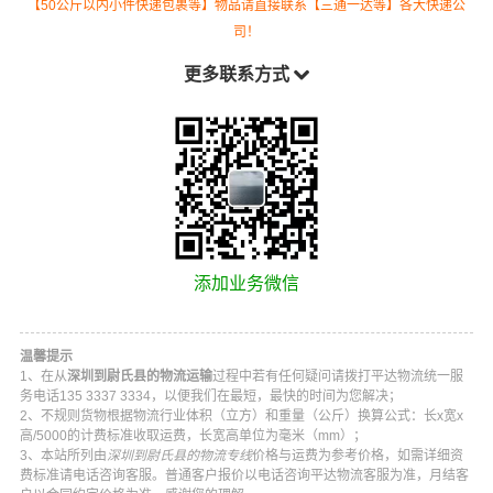
【50公斤以内小件快递包裹等】物品请直接联系【三通一达等】各大快递公
司！
更多联系方式
添加业务微信
温馨提示
1、在从
深圳到尉氏县的物流运输
过程中若有任何疑问请拨打
平达物流
统一服
务电话
135 3337 3334
，以便我们在最短，最快的时间为您解决；
2、不规则货物根据物流行业体积（立方）和重量（公斤）换算公式：长x宽x
高/5000的计费标准收取运费，长宽高单位为毫米（mm）；
3、本站所列由
深圳到尉氏县的物流专线
价格与运费为参考价格，如需详细资
费标准请电话咨询客服。普通客户报价以电话咨询
平达物流
客服为准，月结客