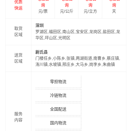
优质
询
询
询
询
快运
元/票
元/公斤
元/立方
天
深圳
取货
罗湖区,福田区,南山区,宝安区,龙岗区,盐田区,龙
区域
华区,坪山区,光明区
尉氏县
送货
门楼任乡,小陈乡,张镇,两湖街道,南曹乡,蔡庄镇,
区域
洧川镇,水坡镇,邢庄乡,大马乡,岗李乡,朱曲镇
零担物流
冷链物流
全国配送
服务
内容
国内物流