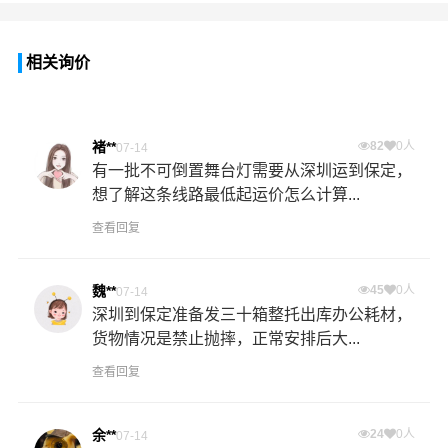
相关询价
褚**
82
0人
07-14
有一批不可倒置舞台灯需要从深圳运到保定，
想了解这条线路最低起运价怎么计算...
查看回复
魏**
45
0人
07-14
深圳到保定准备发三十箱整托出库办公耗材，
货物情况是禁止抛摔，正常安排后大...
查看回复
余**
24
0人
07-14