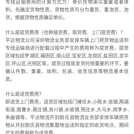
专线运输费用的计算方式为：单价货物乘以重量或者体
积。先确定货物性质，货物性质可分为重货、重泡货、泡
货，根据货物性质确定单价。
什么是提货费用（也称接货费、取货费、上门提货费）？
平达物流公司深圳物流业务部安排车辆上门把货物运送到
专线运输商进行配载过程中产生的费用称为提货费，提货
区域包括罗湖区,福田区,南山区,宝安区,龙岗区,盐田区,龙华
区,坪山区,光明区等，提货过程是发货时很重要的环节，要
确认件数、重量、体积、包装、收货信息等物流基本信
息。
什么是送货费用？
即送货上门费用，送货区域包括门楼任乡,小陈乡,张镇,两湖
街道,南曹乡,蔡庄镇,洧川镇,水坡镇,邢庄乡,大马乡,岗李乡,
朱曲镇等，平达物流开封尉氏县物流业务部安排车辆把货
物从开封尉氏县物流集散地运送到指定的收货地点，期间
产生的费用称为送货费。