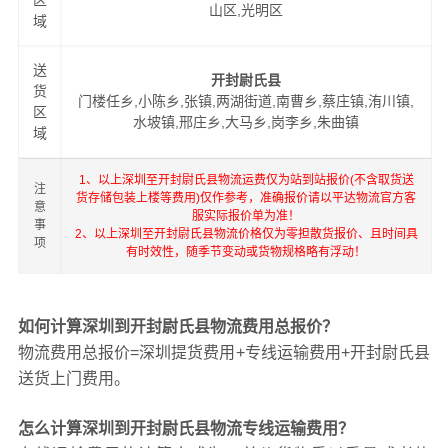
区
山区,光明区
域
送
开封尉氏县
货
门楼任乡,小陈乡,张镇,两湖街道,南曹乡,蔡庄镇,洧川镇,
区
水坡镇,邢庄乡,大马乡,岗李乡,朱曲镇
域
1、以上深圳至开封尉氏县物流运费仅为站到站报价(不含取货送
注
货存储包装上楼等费用)仅作参考，准确报价请以平达物流官方客
意
服实际报价单为准！
事
2、以上深圳至开封尉氏县物流价格仅为零担散货报价、且时间具
项
有时效性，随季节变动或货物规格略有浮动！
如何计算深圳到开封尉氏县物流费用总报价？
物流费用总报价=深圳提货费用+专线运输费用+开封尉氏县
送货上门费用。
怎么计算深圳到开封尉氏县物流专线运输费用？