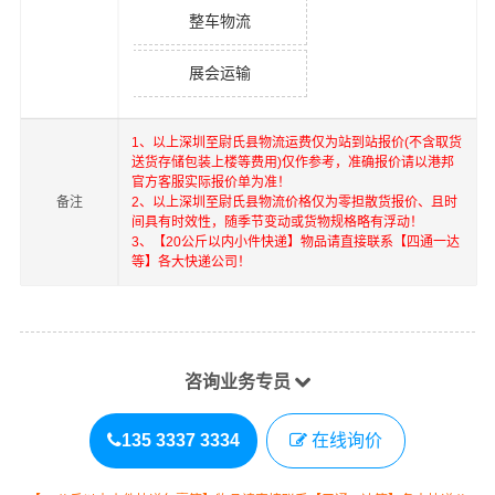
整车物流
展会运输
1、以上
深圳
至
尉氏县
物流运费仅为站到站报价(不含取货
送货存储包装上楼等费用)仅作参考，准确报价请以港邦
官方客服实际报价单为准！
备注
2、以上
深圳
至
尉氏县
物流价格仅为零担散货报价、且时
间具有时效性，随季节变动或货物规格略有浮动！
3、【20公斤以内小件快递】物品请直接联系【四通一达
等】各大快递公司！
咨询业务专员
135 3337 3334
在线询价