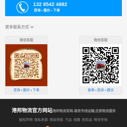
132 8542 4882
咨询 ▪ 报价 ▪ 下单
更多联系方式
微信客服
微信客服
咨询 ▪ 报价 ▪ 下单
查单 ▪ 投诉 ▪ 建议
港邦物流官方网站
港邦物流官网-高效专线运输,优质物流服务
版权声明
隐私条款
网站导航
汽运
线路
危险品
物流专线