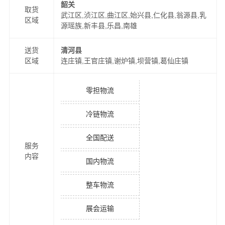
韶关
取货
武江区,浈江区,曲江区,始兴县,仁化县,翁源县,乳
区域
源瑶族,新丰县,乐昌,南雄
送货
清河县
区域
连庄镇,王官庄镇,谢炉镇,坝营镇,葛仙庄镇
零担物流
冷链物流
全国配送
服务
内容
国内物流
整车物流
展会运输