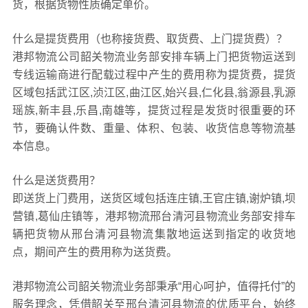
货，根据货物性质确定单价。
什么是提货费用（也称接货费、取货费、上门提货费）？
港邦物流公司韶关物流业务部安排车辆上门把货物运送到
专线运输商进行配载过程中产生的费用称为提货费，提货
区域包括武江区,浈江区,曲江区,始兴县,仁化县,翁源县,乳源
瑶族,新丰县,乐昌,南雄等，提货过程是发货时很重要的环
节，要确认件数、重量、体积、包装、收货信息等物流基
本信息。
什么是送货费用？
即送货上门费用，送货区域包括连庄镇,王官庄镇,谢炉镇,坝
营镇,葛仙庄镇等，港邦物流邢台清河县物流业务部安排车
辆把货物从邢台清河县物流集散地运送到指定的收货地
点，期间产生的费用称为送货费。
港邦物流公司韶关物流业务部秉承“用心呵护，值得托付”的
服务理念，凭借韶关至邢台清河县物流的优质平台，始终