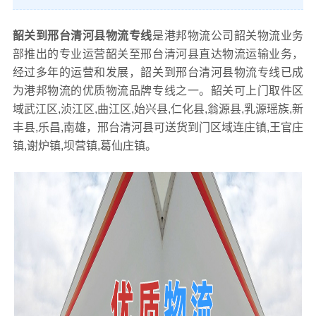
韶关到邢台清河县物流专线
是港邦物流公司韶关物流业务
部推出的专业运营韶关至邢台清河县直达物流运输业务，
经过多年的运营和发展，韶关到邢台清河县物流专线已成
为港邦物流的优质物流品牌专线之一。韶关可上门取件区
域武江区,浈江区,曲江区,始兴县,仁化县,翁源县,乳源瑶族,新
丰县,乐昌,南雄，邢台清河县可送货到门区域连庄镇,王官庄
镇,谢炉镇,坝营镇,葛仙庄镇。