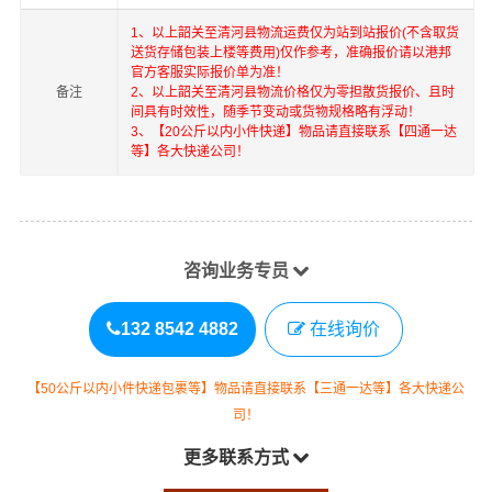
1、以上
韶关
至
清河县
物流运费仅为站到站报价(不含取货
送货存储包装上楼等费用)仅作参考，准确报价请以港邦
官方客服实际报价单为准！
备注
2、以上
韶关
至
清河县
物流价格仅为零担散货报价、且时
间具有时效性，随季节变动或货物规格略有浮动！
3、【20公斤以内小件快递】物品请直接联系【四通一达
等】各大快递公司！
咨询业务专员
132 8542 4882
在线询价
【50公斤以内小件快递包裹等】物品请直接联系【三通一达等】各大快递公
司！
更多联系方式