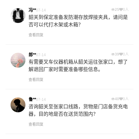
冯**
25
0人
07-14
韶关到保定准备发防潮存放焊接夹具，请问是
否可以代打木架或木箱？
查看回复
郎**
39
0人
07-14
有需要叉车仪器机箱从韶关运往张家口，想了
解退回厂家时需要准备哪些信息。
查看回复
鲁**
40
0人
07-14
咨询韶关至张家口线路，货物是门店备货充电
器，目的地是否在送货范围内？
查看回复