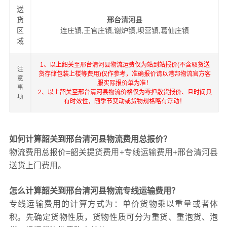
送
货
邢台清河县
区
连庄镇,王官庄镇,谢炉镇,坝营镇,葛仙庄镇
域
1、以上韶关至邢台清河县物流运费仅为站到站报价(不含取货送
注
货存储包装上楼等费用)仅作参考，准确报价请以港邦物流官方客
意
服实际报价单为准！
事
2、以上韶关至邢台清河县物流价格仅为零担散货报价、且时间具
项
有时效性，随季节变动或货物规格略有浮动！
如何计算韶关到邢台清河县物流费用总报价？
物流费用总报价=韶关提货费用+专线运输费用+邢台清河县
送货上门费用。
怎么计算韶关到邢台清河县物流专线运输费用？
专线运输费用的计算方式为：单价货物乘以重量或者体
积。先确定货物性质，货物性质可分为重货、重泡货、泡