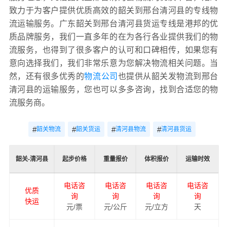
致力于为客户提供优质高效的韶关到邢台清河县的专线物
流运输服务。广东韶关到邢台清河县货运专线是港邦的优
质品牌服务，我们一直多年的在为各行各业提供我们的物
流服务，也得到了很多客户的认可和口碑相传，如果您有
意向选择我们，我们非常乐意为您解决物流相关问题。当
然，还有很多优秀的
物流公司
也提供从韶关发物流到邢台
清河县的运输服务，您也可以多多咨询，找到合适您的物
流服务商。
#
#
#
#
韶关物流
韶关货运
清河县物流
清河县货运
韶关-清河县
起步价格
重量报价
体积报价
运输时效
电话咨
电话咨
电话咨
电话咨
优质
询
询
询
询
快运
元/票
元/公斤
元/立方
天