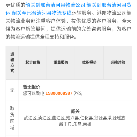
更优质的
韶关到邢台清河县物流公司,韶关到邢台清河县货
运,韶关至邢台清河县物流专线
运输服务。港邦物流公司韶
关物流业务部注重客户体验，提供优质的客户服务，全天
候为客户解答疑问，提供运输前的完善咨询服务，为客户
的物流运输提供全程支持和服务。
运
输
起步价格
重量报价
体积报价
运输时效
方
式
暂无报价
无
您可以致电
15800008387
咨询
取
韶关
货
武江区,浈江区,曲江区,始兴县,仁化县,翁源县,乳源瑶族,
区
新丰县,乐昌,南雄
域