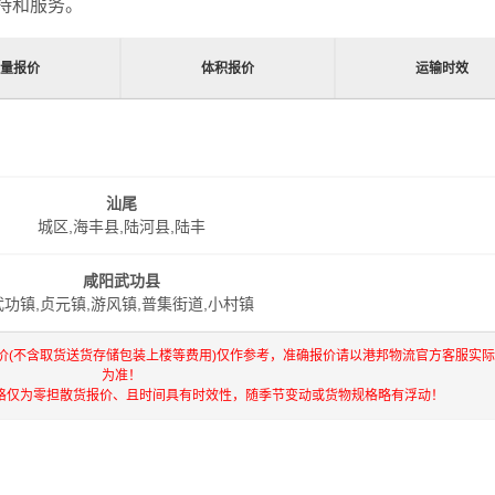
持和服务。
重量报价
体积报价
运输时效
汕尾
城区,海丰县,陆河县,陆丰
咸阳武功县
武功镇,贞元镇,游风镇,普集街道,小村镇
价(不含取货送货存储包装上楼等费用)仅作参考，准确报价请以港邦物流官方客服实
为准！
格仅为零担散货报价、且时间具有时效性，随季节变动或货物规格略有浮动！