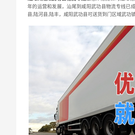
年的运营和发展，汕尾到咸阳武功县物流专线已成
县,陆河县,陆丰，咸阳武功县可送货到门区域武功镇,