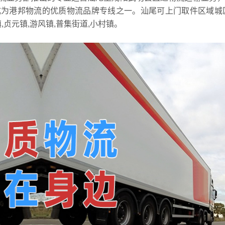
为港邦物流的优质物流品牌专线之一。汕尾可上门取件区域城区
贞元镇,游风镇,普集街道,小村镇。