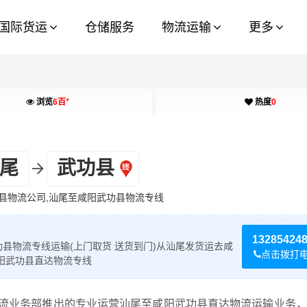
国际货运
仓储服务
物流运输
更多
+
浏览
6百
热度
0
尾
武功县
县物流公司,汕尾至咸阳武功县物流专线
13285424
县物流专线运输(上门取货 送货到门)从汕尾发货运去咸
点击拨打
阳武功县直达物流专线
流业务部推出的专业运营汕尾至咸阳武功县直达物流运输业务，