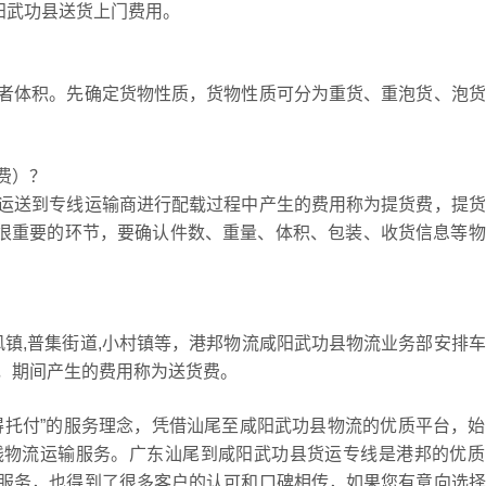
阳武功县送货上门费用。
者体积。先确定货物性质，货物性质可分为重货、重泡货、泡货
费）？
运送到专线运输商进行配载过程中产生的费用称为提货费，提货
时很重要的环节，要确认件数、重量、体积、包装、收货信息等
风镇,普集街道,小村镇等，港邦物流咸阳武功县物流业务部安排
，期间产生的费用称为送货费。
得托付”的服务理念，凭借汕尾至咸阳武功县物流的优质平台，
线物流运输服务。广东汕尾到咸阳武功县货运专线是港邦的优质
服务，也得到了很多客户的认可和口碑相传，如果您有意向选择