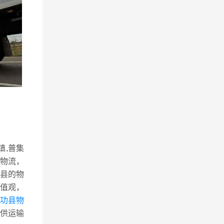
镇,普集
目物流，
县的物
值观，
武功县物
供运输