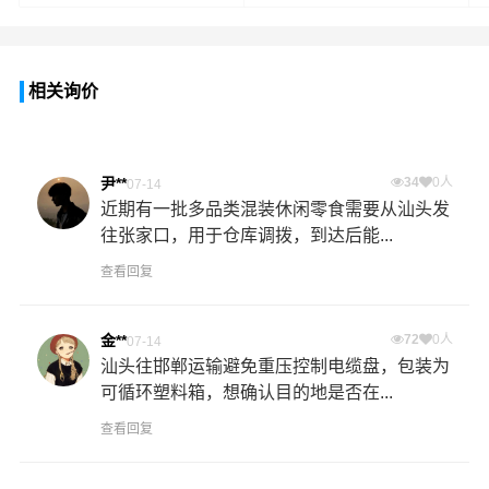
相关询价
尹**
34
0人
07-14
近期有一批多品类混装休闲零食需要从汕头发
往张家口，用于仓库调拨，到达后能...
查看回复
金**
72
0人
07-14
汕头往邯郸运输避免重压控制电缆盘，包装为
可循环塑料箱，想确认目的地是否在...
查看回复