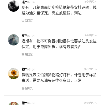
尤**
90
0人
07-14
现有十几箱表面防刮拉链纸箱待安排运输，线
路为汕头至保定，需立放运输，到达...
查看回复
秦**
90
0人
07-14
近期有一批不可倒置树脂摆件需要从汕头发往
保定，用于电商补货，现有包装是否...
查看回复
穆**
32
0人
07-14
货物是表面怕刮货物路灯灯杆，计划用于样品
寄送，需要从汕头运往张家口，正常...
查看回复
常**
70
0人
07-14