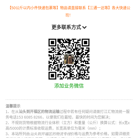
【50公斤以内小件快递包裹等】物品请直接联系【三通一达等】各大快递公
司！
更多联系方式
添加业务微信
温馨提示
1、在从
汕头到开福区的物流运输
过程中若有任何疑问请拨打
江汇物流
统一服
务电话
153 6085 8266
，以便我们在最短，最快的时间为您解决；
2、不规则货物根据物流行业体积（立方）和重量（公斤）换算公式：长x宽x
高/5000的计费标准收取运费，长宽高单位为毫米（mm）；
3、本站所列由
汕头到开福区的物流专线
价格与运费为参考价格，如需详细资