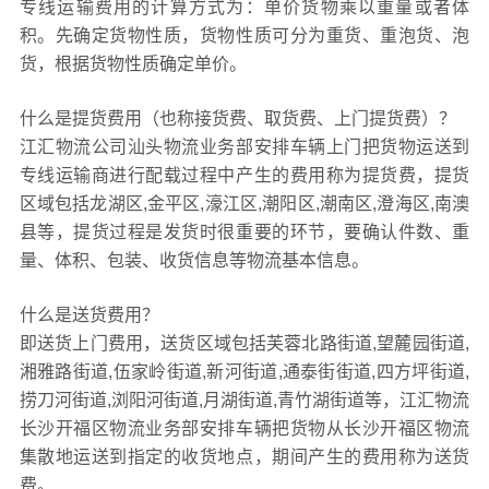
专线运输费用的计算方式为：单价货物乘以重量或者体
积。先确定货物性质，货物性质可分为重货、重泡货、泡
货，根据货物性质确定单价。
什么是提货费用（也称接货费、取货费、上门提货费）？
江汇物流公司汕头物流业务部安排车辆上门把货物运送到
专线运输商进行配载过程中产生的费用称为提货费，提货
区域包括龙湖区,金平区,濠江区,潮阳区,潮南区,澄海区,南澳
县等，提货过程是发货时很重要的环节，要确认件数、重
量、体积、包装、收货信息等物流基本信息。
什么是送货费用？
即送货上门费用，送货区域包括芙蓉北路街道,望麓园街道,
湘雅路街道,伍家岭街道,新河街道,通泰街街道,四方坪街道,
捞刀河街道,浏阳河街道,月湖街道,青竹湖街道等，江汇物流
长沙开福区物流业务部安排车辆把货物从长沙开福区物流
集散地运送到指定的收货地点，期间产生的费用称为送货
费。