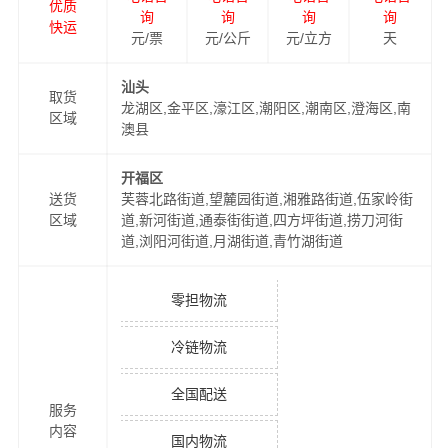
优质
询
询
询
询
快运
元/票
元/公斤
元/立方
天
汕头
取货
龙湖区,金平区,濠江区,潮阳区,潮南区,澄海区,南
区域
澳县
开福区
送货
芙蓉北路街道,望麓园街道,湘雅路街道,伍家岭街
区域
道,新河街道,通泰街街道,四方坪街道,捞刀河街
道,浏阳河街道,月湖街道,青竹湖街道
零担物流
冷链物流
全国配送
服务
内容
国内物流