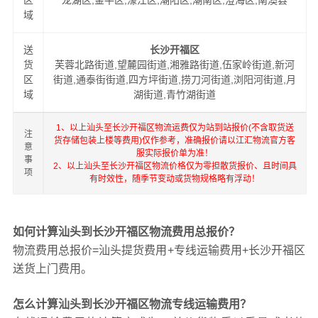
区
龙湖区,金平区,濠江区,潮阳区,潮南区,澄海区,南澳县
域
送
长沙开福区
货
芙蓉北路街道,望麓园街道,湘雅路街道,伍家岭街道,新河
区
街道,通泰街街道,四方坪街道,捞刀河街道,浏阳河街道,月
域
湖街道,青竹湖街道
1、以上汕头至长沙开福区物流运费仅为站到站报价(不含取货送
注
货存储包装上楼等费用)仅作参考，准确报价请以江汇物流官方客
意
服实际报价单为准！
事
2、以上汕头至长沙开福区物流价格仅为零担散货报价、且时间具
项
有时效性，随季节变动或货物规格略有浮动！
如何计算汕头到长沙开福区物流费用总报价？
物流费用总报价=汕头提货费用+专线运输费用+长沙开福区
送货上门费用。
怎么计算汕头到长沙开福区物流专线运输费用？