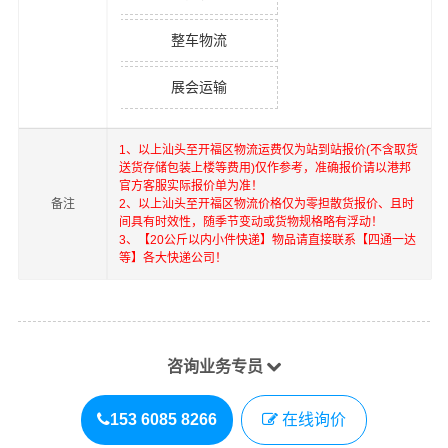
整车物流
展会运输
1、以上
汕头
至
开福区
物流运费仅为站到站报价(不含取货
送货存储包装上楼等费用)仅作参考，准确报价请以港邦
官方客服实际报价单为准！
备注
2、以上
汕头
至
开福区
物流价格仅为零担散货报价、且时
间具有时效性，随季节变动或货物规格略有浮动！
3、【20公斤以内小件快递】物品请直接联系【四通一达
等】各大快递公司！
咨询业务专员
153 6085 8266
在线询价