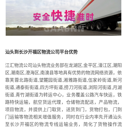
汕头到长沙开福区物流公司平台优势
江汇物流公司汕头物流业务部在龙湖区,金平区,濠江区,潮阳
区,潮南区,澄海区,南澳县等地具有优势的物流网络资源，依
靠芙蓉北路街道,望麓园街道,湘雅路街道,伍家岭街道,新河
街道,通泰街街道,四方坪街道,捞刀河街道,浏阳河街道,月湖
街道,青竹湖街道为转运中心，业务覆盖公路汽车快运，铁
路特快运输，航空货运代理，仓储物流配送，产品物流，
项目物流，并提供上门取货，送货到门，货物打包，门到
门运输等物流相关增值服务，同时在行业内率先开通汕头
至长沙开福区的物流专线运输业务，简化了货物操作流