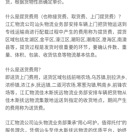
货，根据货物性质确定单价。
什么是提货费用（也称接货费、取货费、上门提货费）？
江汇物流公司汕头物流业务部安排车辆上门把货物运送到
专线运输商进行配载过程中产生的费用称为提货费，提货
区域包括龙湖区,金平区,濠江区,潮阳区,潮南区,澄海区,南澳
县等，提货过程是发货时很重要的环节，要确认件数、重
量、体积、包装、收货信息等物流基本信息。
什么是送货费用？
即送货上门费用，送货区域包括前哨农场,乌苏镇,别拉洪乡,
浓桥镇,浓江乡,抚远镇,二道河农场,寒葱沟镇,鸭南乡,前锋农
场等，江汇物流佳木斯抚远物流业务部安排车辆把货物从
佳木斯抚远物流集散地运送到指定的收货地点，期间产生
的费用称为送货费。
江汇物流公司汕头物流业务部秉承“用心呵护，值得托付”的
服务理念，凭借汕头至佳木斯抚远物流的优质平台，始终