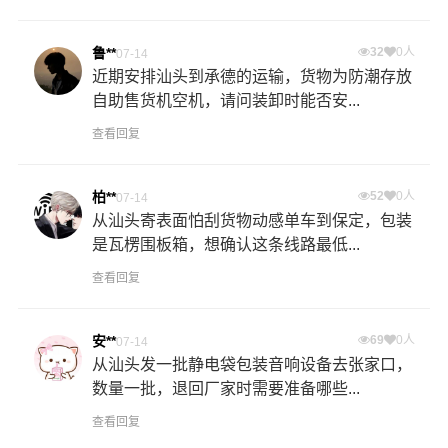
鲁**
32
0人
07-14
近期安排汕头到承德的运输，货物为防潮存放
自助售货机空机，请问装卸时能否安...
查看回复
柏**
52
0人
07-14
从汕头寄表面怕刮货物动感单车到保定，包装
是瓦楞围板箱，想确认这条线路最低...
查看回复
安**
69
0人
07-14
从汕头发一批静电袋包装音响设备去张家口，
数量一批，退回厂家时需要准备哪些...
查看回复