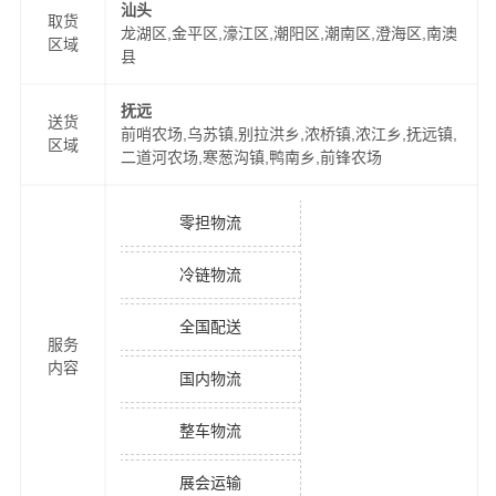
汕头
取货
龙湖区,金平区,濠江区,潮阳区,潮南区,澄海区,南澳
区域
县
抚远
送货
前哨农场,乌苏镇,别拉洪乡,浓桥镇,浓江乡,抚远镇,
区域
二道河农场,寒葱沟镇,鸭南乡,前锋农场
零担物流
冷链物流
全国配送
服务
内容
国内物流
整车物流
展会运输