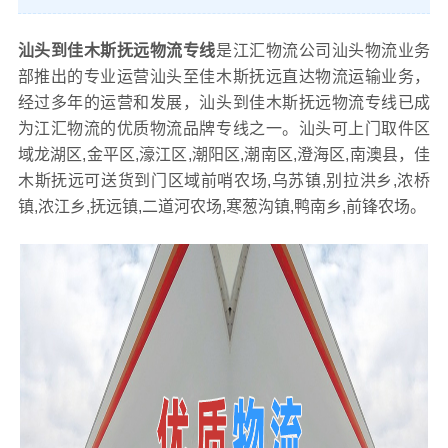
汕头到佳木斯抚远物流专线
是江汇物流公司汕头物流业务
部推出的专业运营汕头至佳木斯抚远直达物流运输业务，
经过多年的运营和发展，汕头到佳木斯抚远物流专线已成
为江汇物流的优质物流品牌专线之一。汕头可上门取件区
域龙湖区,金平区,濠江区,潮阳区,潮南区,澄海区,南澳县，佳
木斯抚远可送货到门区域前哨农场,乌苏镇,别拉洪乡,浓桥
镇,浓江乡,抚远镇,二道河农场,寒葱沟镇,鸭南乡,前锋农场。