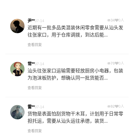
尹**
34
0人
07-14
近期有一批多品类混装休闲零食需要从汕头发
往张家口，用于仓库调拨，到达后能...
查看回复
常**
70
0人
07-14
汕头往张家口运输需要轻放厨房小电器，包装
为泡沫板防护，想确认同一批货能否...
查看回复
雷**
92
0人
07-14
货物是表面怕刮货物干木耳，计划用于日常零
担托运，需要从汕头运往承德，装货...
查看回复