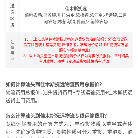
送
佳木斯抚远
货
前哨农场,乌苏镇,别拉洪乡,浓桥镇,浓江乡,抚远镇,二道
区
河农场,寒葱沟镇,鸭南乡,前锋农场
域
1、以上汕头至佳木斯抚远物流运费仅为站到站报价(不含取货送
注
货存储包装上楼等费用)仅作参考，准确报价请以江汇物流官方客
意
服实际报价单为准！
事
2、以上汕头至佳木斯抚远物流价格仅为零担散货报价、且时间具
项
有时效性，随季节变动或货物规格略有浮动！
如何计算汕头到佳木斯抚远物流费用总报价？
物流费用总报价=汕头提货费用+专线运输费用+佳木斯抚远
送货上门费用。
怎么计算汕头到佳木斯抚远物流专线运输费用？
专线运输费用的计算方式为：单价货物乘以重量或者体
积。先确定货物性质，货物性质可分为重货、重泡货、泡