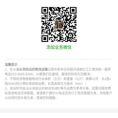
添加业务微信
温馨提示
1、在从
汕头到抚远的物流运输
过程中若有任何疑问请拨打
江汇物流
统一服务
电话
153 6085 8266
，以便我们在最短，最快的时间为您解决；
2、不规则货物根据物流行业体积（立方）和重量（公斤）换算公式：长x宽x
高/5000的计费标准收取运费，长宽高单位为毫米（mm）；
3、本站所列由
汕头到抚远的物流专线
价格与运费为参考价格，如需详细资费
标准请电话咨询客服。普通客户报价以电话咨询
江汇物流
客服为准，月结客户
以合同约定价格为准，感谢您的理解。