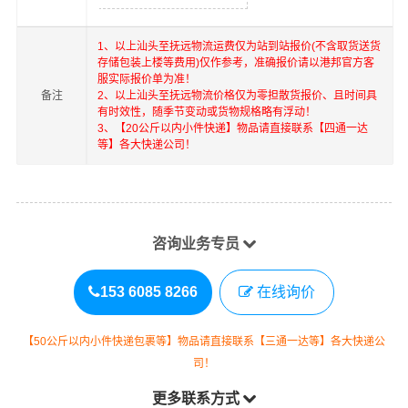
1、以上
汕头
至
抚远
物流运费仅为站到站报价(不含取货送货
存储包装上楼等费用)仅作参考，准确报价请以港邦官方客
服实际报价单为准！
备注
2、以上
汕头
至
抚远
物流价格仅为零担散货报价、且时间具
有时效性，随季节变动或货物规格略有浮动！
3、【20公斤以内小件快递】物品请直接联系【四通一达
等】各大快递公司！
咨询业务专员
153 6085 8266
在线询价
【50公斤以内小件快递包裹等】物品请直接联系【三通一达等】各大快递公
司！
更多联系方式