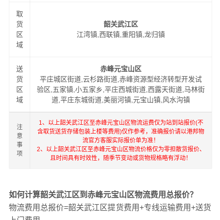
取
货
韶关武江区
区
江湾镇,西联镇,重阳镇,龙归镇
域
送
赤峰元宝山区
货
平庄城区街道,云杉路街道,赤峰资源型经济转型开发试
区
验区,五家镇,小五家乡,平庄西城街道,西露天街道,马林街
域
道,平庄东城街道,美丽河镇,元宝山镇,风水沟镇
1、以上韶关武江区至赤峰元宝山区物流运费仅为站到站报价(不
注
含取货送货存储包装上楼等费用)仅作参考，准确报价请以港邦物
意
流官方客服实际报价单为准！
事
2、以上韶关武江区至赤峰元宝山区物流价格仅为零担散货报价、
项
且时间具有时效性，随季节变动或货物规格略有浮动！
如何计算韶关武江区到赤峰元宝山区物流费用总报价？
物流费用总报价=韶关武江区提货费用+专线运输费用+送货