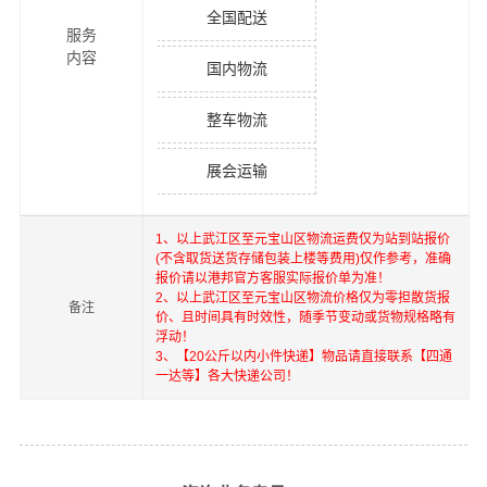
全国配送
服务
内容
国内物流
整车物流
展会运输
1、以上
武江区
至
元宝山区
物流运费仅为站到站报价
(不含取货送货存储包装上楼等费用)仅作参考，准确
报价请以港邦官方客服实际报价单为准！
2、以上
武江区
至
元宝山区
物流价格仅为零担散货报
备注
价、且时间具有时效性，随季节变动或货物规格略有
浮动！
3、【20公斤以内小件快递】物品请直接联系【四通
一达等】各大快递公司！