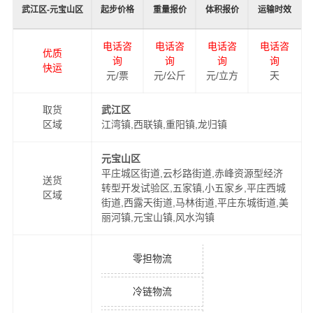
武江区-元宝山区
起步价格
重量报价
体积报价
运输时效
电话咨
电话咨
电话咨
电话咨
优质
询
询
询
询
快运
元/票
元/公斤
元/立方
天
取货
武江区
区域
江湾镇,西联镇,重阳镇,龙归镇
元宝山区
平庄城区街道,云杉路街道,赤峰资源型经济
送货
转型开发试验区,五家镇,小五家乡,平庄西城
区域
街道,西露天街道,马林街道,平庄东城街道,美
丽河镇,元宝山镇,风水沟镇
零担物流
冷链物流