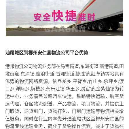
汕尾城区到郴州安仁县物流公司平台优势
港邦物流公司物流业务部在马宫街道,东洲街道,新港街道,田
墘街道,东涌镇,遮浪街道,香洲街道,捷胜镇,红草镇等地具有
优势的物流网络资源，依靠龙乡,平背乡,竹山乡,承坪乡,渡
口乡,洋际乡,牌楼乡,永乐江镇,华王乡,灵官镇,金紫仙镇为转
运中心，业务覆盖公路汽车快运，铁路特快运输，航空货
运代理，仓储物流配送，产品物流，项目物流，并提供上
门取货，送货到门，货物打包，门到门运输等物流相关增
值服务，同时在行业内率先开通汕尾城区至郴州安仁县的
物流专线运输业务，简化了货物操作流程，减少了货物在