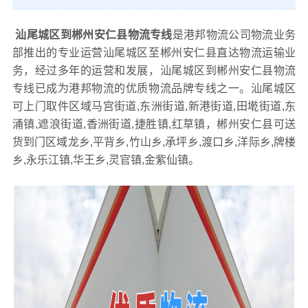
汕尾城区到郴州安仁县物流专线
是港邦物流公司物流业务
部推出的专业运营汕尾城区至郴州安仁县直达物流运输业
务，经过多年的运营和发展，汕尾城区到郴州安仁县物流
专线已成为港邦物流的优质物流品牌专线之一。汕尾城区
可上门取件区域马宫街道,东洲街道,新港街道,田墘街道,东
涌镇,遮浪街道,香洲街道,捷胜镇,红草镇，郴州安仁县可送
货到门区域龙乡,平背乡,竹山乡,承坪乡,渡口乡,洋际乡,牌楼
乡,永乐江镇,华王乡,灵官镇,金紫仙镇。