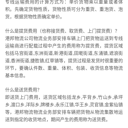
专线运输费用的计算方式为：单价货物乘以重量或者体
积。先确定货物性质，货物性质可分为重货、重泡货、泡
货，根据货物性质确定单价。
什么是提货费用（也称接货费、取货费、上门提货费）？
港邦物流公司物流业务部安排车辆上门把货物运送到专线
运输商进行配载过程中产生的费用称为提货费，提货区域
包括马宫街道,东洲街道,新港街道,田墘街道,东涌镇,遮浪街
道,香洲街道,捷胜镇,红草镇等，提货过程是发货时很重要的
环节，要确认件数、重量、体积、包装、收货信息等物流
基本信息。
什么是送货费用？
即送货上门费用，送货区域包括龙乡,平背乡,竹山乡,承坪
乡,渡口乡,洋际乡,牌楼乡,永乐江镇,华王乡,灵官镇,金紫仙镇
等，港邦物流物流业务部安排车辆把货物从物流集散地运
送到指定的收货地点，期间产生的费用称为送货费。