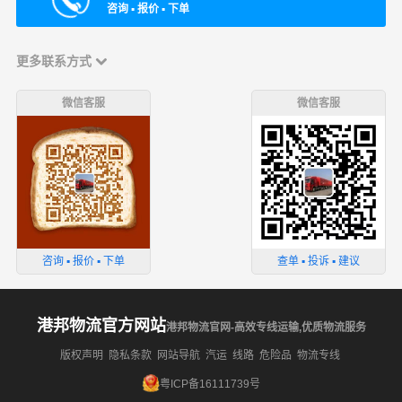
咨询 ▪ 报价 ▪ 下单
更多联系方式
微信客服
微信客服
咨询 ▪ 报价 ▪ 下单
查单 ▪ 投诉 ▪ 建议
港邦物流官方网站
港邦物流官网-高效专线运输,优质物流服务
版权声明
隐私条款
网站导航
汽运
线路
危险品
物流专线
粤ICP备16111739号