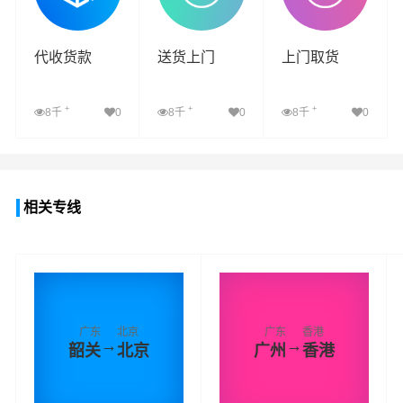
代收货款
送货上门
上门取货
+
+
+
8千
0
8千
0
8千
0
查看详细
查看详细
查看详细
相关专线
广东
北京
广东
香港
→
→
韶关
北京
广州
香港