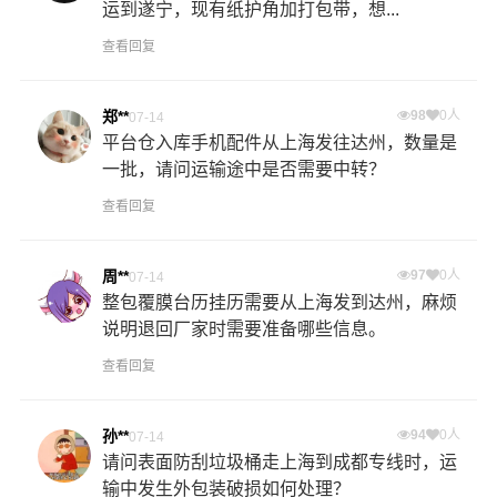
运到遂宁，现有纸护角加打包带，想...
查看回复
郑**
98
0人
07-14
平台仓入库手机配件从上海发往达州，数量是
一批，请问运输途中是否需要中转？
查看回复
周**
97
0人
07-14
整包覆膜台历挂历需要从上海发到达州，麻烦
说明退回厂家时需要准备哪些信息。
查看回复
孙**
94
0人
07-14
请问表面防刮垃圾桶走上海到成都专线时，运
输中发生外包装破损如何处理？