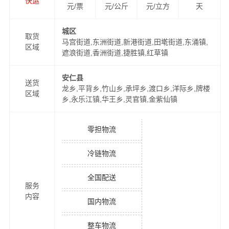
快运
元/票
元/公斤
元/立方
天
城区
取货
马宫街道,东洲街道,新港街道,田墘街道,东涌镇,
区域
遮浪街道,香洲街道,捷胜镇,红草镇
安仁县
送货
龙乡,平背乡,竹山乡,承坪乡,渡口乡,洋际乡,牌楼
区域
乡,永乐江镇,华王乡,灵官镇,金紫仙镇
零担物流
冷链物流
全国配送
服务
内容
国内物流
整车物流