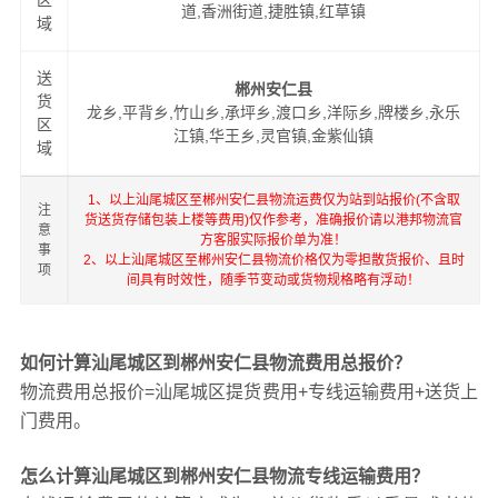
区
道,香洲街道,捷胜镇,红草镇
域
送
郴州安仁县
货
龙乡,平背乡,竹山乡,承坪乡,渡口乡,洋际乡,牌楼乡,永乐
区
江镇,华王乡,灵官镇,金紫仙镇
域
1、以上汕尾城区至郴州安仁县物流运费仅为站到站报价(不含取
注
货送货存储包装上楼等费用)仅作参考，准确报价请以港邦物流官
意
方客服实际报价单为准！
事
2、以上汕尾城区至郴州安仁县物流价格仅为零担散货报价、且时
项
间具有时效性，随季节变动或货物规格略有浮动！
如何计算汕尾城区到郴州安仁县物流费用总报价？
物流费用总报价=汕尾城区提货费用+专线运输费用+送货上
门费用。
怎么计算汕尾城区到郴州安仁县物流专线运输费用？