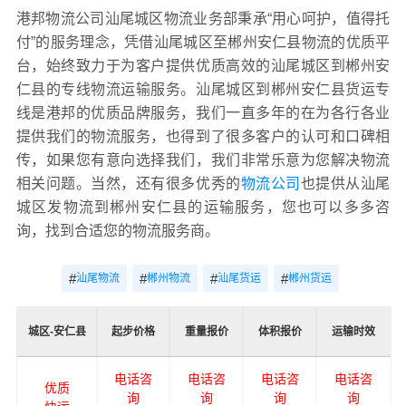
港邦物流公司汕尾城区物流业务部秉承“用心呵护，值得托
付”的服务理念，凭借汕尾城区至郴州安仁县物流的优质平
台，始终致力于为客户提供优质高效的汕尾城区到郴州安
仁县的专线物流运输服务。汕尾城区到郴州安仁县货运专
线是港邦的优质品牌服务，我们一直多年的在为各行各业
提供我们的物流服务，也得到了很多客户的认可和口碑相
传，如果您有意向选择我们，我们非常乐意为您解决物流
相关问题。当然，还有很多优秀的
物流公司
也提供从汕尾
城区发物流到郴州安仁县的运输服务，您也可以多多咨
询，找到合适您的物流服务商。
#
#
#
#
汕尾物流
郴州物流
汕尾货运
郴州货运
城区-安仁县
起步价格
重量报价
体积报价
运输时效
电话咨
电话咨
电话咨
电话咨
优质
询
询
询
询