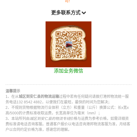
司！
更多联系方式
添加业务微信
温馨提示
1、在从
城区到安仁县的物流运输
过程中若有任何疑问请拨打
港邦物流
统一服
务电话
132 8542 4882
，以便我们在最短，最快的时间为您解决；
2、不规则货物根据物流行业体积（立方）和重量（公斤）换算公式：长x宽x
高/5000的计费标准收取运费，长宽高单位为毫米（mm）；
3、本站所列由
城区到安仁县的物流专线
价格与运费为参考价格，如需详细资
费标准请电话咨询客服。普通客户报价以电话咨询
港邦物流
客服为准，月结客
户以合同约定价格为准，感谢您的理解。