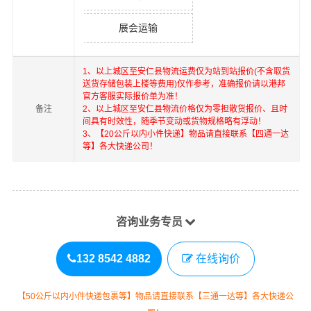
展会运输
1、以上
城区
至
安仁县
物流运费仅为站到站报价(不含取货
送货存储包装上楼等费用)仅作参考，准确报价请以港邦
官方客服实际报价单为准！
备注
2、以上
城区
至
安仁县
物流价格仅为零担散货报价、且时
间具有时效性，随季节变动或货物规格略有浮动！
3、【20公斤以内小件快递】物品请直接联系【四通一达
等】各大快递公司！
咨询业务专员
132 8542 4882
在线询价
【50公斤以内小件快递包裹等】物品请直接联系【三通一达等】各大快递公