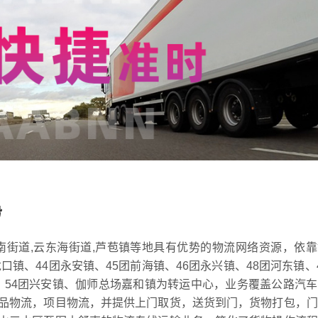
势
南街道,云东海街道,芦苞镇等地具有优势的物流网络资源，依
口镇、44团永安镇、45团前海镇、46团永兴镇、48团河东镇、
镇、54团兴安镇、伽师总场嘉和镇为转运中心，业务覆盖公路汽
品物流，项目物流，并提供上门取货，送货到门，货物打包，门