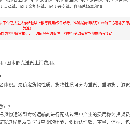
、42团龙口镇、44团永安镇、45团前海镇、46团永兴镇、48团河东镇、
1团唐驿镇、53团金胡杨镇、54团兴安镇、伽师总场嘉和镇
价(不含取货送货存储包装上楼等费用)仅作参考，准确报价请以万广物流官方客服实际
为准！
格仅为零担散货报价、且时间具有时效性，随季节变动或货物规格略有浮动！
用+图木舒克送货上门费用。
？
者体积。先确定货物性质，货物性质可分为重货、重泡货、泡货
费）？
把货物运送到专线运输商进行配载过程中产生的费用称为提货费
，提货过程是发货时很重要的环节，要确认件数、重量、体积、