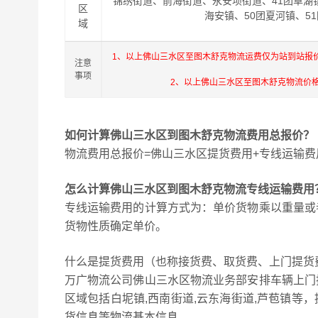
锦绣街道、前海街道、永安坝街道、41团草湖镇
区
海安镇、50团夏河镇、5
域
1、以上佛山三水区至图木舒克物流运费仅为站到站报
注意
事项
2、以上佛山三水区至图木舒克物流价
如何计算佛山三水区到图木舒克物流费用总报价？
物流费用总报价=佛山三水区提货费用+专线运输费
怎么计算佛山三水区到图木舒克物流专线运输费用
专线运输费用的计算方式为：单价货物乘以重量或
货物性质确定单价。
什么是提货费用（也称接货费、取货费、上门提货
万广物流公司佛山三水区物流业务部安排车辆上门
区域包括白坭镇,西南街道,云东海街道,芦苞镇等
货信息等物流基本信息。