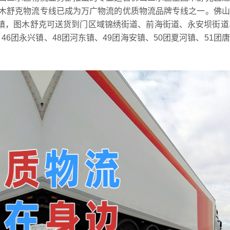
木舒克物流专线已成为万广物流的优质物流品牌专线之一。佛山
苞镇，图木舒克可送货到门区域锦绣街道、前海街道、永安坝街道
46团永兴镇、48团河东镇、49团海安镇、50团夏河镇、51团