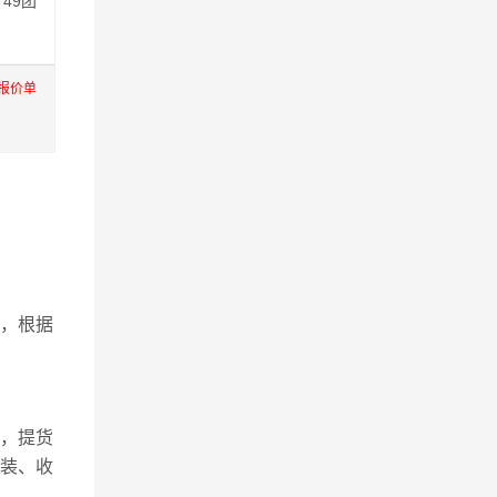
49团
报价单
，根据
，提货
包装、收