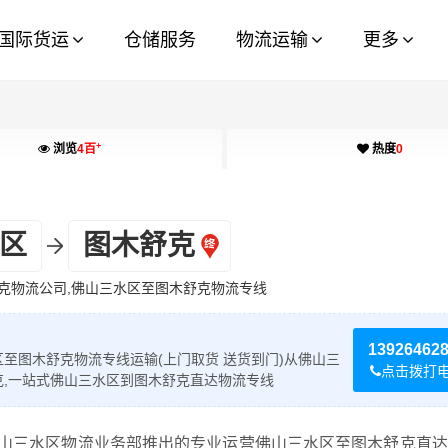
国际货运
仓储服务
物流运输
更多
+
浏览
4百
热度
0
区
图木舒克
克物流公司,佛山三水区至图木舒克物流专线
13926462
至图木舒克物流专线运输(上门取货 送货到门)从佛山三
点击拨打
克,一站式佛山三水区到图木舒克直达物流专线
山三水区物流业务部推出的专业运营佛山三水区至图木舒克直达