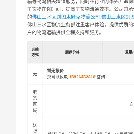
输等物流相关增值服务，同时在行业内率先开通佛
了货物在途时间，提高了货物流通效率。公司秉承
的
佛山三水区到图木舒克物流公司,佛山三水区到
佛山三水区物流业务部注重客户体验，提供优质的
户的物流运输提供全程支持和服务。
运输
起步价格
重量
方式
暂无报价
无
您可以致电
13926462818
咨询
取
货
区
白
域
送
货