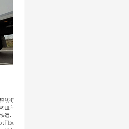
靠锦绣街
49团海
车快运，
到门运