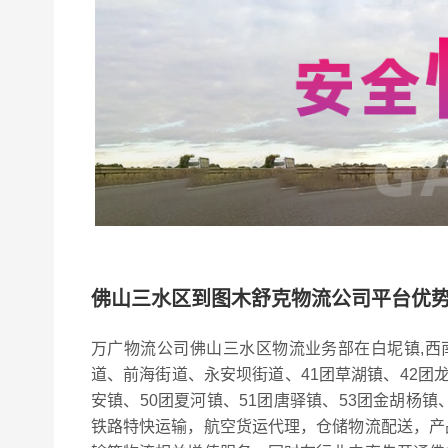
佛山三水区到图木舒克物流公司平台优
万广物流公司佛山三水区物流业务部在白坭镇,西
道、前海街道、永安坝街道、41团草湖镇、42团龙
安镇、50团夏河镇、51团唐驿镇、53团金胡杨
铁路特快运输，航空货运代理，仓储物流配送，产