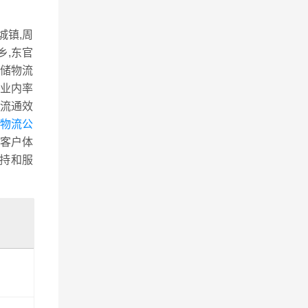
城镇,周
乡,东官
仓储物流
业内率
流通效
物流公
客户体
持和服