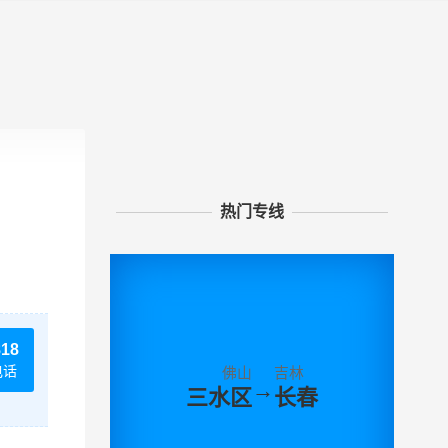
热门专线
818
电话
佛山
吉林
→
三水区
长春