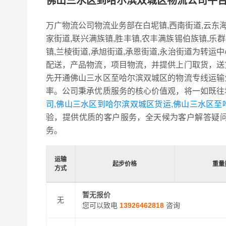
佛山三水区到哈尔滨双城区物流公司平
万广物流公司物流业务部在白坭镇,西南街道,云东
家街道,联兴满族镇,胜丰镇,农丰满族锡伯族镇,乐群
镇,兰棱街道,承旭街道,承恩街道,永治街道为转
配送，产品物流，项目物流，并提供上门取货，送
先开通佛山三水区至哈尔滨双城区的物流专线运输
率。公司秉承优质服务的核心价值观，将一如既往
司,佛山三水区到哈尔滨双城区货运,佛山三水区至
验，提供优质的客户服务，全天候为客户解答疑
务。
运输
起步价格
重量
方式
暂无报价
无
您可以致电
13926462818
咨询