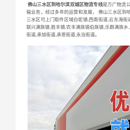
佛山三水区到哈尔滨双城区物流专线
是万广物流公
输业务，经过多年的运营和发展， 佛山三水区到
三水区可上门取件区域白坭镇,西南街道,云东海街
联兴满族镇,胜丰镇,农丰满族锡伯族镇,乐群满族乡,
街道,承旭街道,承恩街道,永治街道。