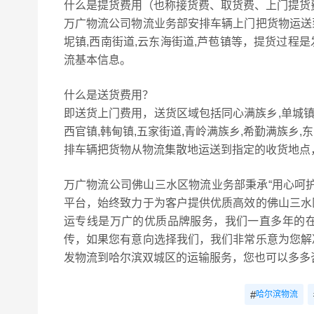
什么是提货费用（也称接货费、取货费、上门提货
万广物流公司物流业务部安排车辆上门把货物运送
坭镇,西南街道,云东海街道,芦苞镇等，提货过程
流基本信息。
什么是送货费用？
即送货上门费用，送货区域包括同心满族乡,单城镇,
西官镇,韩甸镇,五家街道,青岭满族乡,希勤满族乡,
排车辆把货物从物流集散地运送到指定的收货地点
万广物流公司佛山三水区物流业务部秉承“用心呵
平台，始终致力于为客户提供优质高效的佛山三水
运专线是万广的优质品牌服务，我们一直多年的
传，如果您有意向选择我们，我们非常乐意为您解
发物流到哈尔滨双城区的运输服务，您也可以多多
#
哈尔滨物流