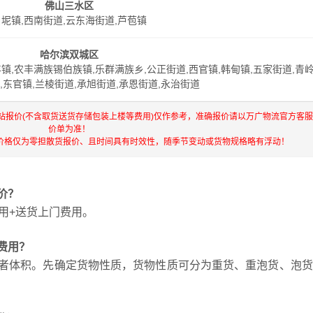
佛山三水区
白坭镇,西南街道,云东海街道,芦苞镇
哈尔滨双城区
丰镇,农丰满族锡伯族镇,乐群满族乡,公正街道,西官镇,韩甸镇,五家街道,青
,东官镇,兰棱街道,承旭街道,承恩街道,永治街道
站报价(不含取货送货存储包装上楼等费用)仅作参考，准确报价请以万广物流官方客
价单为准！
价格仅为零担散货报价、且时间具有时效性，随季节变动或货物规格略有浮动！
价？
用+送货上门费用。
费用？
者体积。先确定货物性质，货物性质可分为重货、重泡货、泡货