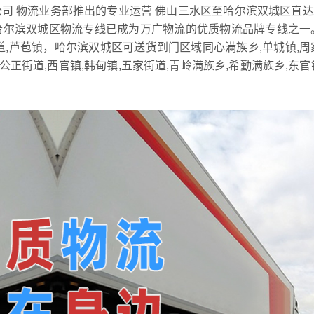
司 物流业务部推出的专业运营 佛山三水区至哈尔滨双城区直
哈尔滨双城区物流专线已成为万广物流的优质物流品牌专线之一
道,芦苞镇，哈尔滨双城区可送货到门区域同心满族乡,单城镇,周
公正街道,西官镇,韩甸镇,五家街道,青岭满族乡,希勤满族乡,东官