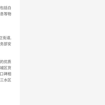
包括白
信息等物
正街道,
业务部安
流的优质
城区货
口碑相
三水区