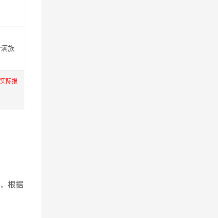
岭满族
服实际报
，根据