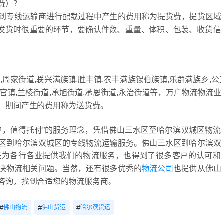
费）？
到专线运输商进行配载过程中产生的费用称为提货费，提货区域
是发货时很重要的环节，要确认件数、重量、体积、包装、收货
周家街道,联兴满族镇,胜丰镇,农丰满族锡伯族镇,乐群满族乡,公
东官镇,兰棱街道,承旭街道,承恩街道,永治街道等，万广物流物流
，期间产生的费用称为送货费。
护，值得托付”的服务理念，凭借佛山三水区至哈尔滨双城区物
区到哈尔滨双城区的专线物流运输服务。佛山三水区到哈尔滨双
在为各行各业提供我们的物流服务，也得到了很多客户的认可和
决物流相关问题。当然，还有很多优秀的
物流公司
也提供从佛山
咨询，找到合适您的物流服务商。
#
#
#
佛山物流
佛山货运
哈尔滨货运