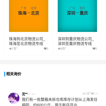
广东
北京
广东
重庆
→
→
珠海
北京
深圳
重庆
珠海到北京物流公司_
深圳到重庆物流公司_
珠海至北京物流专线
深圳至重庆物流专线
+
+
7百
0
8百
0
相关询价
+
沈**
1百
0人
07-14
我们有一批整箱未拆仓库库存计划从上海发往
揭阳，约600公斤，用于新店开业...