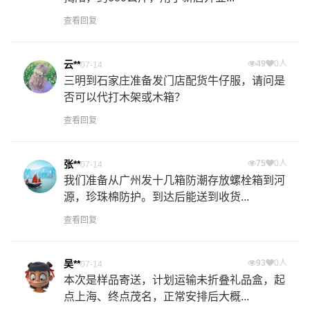
查看回复
云**
49
0人
07-14
三明到石家庄准备发门店配货牛仔服，请问是
否可以代打木架或木箱？
查看回复
张**
75
0人
07-14
我们准备从广州发十几箱防潮存放螺栓箱到河
源，珍珠棉防护。到达后能送到收货...
查看回复
吴**
93
0人
07-14
本次是样品寄送，计划运输未折叠礼品盒，起
点上海、终点茂名，正常安排后大概...