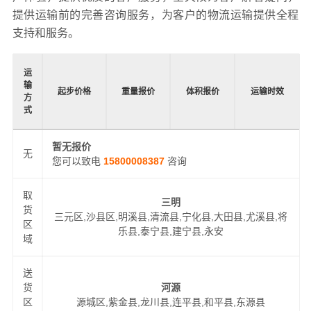
提供运输前的完善咨询服务，为客户的物流运输提供全程
支持和服务。
运
输
起步价格
重量报价
体积报价
运输时效
方
式
暂无报价
无
您可以致电
15800008387
咨询
取
三明
货
三元区,沙县区,明溪县,清流县,宁化县,大田县,尤溪县,将
区
乐县,泰宁县,建宁县,永安
域
送
货
河源
区
源城区,紫金县,龙川县,连平县,和平县,东源县