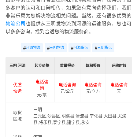
多客户的认可和口碑相传，如果您有意向选择我们，我们
非常乐意为您解决物流相关问题。当然，还有很多优秀的
物流公司
也提供从三明发物流到河源的运输服务，您也可
以多多咨询，找到合适您的物流服务商。
#
#
#
#
河源物流
三明物流
河源货运
三明货运
三明-河源
起步价格
重量报价
体积报价
运输时效
电话咨
优质
电话咨询
电话咨询
电话咨询
询
快运
元/公斤
元/立方
天
元/票
三明
取货
三元区,沙县区,明溪县,清流县,宁化县,大田县,尤溪
区域
县,将乐县,泰宁县,建宁县,永安