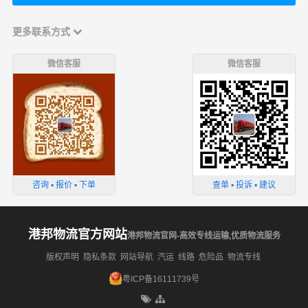
更多联系方式
微信客服
微信客服
咨询 ▪ 报价 ▪ 下单
查单 ▪ 投诉 ▪ 建议
港邦物流官方网站
港邦物流官网-高效专线运输,优质物流服务
版权声明
隐私条款
网站导航
汽运
线路
危险品
物流专线
粤ICP备16111739号