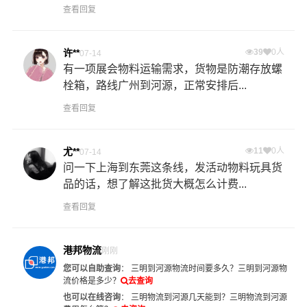
查看回复
许**
39
0人
07-14
有一项展会物料运输需求，货物是防潮存放螺
栓箱，路线广州到河源，正常安排后...
查看回复
尤**
11
0人
07-14
问一下上海到东莞这条线，发活动物料玩具货
品的话，想了解这批货大概怎么计费...
查看回复
港邦物流
刚刚
您可以自助查询
：
三明到河源物流时间要多久？
三明到河源物
流价格是多少？
去查询
也可以在线咨询
：
三明物流到河源几天能到？
三明物流到河源