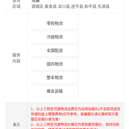
送货
河源
区域
源城区,紫金县,龙川县,连平县,和平县,东源县
零担物流
冷链物流
全国配送
服务
内容
国内物流
整车物流
展会运输
1、以上
三明
至
河源
物流运费仅为站到站报价(不含取货送货
存储包装上楼等费用)仅作参考，准确报价请以港邦官方客
服实际报价单为准！
备注
2、以上
三明
至
河源
物流价格仅为零担散货报价、且时间具