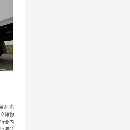
窑乡,洪
，仓储物
行业内
流通效