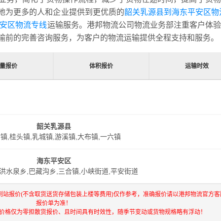
地为更多的人和企业提供到更优质的
韶关乳源县到海东平安区物
平安区物流专线
运输服务。港邦物流公司物流业务部注重客户体验
输前的完善咨询服务，为客户的物流运输提供全程支持和服务。
量报价
体积报价
运输时效
韶关乳源县
镇,桂头镇,乳城镇,游溪镇,大布镇,一六镇
海东平安区
洪水泉乡,巴藏沟乡,三合镇,小峡街道,平安街道
到站报价(不含取货送货存储包装上楼等费用)仅作参考，准确报价请以港邦物流官方客
报价单为准！
流价格仅为零担散货报价、且时间具有时效性，随季节变动或货物规格略有浮动！