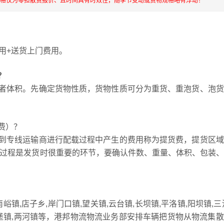
价格仅为零担散货报价、且时间具有时效性，随季节变动或货物规格略有浮动！
用+送货上门费用。
？
者体积。先确定货物性质，货物性质可分为重货、重泡货、泡货
费）？
到专线运输商进行配载过程中产生的费用称为提货费，提货区域
，提货过程是发货时很重要的环节，要确认件数、重量、体积、包装
镇,店子乡,岸门口镇,望关镇,云台镇,长坝镇,平洛镇,阳坝镇,三
,大堡镇,两河镇等，港邦物流物流业务部安排车辆把货物从物流集