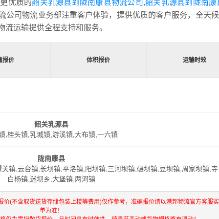
到更优质的
韶关乳源县到陇南康县物流公司,韶关乳源县到陇南康
流公司物流业务部注重客户体验，提供优质的客户服务，全天候
物流运输提供全程支持和服务。
量报价
体积报价
运输时效
韶关乳源县
镇,桂头镇,乳城镇,游溪镇,大布镇,一六镇
陇南康县
望关镇,云台镇,长坝镇,平洛镇,阳坝镇,三河坝镇,碾坝镇,豆坝镇,周家坝镇,寺
白杨镇,迷坝乡,大堡镇,两河镇
报价(不含取货送货存储包装上楼等费用)仅作参考，准确报价请以港邦物流官方客服
单为准！