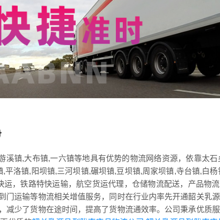
势
,游溪镇,大布镇,一六镇等地具有优势的物流网络资源，依靠太石
镇,平洛镇,阳坝镇,三河坝镇,碾坝镇,豆坝镇,周家坝镇,寺台镇,白杨
车快运，铁路特快运输，航空货运代理，仓储物流配送，产品物
到门运输等物流相关增值服务，同时在行业内率先开通韶关乳源
，减少了货物在途时间，提高了货物流通效率。公司秉承优质服