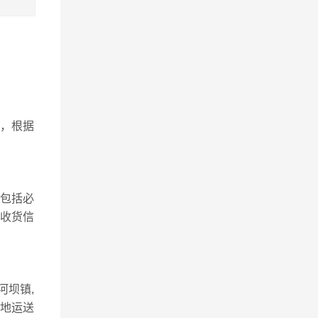
，根据
包括必
、收货信
河坝镇,
散地运送