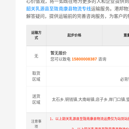
心价值观，将一如既往地为更多的人和企业提供
韶关乳源县至陇南康县物流专线
运输服务。港邦物
解答疑问，提供运输前的完善咨询服务，为客户的
运输方
起步价格
重
式
暂无报价
无
您可以致电
15800008387
咨询
取货
区域
必背
送货
太石乡,铜钱镇,大南峪镇,店子乡,岸门口镇,
区域
1、以上韶关乳源县至陇南康县物流运费仅为站到站
注意事
项