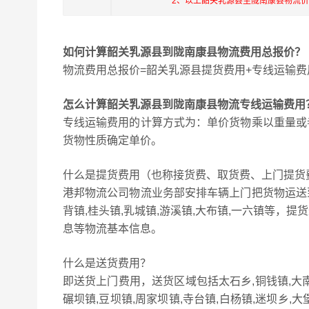
2、以上韶关乳源县至陇南康县物流
如何计算韶关乳源县到陇南康县物流费用总报价？
物流费用总报价=韶关乳源县提货费用+专线运输费
怎么计算韶关乳源县到陇南康县物流专线运输费用
专线运输费用的计算方式为：单价货物乘以重量或
货物性质确定单价。
什么是提货费用（也称接货费、取货费、上门提货
港邦物流公司物流业务部安排车辆上门把货物运送
背镇,桂头镇,乳城镇,游溪镇,大布镇,一六镇等
息等物流基本信息。
什么是送货费用？
即送货上门费用，送货区域包括太石乡,铜钱镇,大南峪
碾坝镇,豆坝镇,周家坝镇,寺台镇,白杨镇,迷坝乡