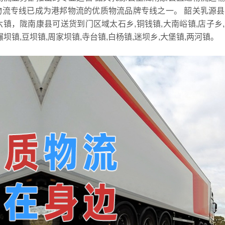
物流专线已成为港邦物流的优质物流品牌专线之一。 韶关乳源
一六镇，陇南康县可送货到门区域太石乡,铜钱镇,大南峪镇,店子乡
碾坝镇,豆坝镇,周家坝镇,寺台镇,白杨镇,迷坝乡,大堡镇,两河镇。