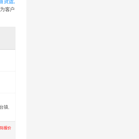
县货运,
为客户
台镇,
实际报价