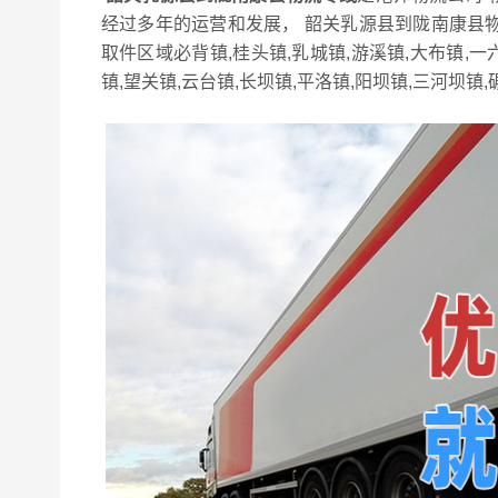
经过多年的运营和发展， 韶关乳源县到陇南康县
取件区域必背镇,桂头镇,乳城镇,游溪镇,大布镇,
镇,望关镇,云台镇,长坝镇,平洛镇,阳坝镇,三河坝镇,