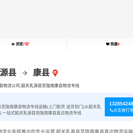
+
浏览
7百
热度
0
源县
康县
县物流公司,韶关乳源县至陇南康县物流专线
13285424
至陇南康县物流专线运输(上门取货 送货到门)从韶关乳
点击拨打
县,一站式韶关乳源县到陇南康县直达物流专线
物流业务部推出的专业运营 韶关乳源县至陇南康县直达物流运