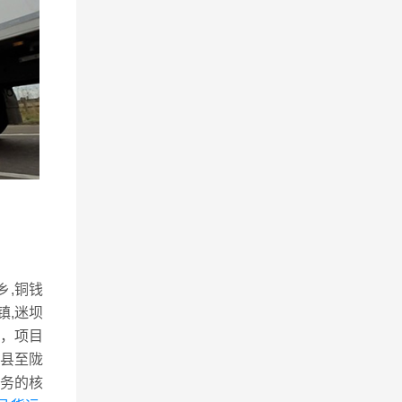
乡,铜钱
镇,迷坝
流，项目
县至陇
务的核