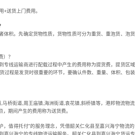
用+送货上门费用。
？
者体积。先确定货物性质，货物性质可分为重货、重泡货、泡货
费）？
到专线运输商进行配载过程中产生的费用称为提货费，提货区域
等，提货过程是发货时很重要的环节，要确认件数、重量、体积、包
,马桥街道,周王庙镇,海洲街道,袁花镇,斜桥镇等，港邦物流物
点，期间产生的费用称为送货费。
护，值得托付”的服务理念，凭借韶关仁化县至嘉兴海宁物流的
到嘉兴海宁的专线物流运输服务。韶关仁化县到嘉兴海宁货运专