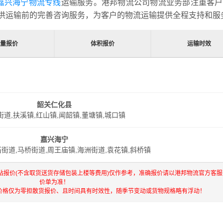
嘉兴海宁物流专线
运输服务。港邦物流公司物流业务部注重客户
供运输前的完善咨询服务，为客户的物流运输提供全程支持和服
量报价
体积报价
运输时效
韶关仁化县
街道,扶溪镇,红山镇,闻韶镇,董塘镇,城口镇
嘉兴海宁
石街道,马桥街道,周王庙镇,海洲街道,袁花镇,斜桥镇
站报价(不含取货送货存储包装上楼等费用)仅作参考，准确报价请以港邦物流官方客服
价单为准！
价格仅为零担散货报价、且时间具有时效性，随季节变动或货物规格略有浮动！