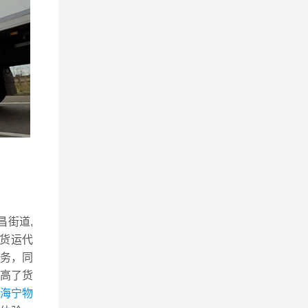
昌街道,
空货运代
务，同
高了货
海宁物