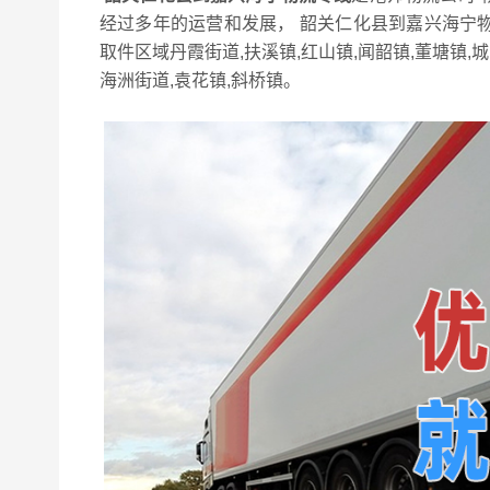
经过多年的运营和发展， 韶关仁化县到嘉兴海宁
取件区域丹霞街道,扶溪镇,红山镇,闻韶镇,董塘镇,
海洲街道,袁花镇,斜桥镇。