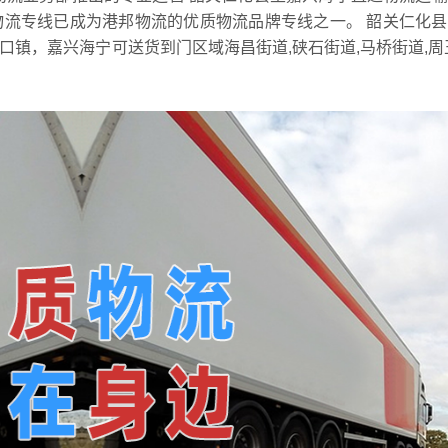
物流专线已成为港邦物流的优质物流品牌专线之一。 韶关仁化
城口镇，嘉兴海宁可送货到门区域海昌街道,硖石街道,马桥街道,周