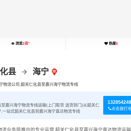
+
浏览
3百
热度
0
化县
海宁
宁物流公司,韶关仁化县至嘉兴海宁物流专线
13285424
至嘉兴海宁物流专线运输(上门取货 送货到门)从韶关仁
点击拨打
宁,一站式韶关仁化县到嘉兴海宁直达物流专线
物流业务部推出的专业运营 韶关仁化县至嘉兴海宁直达物流运