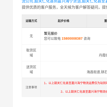
流公司,韶关仁化县到嘉兴海宁货运,韶关仁化县至
提供优质的客户服务，全天候为客户解答疑问，提
运输方式
起步价格
重
暂无报价
无
您可以致电
15800008387
咨询
取货区
域
丹霞
送货区
域
海昌街道,硖
1、以上韶关仁化县至嘉兴海宁物流运费仅为站到
注意事项
2、以上韶关仁化县至嘉兴海宁物流