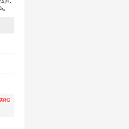
体验，
务。
实际报