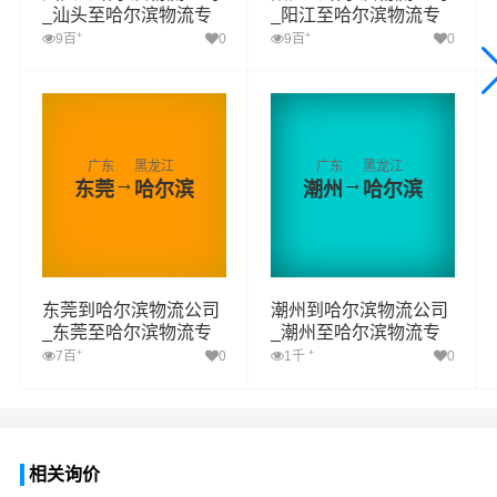
_汕头至哈尔滨物流专
_阳江至哈尔滨物流专
线
线
+
+
9百
0
9百
0
广东
黑龙江
广东
黑龙江
→
→
东莞
哈尔滨
潮州
哈尔滨
东莞到哈尔滨物流公司
潮州到哈尔滨物流公司
_东莞至哈尔滨物流专
_潮州至哈尔滨物流专
线
线
+
+
7百
0
1千
0
相关询价