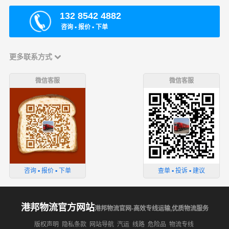
132 8542 4882
咨询 ▪ 报价 ▪ 下单
更多联系方式
微信客服
微信客服
咨询 ▪ 报价 ▪ 下单
查单 ▪ 投诉 ▪ 建议
港邦物流官方网站
港邦物流官网-高效专线运输,优质物流服务
版权声明
隐私条款
网站导航
汽运
线路
危险品
物流专线