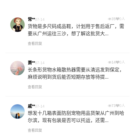
常**
35
0人
07-14
货物是多尺码成品鞋，计划用于售后返厂，需
要从广州运往三沙，想了解这批货大...
查看回复
萧**
14
0人
07-14
长条形货物水箱散热器需要从清远发到保定，
麻烦说明到货后能否短期存放等待提...
查看回复
戚**
73
0人
07-14
想发十几箱表面防刮宠物用品货架从广州到哈
尔滨，现有包装是否可以托运，还需...
查看回复