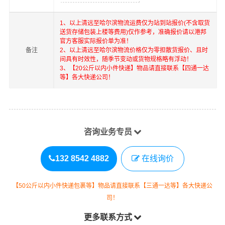
1、以上
清远
至
哈尔滨
物流运费仅为站到站报价(不含取货
送货存储包装上楼等费用)仅作参考，准确报价请以港邦
官方客服实际报价单为准！
备注
2、以上
清远
至
哈尔滨
物流价格仅为零担散货报价、且时
间具有时效性，随季节变动或货物规格略有浮动！
3、【20公斤以内小件快递】物品请直接联系【四通一达
等】各大快递公司！
咨询业务专员
132 8542 4882
在线询价
【50公斤以内小件快递包裹等】物品请直接联系【三通一达等】各大快递公
司！
更多联系方式