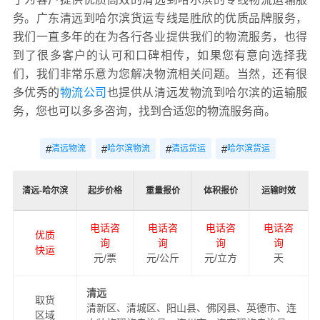
务。广东清远到哈尔滨货运专线是胜欣的优质品牌服务，
我们一直多年的在为各行各业提供我们的物流服务，也得
到了很多客户的认可和口碑相传，如果您有意向选择我
们，我们非常乐意为您解决物流相关问题。当然，还有很
多优秀的
物流公司
也提供从清远发物流到哈尔滨的运输服
务，您也可以多多咨询，找到合适您的物流服务商。
#
#
#
#
清远物流
哈尔滨物流
清远货运
哈尔滨货运
清远-哈尔滨
起步价格
重量报价
体积报价
运输时效
电话咨
电话咨
电话咨
电话咨
优质
询
询
询
询
快运
元/票
元/公斤
元/立方
天
清远
取货
清新区、清城区、阳山县、佛冈县、英德市、连
区域