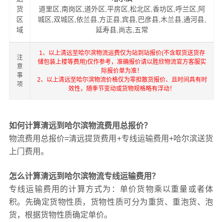
货
道里区,南岗区,道外区,平房区,松北区,香坊区,呼兰区,阿
区
城区,双城区,依兰县,方正县,宾县,巴彦县,木兰县,通河县,
域
延寿县,尚志,五常
1、以上清远至哈尔滨物流运费仅为站到站报价(不含取货送货存
注
储包装上楼等费用)仅作参考，准确报价请以胜欣物流官方客服实
意
际报价单为准！
事
2、以上清远至哈尔滨物流价格仅为零担散货报价、且时间具有时
项
效性，随季节变动或货物规格略有浮动！
如何计算清远到哈尔滨物流费用总报价？
物流费用总报价=清远提货费用+专线运输费用+哈尔滨送货
上门费用。
怎么计算清远到哈尔滨物流专线运输费用？
专线运输费用的计算方式为：单价货物乘以重量或者体
积。先确定货物性质，货物性质可分为重货、重泡货、泡
货，根据货物性质确定单价。