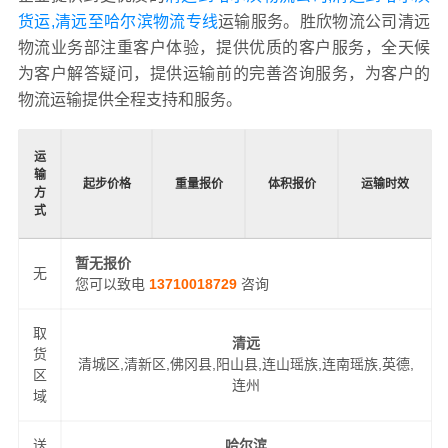
货运,清远至哈尔滨物流专线
运输服务。胜欣物流公司清远
物流业务部注重客户体验，提供优质的客户服务，全天候
为客户解答疑问，提供运输前的完善咨询服务，为客户的
物流运输提供全程支持和服务。
运
输
起步价格
重量报价
体积报价
运输时效
方
式
暂无报价
无
您可以致电
13710018729
咨询
取
清远
货
清城区,清新区,佛冈县,阳山县,连山瑶族,连南瑶族,英德,
区
连州
域
送
哈尔滨