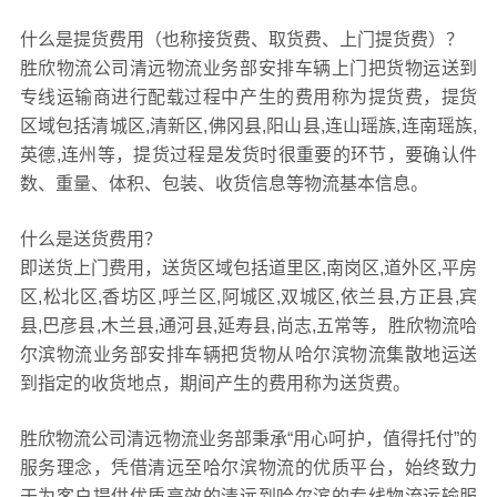
什么是提货费用（也称接货费、取货费、上门提货费）？
胜欣物流公司清远物流业务部安排车辆上门把货物运送到
专线运输商进行配载过程中产生的费用称为提货费，提货
区域包括清城区,清新区,佛冈县,阳山县,连山瑶族,连南瑶族,
英德,连州等，提货过程是发货时很重要的环节，要确认件
数、重量、体积、包装、收货信息等物流基本信息。
什么是送货费用？
即送货上门费用，送货区域包括道里区,南岗区,道外区,平房
区,松北区,香坊区,呼兰区,阿城区,双城区,依兰县,方正县,宾
县,巴彦县,木兰县,通河县,延寿县,尚志,五常等，胜欣物流哈
尔滨物流业务部安排车辆把货物从哈尔滨物流集散地运送
到指定的收货地点，期间产生的费用称为送货费。
胜欣物流公司清远物流业务部秉承“用心呵护，值得托付”的
服务理念，凭借清远至哈尔滨物流的优质平台，始终致力
于为客户提供优质高效的清远到哈尔滨的专线物流运输服