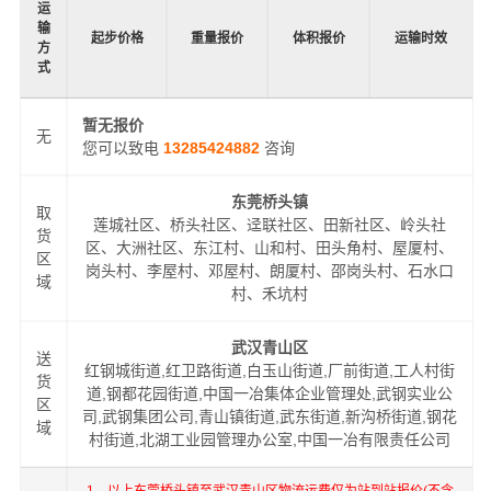
运
输
起步价格
重量报价
体积报价
运输时效
方
式
暂无报价
无
您可以致电
13285424882
咨询
东莞桥头镇
取
莲城社区、桥头社区、迳联社区、田新社区、岭头社
货
区、大洲社区、东江村、山和村、田头角村、屋厦村、
区
岗头村、李屋村、邓屋村、朗厦村、邵岗头村、石水口
域
村、禾坑村
武汉青山区
送
红钢城街道,红卫路街道,白玉山街道,厂前街道,工人村街
货
道,钢都花园街道,中国一冶集体企业管理处,武钢实业公
区
司,武钢集团公司,青山镇街道,武东街道,新沟桥街道,钢花
域
村街道,北湖工业园管理办公室,中国一冶有限责任公司