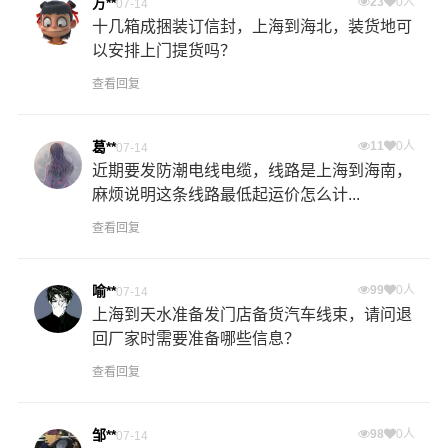
方**
23
0人
07-14
十几箱成捆装订信封，上海到海北，装货地可
以安排上门提货吗？
查看回复
葛**
11
0人
07-14
近期要发防潮电线电缆，线路是上海到海南，
麻烦说明这条线路最低起运价怎么计...
查看回复
喻**
99
0人
07-14
上海到天水准备发门店备货汽车线束，请问退
回厂家时需要准备哪些信息？
查看回复
邹**
98
0人
07-14