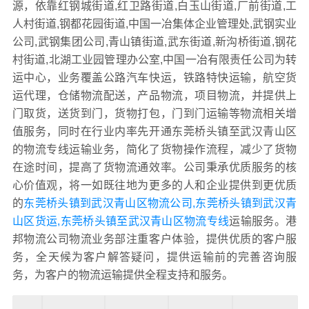
源，依靠红钢城街道,红卫路街道,白玉山街道,厂前街道,工
人村街道,钢都花园街道,中国一冶集体企业管理处,武钢实业
公司,武钢集团公司,青山镇街道,武东街道,新沟桥街道,钢花
村街道,北湖工业园管理办公室,中国一冶有限责任公司为转
运中心，业务覆盖公路汽车快运，铁路特快运输，航空货
运代理，仓储物流配送，产品物流，项目物流，并提供上
门取货，送货到门，货物打包，门到门运输等物流相关增
值服务，同时在行业内率先开通东莞桥头镇至武汉青山区
的物流专线运输业务，简化了货物操作流程，减少了货物
在途时间，提高了货物流通效率。公司秉承优质服务的核
心价值观，将一如既往地为更多的人和企业提供到更优质
的
东莞桥头镇到武汉青山区物流公司,东莞桥头镇到武汉青
山区货运,东莞桥头镇至武汉青山区物流专线
运输服务。港
邦物流公司物流业务部注重客户体验，提供优质的客户服
务，全天候为客户解答疑问，提供运输前的完善咨询服
务，为客户的物流运输提供全程支持和服务。