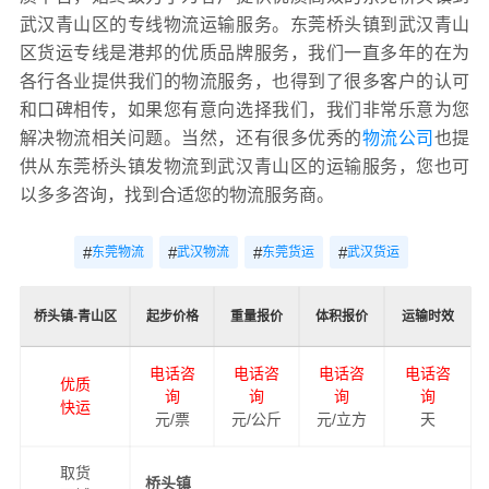
武汉青山区的专线物流运输服务。东莞桥头镇到武汉青山
区货运专线是港邦的优质品牌服务，我们一直多年的在为
各行各业提供我们的物流服务，也得到了很多客户的认可
和口碑相传，如果您有意向选择我们，我们非常乐意为您
解决物流相关问题。当然，还有很多优秀的
物流公司
也提
供从东莞桥头镇发物流到武汉青山区的运输服务，您也可
以多多咨询，找到合适您的物流服务商。
#
#
#
#
东莞物流
武汉物流
东莞货运
武汉货运
桥头镇-青山区
起步价格
重量报价
体积报价
运输时效
电话咨
电话咨
电话咨
电话咨
优质
询
询
询
询
快运
元/票
元/公斤
元/立方
天
取货
桥头镇