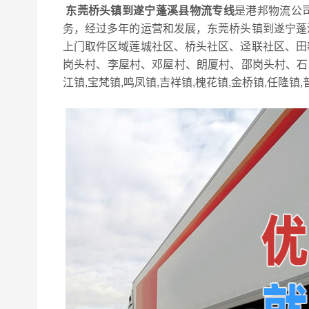
东莞桥头镇到遂宁蓬溪县物流专线
是港邦物流公
务，经过多年的运营和发展，东莞桥头镇到遂宁蓬
上门取件区域莲城社区、桥头社区、迳联社区、田
岗头村、李屋村、邓屋村、朗厦村、邵岗头村、石水
江镇,宝梵镇,鸣凤镇,吉祥镇,槐花镇,金桥镇,任隆镇