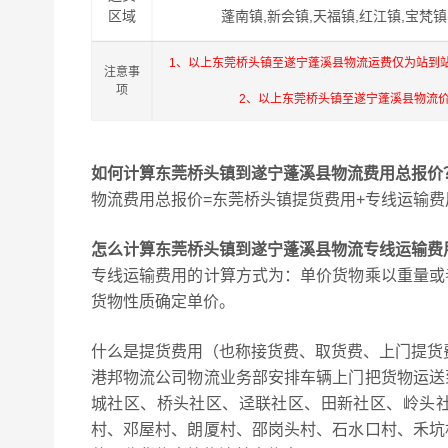
区域
蓬南镇,新会镇,天福镇,红江镇,宝梵镇
1、以上东莞桥头镇至遂宁蓬溪县物流运费仅为站到
注意事
项
2、以上东莞桥头镇至遂宁蓬溪县物流
如何计算东莞桥头镇到遂宁蓬溪县物流费用总报价
物流费用总报价=东莞桥头镇提货费用+专线运输费
怎么计算东莞桥头镇到遂宁蓬溪县物流专线运输费
专线运输费用的计算方式为：单价货物乘以重量或
货物性质确定单价。
什么是提货费用（也称接货费、取货费、上门提货
港邦物流公司物流业务部安排车辆上门把货物运送
城社区、桥头社区、迳联社区、田新社区、岭头
村、邓屋村、朗厦村、邵岗头村、石水口村、禾坑