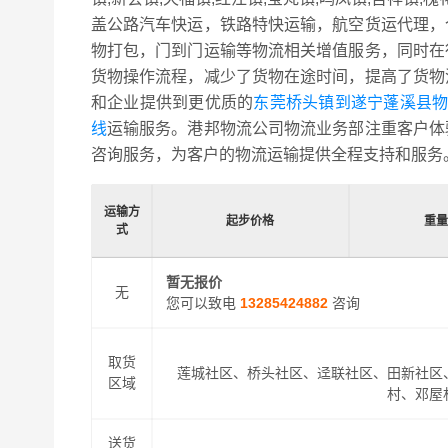
盖公路汽车快运，铁路特快运输，航空货运代理，
物打包，门到门运输等物流相关增值服务，同时在
货物操作流程，减少了货物在途时间，提高了货物
和企业提供到更优质的
东莞桥头镇到遂宁蓬溪县物
线
运输服务。港邦物流公司物流业务部注重客户体
咨询服务，为客户的物流运输提供全程支持和服务
运输方
起步价格
重量
式
暂无报价
无
您可以致电
13285424882
咨询
取货
莲城社区、桥头社区、迳联社区、田新社区
区域
村、邓屋
送货