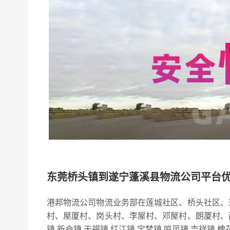
东莞桥头镇到遂宁蓬溪县物流公司平台
港邦物流公司物流业务部在莲城社区、桥头社区、
村、屋厦村、岗头村、李屋村、邓屋村、朗厦村、
镇,新会镇,天福镇,红江镇,宝梵镇,鸣凤镇,吉祥镇,