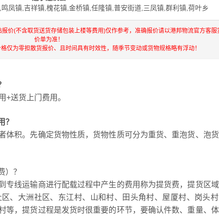
,鸣凤镇,吉祥镇,槐花镇,金桥镇,任隆镇,普安街道,三凤镇,群利镇,荷叶乡
站报价(不含取货送货存储包装上楼等费用)仅作参考，准确报价请以港邦物流官方客服
价单为准！
价格仅为零担散货报价、且时间具有时效性，随季节变动或货物规格略有浮动！
？
用+送货上门费用。
用？
者体积。先确定货物性质，货物性质可分为重货、重泡货、泡货
费）？
到专线运输商进行配载过程中产生的费用称为提货费，提货区域
社区、大洲社区、东江村、山和村、田头角村、屋厦村、岗头村
村等，提货过程是发货时很重要的环节，要确认件数、重量、体