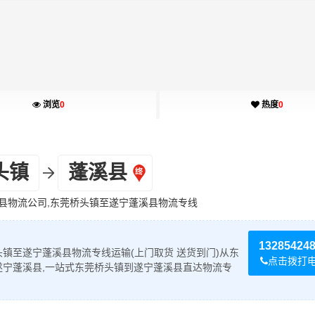
浏览
0
热度
0
头镇
蓬溪县
县物流公司,东莞桥头镇至遂宁蓬溪县物流专线
13285424
镇至遂宁蓬溪县物流专线运输(上门取货 送货到门)从东
点击拨打
遂宁蓬溪县,一站式东莞桥头镇到遂宁蓬溪县直达物流专