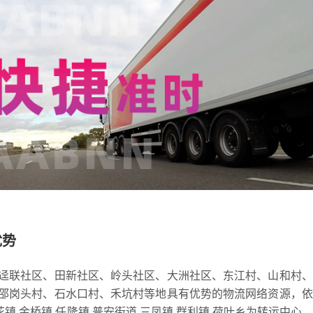
优势
迳联社区、田新社区、岭头社区、大洲社区、东江村、山和村、
邵岗头村、石水口村、禾坑村等地具有优势的物流网络资源，依
槐花镇,金桥镇,任隆镇,普安街道,三凤镇,群利镇,荷叶乡为转运中心