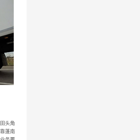
田头角
靠蓬南
，业务覆