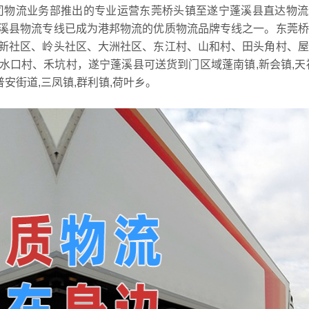
司物流业务部推出的专业运营东莞桥头镇至遂宁蓬溪县直达物流
溪县物流专线已成为港邦物流的优质物流品牌专线之一。东莞桥
新社区、岭头社区、大洲社区、东江村、山和村、田头角村、屋
口村、禾坑村，遂宁蓬溪县可送货到门区域蓬南镇,新会镇,天
,普安街道,三凤镇,群利镇,荷叶乡。