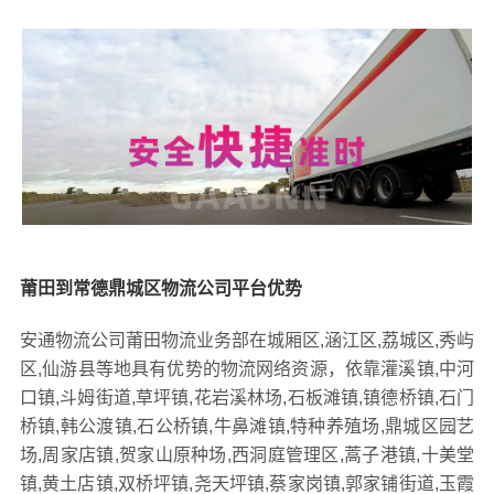
莆田到常德鼎城区物流公司平台优势
安通物流公司莆田物流业务部在城厢区,涵江区,荔城区,秀屿
区,仙游县等地具有优势的物流网络资源，依靠灌溪镇,中河
口镇,斗姆街道,草坪镇,花岩溪林场,石板滩镇,镇德桥镇,石门
桥镇,韩公渡镇,石公桥镇,牛鼻滩镇,特种养殖场,鼎城区园艺
场,周家店镇,贺家山原种场,西洞庭管理区,蒿子港镇,十美堂
镇,黄土店镇,双桥坪镇,尧天坪镇,蔡家岗镇,郭家铺街道,玉霞