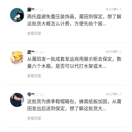
廉**
41
0人
07-14
两托盘避免重压装饰画，莆田到保定，想了解
这批货大概怎么计费，方便先给个报...
查看回复
皮**
99
0人
07-14
从莆田发一批成套发运商用展示柜去保定，数
量六个木箱，是否可以代打木架或木...
查看回复
岑**
42
0人
07-14
这批货为换季鞋帽箱包，蜂窝纸板加固，从莆
田发出后送到保定，想了解这批货大...
查看回复