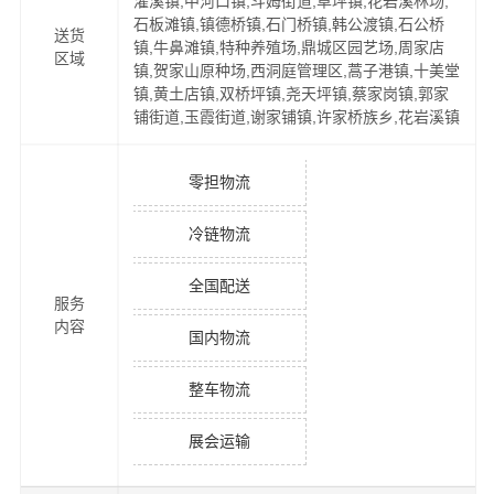
灌溪镇,中河口镇,斗姆街道,草坪镇,花岩溪林场,
石板滩镇,镇德桥镇,石门桥镇,韩公渡镇,石公桥
送货
镇,牛鼻滩镇,特种养殖场,鼎城区园艺场,周家店
区域
镇,贺家山原种场,西洞庭管理区,蒿子港镇,十美堂
镇,黄土店镇,双桥坪镇,尧天坪镇,蔡家岗镇,郭家
铺街道,玉霞街道,谢家铺镇,许家桥族乡,花岩溪镇
零担物流
冷链物流
全国配送
服务
内容
国内物流
整车物流
展会运输