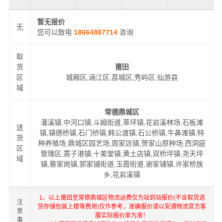
暂无报价
无
您可以致电
18664887714
咨询
取
货
莆田
区
城厢区,涵江区,荔城区,秀屿区,仙游县
域
常德鼎城区
灌溪镇,中河口镇,斗姆街道,草坪镇,花岩溪林场,石板滩
送
镇,镇德桥镇,石门桥镇,韩公渡镇,石公桥镇,牛鼻滩镇,特
货
种养殖场,鼎城区园艺场,周家店镇,贺家山原种场,西洞庭
区
管理区,蒿子港镇,十美堂镇,黄土店镇,双桥坪镇,尧天坪
域
镇,蔡家岗镇,郭家铺街道,玉霞街道,谢家铺镇,许家桥族
乡,花岩溪镇
1、以上莆田至常德鼎城区物流运费仅为站到站报价(不含取货送
注
货存储包装上楼等费用)仅作参考，准确报价请以安通物流官方客
意
服实际报价单为准！
事