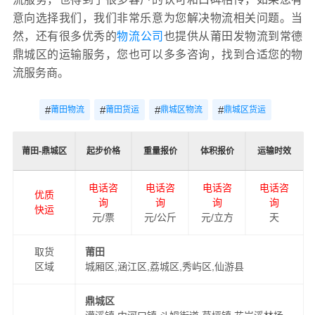
意向选择我们，我们非常乐意为您解决物流相关问题。当
然，还有很多优秀的
物流公司
也提供从莆田发物流到常德
鼎城区的运输服务，您也可以多多咨询，找到合适您的物
流服务商。
#
#
#
#
莆田物流
莆田货运
鼎城区物流
鼎城区货运
莆田-鼎城区
起步价格
重量报价
体积报价
运输时效
电话咨
电话咨
电话咨
电话咨
优质
询
询
询
询
快运
元/票
元/公斤
元/立方
天
取货
莆田
区域
城厢区,涵江区,荔城区,秀屿区,仙游县
鼎城区