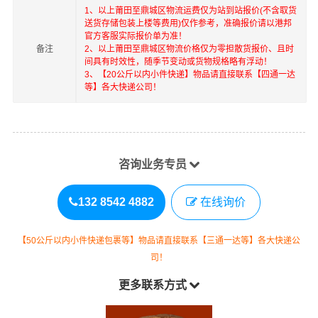
1、以上
莆田
至
鼎城区
物流运费仅为站到站报价(不含取货
送货存储包装上楼等费用)仅作参考，准确报价请以港邦
官方客服实际报价单为准！
备注
2、以上
莆田
至
鼎城区
物流价格仅为零担散货报价、且时
间具有时效性，随季节变动或货物规格略有浮动！
3、【20公斤以内小件快递】物品请直接联系【四通一达
等】各大快递公司！
咨询业务专员
132 8542 4882
在线询价
【50公斤以内小件快递包裹等】物品请直接联系【三通一达等】各大快递公
司！
更多联系方式