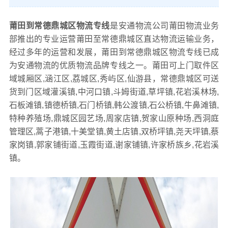
莆田到常德鼎城区物流专线
是安通物流公司莆田物流业务
部推出的专业运营莆田至常德鼎城区直达物流运输业务，
经过多年的运营和发展，莆田到常德鼎城区物流专线已成
为安通物流的优质物流品牌专线之一。莆田可上门取件区
域城厢区,涵江区,荔城区,秀屿区,仙游县，常德鼎城区可送
货到门区域灌溪镇,中河口镇,斗姆街道,草坪镇,花岩溪林场,
石板滩镇,镇德桥镇,石门桥镇,韩公渡镇,石公桥镇,牛鼻滩镇,
特种养殖场,鼎城区园艺场,周家店镇,贺家山原种场,西洞庭
管理区,蒿子港镇,十美堂镇,黄土店镇,双桥坪镇,尧天坪镇,蔡
家岗镇,郭家铺街道,玉霞街道,谢家铺镇,许家桥族乡,花岩溪
镇。