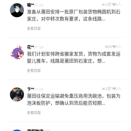
+
喻**
1百
0人
07-14
准备从莆田安排一批原厂包装货物椭圆机到石
家庄，对中转次数有要求，这条线路...
查看回复
花**
62
0人
07-14
我们计划安排跨省搬家发货，货物为成套发运
婴儿推车，线路是莆田到石家庄，想...
查看回复
+
卞**
1百
0人
07-14
莆田往保定运输避免重压商用洗碗池，包装为
泡沫板防护，想确认到货后能否短期...
查看回复