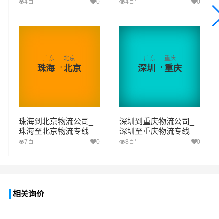
+
+
4百
0
4百
0
广东
北京
广东
重庆
→
→
珠海
北京
深圳
重庆
珠海到北京物流公司_
深圳到重庆物流公司_
珠海至北京物流专线
深圳至重庆物流专线
+
+
7百
0
8百
0
相关询价