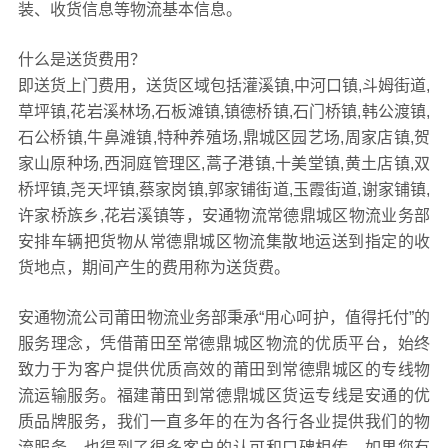
装、收货信息等物流基本信息。
什么是送货费用？
即送货上门费用，送货区域包括灌溪镇,中河口镇,斗姆街道,
草坪镇,花岩溪林场,石板滩镇,镇德桥镇,石门桥镇,韩公渡镇,
石公桥镇,牛鼻滩镇,特种养殖场,鼎城区园艺场,周家店镇,贺
家山原种场,西洞庭管理区,蒿子港镇,十美堂镇,黄土店镇,双
桥坪镇,尧天坪镇,蔡家岗镇,郭家铺街道,玉霞街道,谢家铺镇,
许家桥族乡,花岩溪镇等，安通物流常德鼎城区物流业务部
安排车辆把货物从常德鼎城区物流集散地运送到指定的收
货地点，期间产生的费用称为送货费。
安通物流公司莆田物流业务部秉承“用心呵护，值得托付”的
服务理念，凭借莆田至常德鼎城区物流的优质平台，始终
致力于为客户提供优质高效的莆田到常德鼎城区的专线物
流运输服务。福建莆田到常德鼎城区货运专线是安通的优
质品牌服务，我们一直多年的在为各行各业提供我们的物
流服务，也得到了很多客户的认可和口碑相传，如果您有