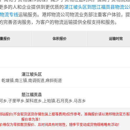
更多的人和企业提供到更优质的
湛江坡头区到怒江福贡县物流公
县物流专线
运输服务。港邦物流公司物流业务部注重客户体验，提
的完善咨询服务，为客户的物流运输提供全程支持和服务。
量报价
体积报价
运输时效
湛江坡头区
乾塘镇,南三镇,南调街道,麻斜街道
怒江福贡县
河乡,子里甲乡,架科底乡,上帕镇,石月亮乡,马吉乡
到站报价(不含取货送货存储包装上楼等费用)仅作参考，准确报价请以港邦物流官方客
报价单为准！
流价格仅为零担散货报价、且时间具有时效性，随季节变动或货物规格略有浮动！