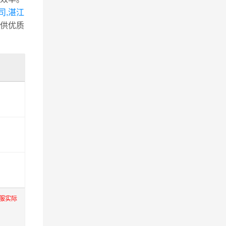
司,湛江
供优质
服实际