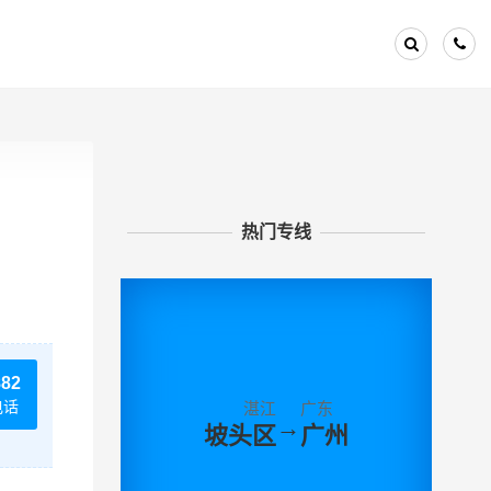
热门专线
882
电话
湛江
广东
→
坡头区
广州