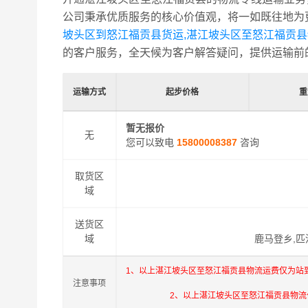
公司秉承优质服务的核心价值观，将一如既往地为
坡头区到怒江福贡县货运,湛江坡头区至怒江福贡
的客户服务，全天候为客户解答疑问，提供运输前
运输方式
起步价格
重
暂无报价
无
您可以致电
15800008387
咨询
取货区
域
送货区
域
鹿马登乡,匹
1、以上湛江坡头区至怒江福贡县物流运费仅为站
注意事项
2、以上湛江坡头区至怒江福贡县物