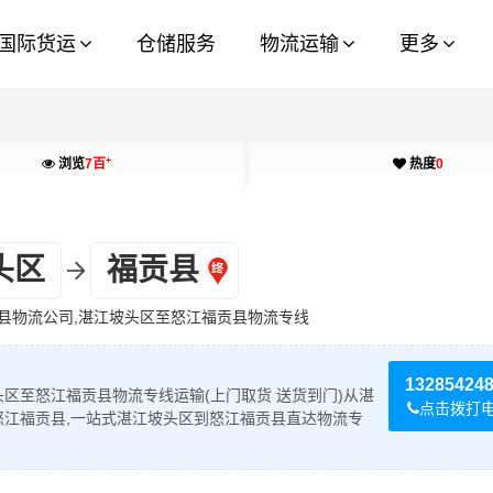
国际货运
仓储服务
物流运输
更多
+
浏览
7百
热度
0
头区
福贡县
县物流公司,湛江坡头区至怒江福贡县物流专线
13285424
区至怒江福贡县物流专线运输(上门取货 送货到门)从湛
点击拨打
怒江福贡县,一站式湛江坡头区到怒江福贡县直达物流专