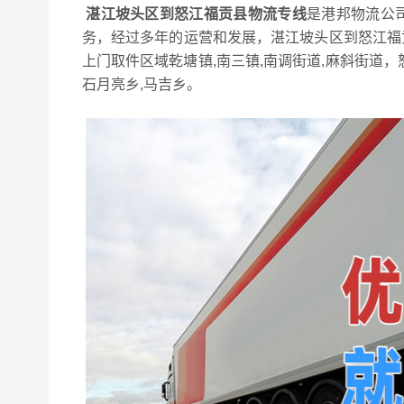
湛江坡头区到怒江福贡县物流专线
是港邦物流公
务，经过多年的运营和发展，湛江坡头区到怒江福
上门取件区域乾塘镇,南三镇,南调街道,麻斜街道，
石月亮乡,马吉乡。