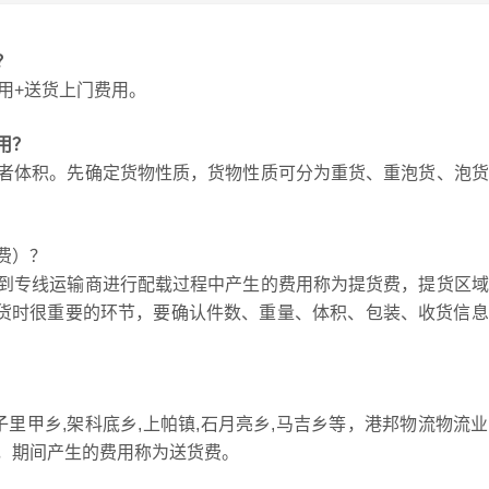
？
用+送货上门费用。
用？
者体积。先确定货物性质，货物性质可分为重货、重泡货、泡货
费）？
到专线运输商进行配载过程中产生的费用称为提货费，提货区域
发货时很重要的环节，要确认件数、重量、体积、包装、收货信
子里甲乡,架科底乡,上帕镇,石月亮乡,马吉乡等，港邦物流物流
，期间产生的费用称为送货费。