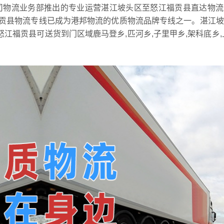
司物流业务部推出的专业运营湛江坡头区至怒江福贡县直达物流
贡县物流专线已成为港邦物流的优质物流品牌专线之一。湛江坡
怒江福贡县可送货到门区域鹿马登乡,匹河乡,子里甲乡,架科底乡,