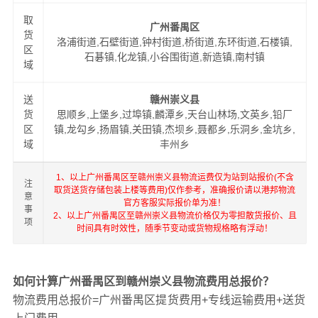
取
广州番禺区
货
洛浦街道,石壁街道,钟村街道,桥街道,东环街道,石楼镇,
区
石碁镇,化龙镇,小谷围街道,新造镇,南村镇
域
送
赣州崇义县
货
思顺乡,上堡乡,过埠镇,麟潭乡,天台山林场,文英乡,铅厂
区
镇,龙勾乡,扬眉镇,关田镇,杰坝乡,聂都乡,乐洞乡,金坑乡,
域
丰州乡
1、以上广州番禺区至赣州崇义县物流运费仅为站到站报价(不含
注
取货送货存储包装上楼等费用)仅作参考，准确报价请以港邦物流
意
官方客服实际报价单为准！
事
2、以上广州番禺区至赣州崇义县物流价格仅为零担散货报价、且
项
时间具有时效性，随季节变动或货物规格略有浮动！
如何计算广州番禺区到赣州崇义县物流费用总报价？
物流费用总报价=广州番禺区提货费用+专线运输费用+送货