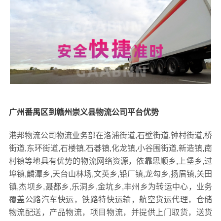
广州番禺区到赣州崇义县物流公司平台优势
港邦物流公司物流业务部在洛浦街道,石壁街道,钟村街道,桥
街道,东环街道,石楼镇,石碁镇,化龙镇,小谷围街道,新造镇,南
村镇等地具有优势的物流网络资源，依靠思顺乡,上堡乡,过
埠镇,麟潭乡,天台山林场,文英乡,铅厂镇,龙勾乡,扬眉镇,关田
镇,杰坝乡,聂都乡,乐洞乡,金坑乡,丰州乡为转运中心，业务
覆盖公路汽车快运，铁路特快运输，航空货运代理，仓储
物流配送，产品物流，项目物流，并提供上门取货，送货