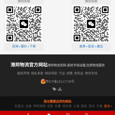
微信客服
微信客服
咨询 ▪ 报价 ▪ 下单
查单 ▪ 投诉 ▪ 建议
港邦物流官方网站
港邦物流官网-高效专线运输,优质物流服务
版权声明
隐私条款
网站导航
汽运
线路
危险品
物流专线
粤ICP备16111739号
我也需要这样的网站
石家庄
太原
呼和浩特
沈阳
长春
哈尔滨
上海
南京
苏州
宁波
更多+