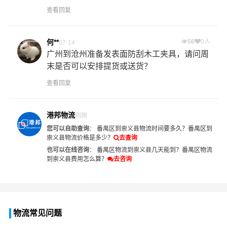
查看回复
何**
56
0人
07-14
广州到沧州准备发表面防刮木工夹具，请问周
末是否可以安排提货或送货？
查看回复
港邦物流
刚刚
您可以自助查询
：
番禺区到崇义县物流时间要多久？
番禺区到
崇义县物流价格是多少？
去查询
也可以在线咨询
：
番禺区物流到崇义县几天能到？
番禺区物流
到崇义县费用怎么算？
去咨询
物流常见问题