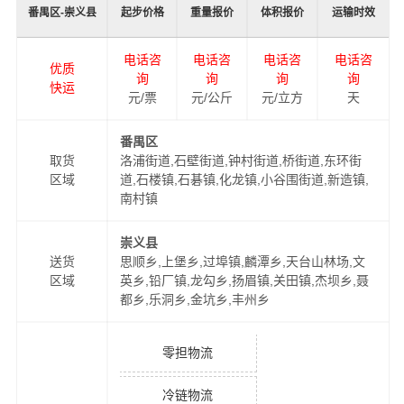
番禺区-崇义县
起步价格
重量报价
体积报价
运输时效
电话咨
电话咨
电话咨
电话咨
优质
询
询
询
询
快运
元/票
元/公斤
元/立方
天
番禺区
取货
洛浦街道,石壁街道,钟村街道,桥街道,东环街
区域
道,石楼镇,石碁镇,化龙镇,小谷围街道,新造镇,
南村镇
崇义县
送货
思顺乡,上堡乡,过埠镇,麟潭乡,天台山林场,文
区域
英乡,铅厂镇,龙勾乡,扬眉镇,关田镇,杰坝乡,聂
都乡,乐洞乡,金坑乡,丰州乡
零担物流
冷链物流