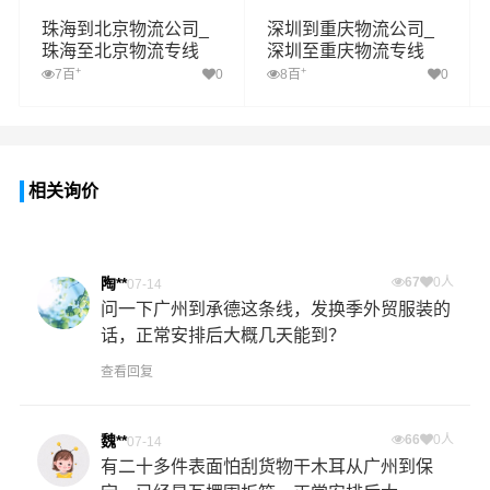
珠海到北京物流公司_
深圳到重庆物流公司_
珠海至北京物流专线
深圳至重庆物流专线
+
+
7百
0
8百
0
相关询价
陶**
67
0人
07-14
问一下广州到承德这条线，发换季外贸服装的
话，正常安排后大概几天能到？
查看回复
魏**
66
0人
07-14
有二十多件表面怕刮货物干木耳从广州到保