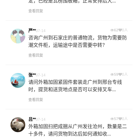
定，已经是瓦楞围板箱，正常安排后大...
查看回复
严**
62
0人
07-14
咨询广州到石家庄的普通物流，货物为需要防
潮文件柜，运输途中是否需要中转？
查看回复
张**
59
0人
07-14
请问外箱加固紧固件套装走广州到邢台专线
时，提货和送货地点是否可以安排叉车...
查看回复
吕**
57
0人
07-14
外箱加固扫把成捆从广州发往沧州，数量是二
十多件，请问货物到达后如何通知收...