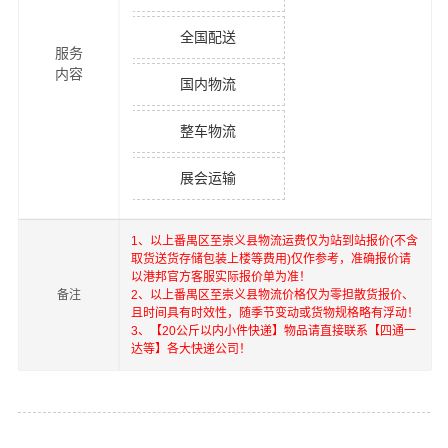
全国配送
服务
内容
国内物流
整车物流
展会运输
1、以上
番禺区
至
崇义县
物流运费仅为站到站报价(不含
取货送货存储包装上楼等费用)仅作参考，准确报价请
以港邦官方客服实际报价单为准！
备注
2、以上
番禺区
至
崇义县
物流价格仅为零担散货报价、
且时间具有时效性，随季节变动或货物规格略有浮动！
3、【20公斤以内小件快递】物品请直接联系【四通一
达等】各大快递公司！