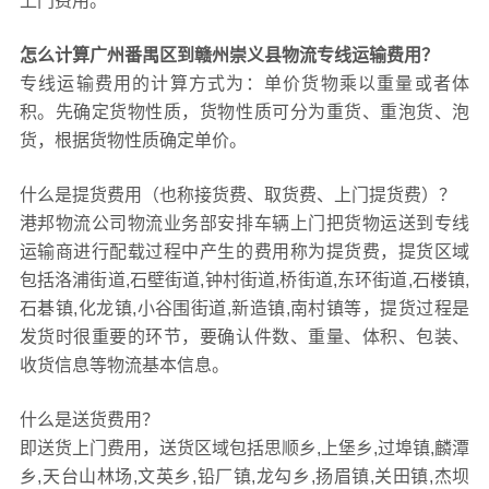
上门费用。
怎么计算广州番禺区到赣州崇义县物流专线运输费用？
专线运输费用的计算方式为：单价货物乘以重量或者体
积。先确定货物性质，货物性质可分为重货、重泡货、泡
货，根据货物性质确定单价。
什么是提货费用（也称接货费、取货费、上门提货费）？
港邦物流公司物流业务部安排车辆上门把货物运送到专线
运输商进行配载过程中产生的费用称为提货费，提货区域
包括洛浦街道,石壁街道,钟村街道,桥街道,东环街道,石楼镇,
石碁镇,化龙镇,小谷围街道,新造镇,南村镇等，提货过程是
发货时很重要的环节，要确认件数、重量、体积、包装、
收货信息等物流基本信息。
什么是送货费用？
即送货上门费用，送货区域包括思顺乡,上堡乡,过埠镇,麟潭
乡,天台山林场,文英乡,铅厂镇,龙勾乡,扬眉镇,关田镇,杰坝