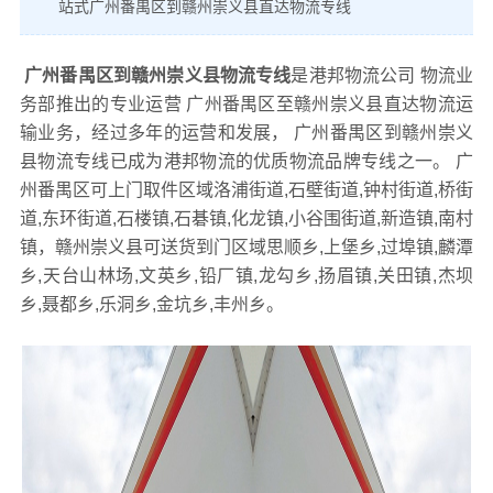
站式广州番禺区到赣州崇义县直达物流专线
广州番禺区到赣州崇义县物流专线
是港邦物流公司 物流业
务部推出的专业运营 广州番禺区至赣州崇义县直达物流运
输业务，经过多年的运营和发展， 广州番禺区到赣州崇义
县物流专线已成为港邦物流的优质物流品牌专线之一。 广
州番禺区可上门取件区域洛浦街道,石壁街道,钟村街道,桥街
道,东环街道,石楼镇,石碁镇,化龙镇,小谷围街道,新造镇,南村
镇，赣州崇义县可送货到门区域思顺乡,上堡乡,过埠镇,麟潭
乡,天台山林场,文英乡,铅厂镇,龙勾乡,扬眉镇,关田镇,杰坝
乡,聂都乡,乐洞乡,金坑乡,丰州乡。