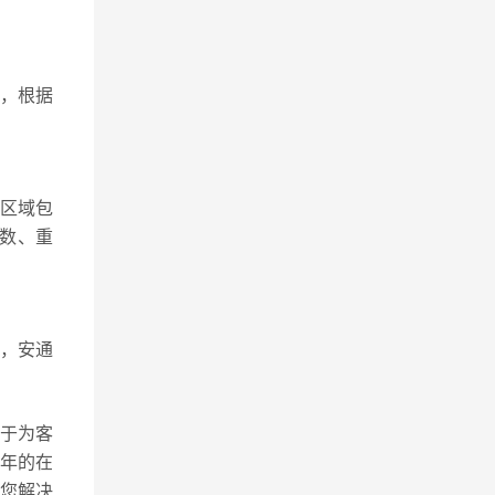
，根据
区域包
件数、重
等，安通
力于为客
年的在
您解决