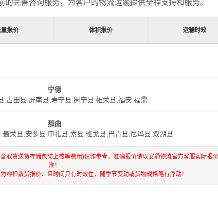
前的完善咨询服务，为客户的物流运输提供全程支持和服务。
重量报价
体积报价
运输时效
宁德
县,古田县,屏南县,寿宁县,周宁县,柘荣县,福安,福鼎
那曲
,聂荣县,安多县,申扎县,索县,班戈县,巴青县,尼玛县,双湖县
不含取货送货存储包装上楼等费用)仅作参考，准确报价请以安通物流官方客服实际报
准！
仅为零担散货报价、且时间具有时效性，随季节变动或货物规格略有浮动！