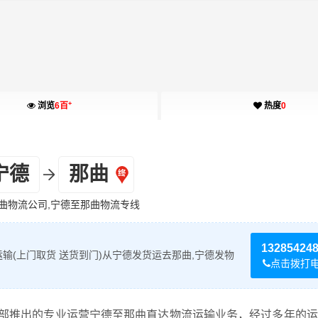
+
浏览
6百
热度
0
宁德
那曲
曲物流公司,宁德至那曲物流专线
13285424
输(上门取货 送货到门)从宁德发货运去那曲,宁德发物
点击拨打
部推出的专业运营宁德至那曲直达物流运输业务，经过多年的运