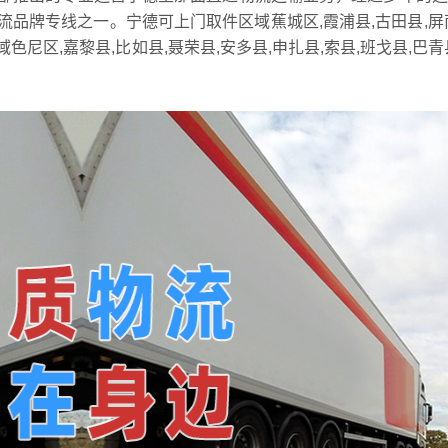
品牌专线之一。宁德可上门取件区域蕉城区,霞浦县,古田县,屏
色尼区,嘉黎县,比如县,聂荣县,安多县,申扎县,索县,班戈县,巴青