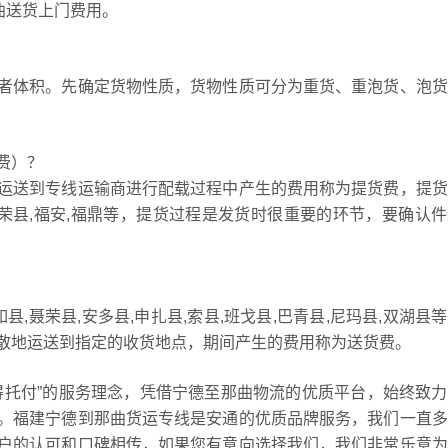
曲送货上门费用。
者体积。先确定货物性质，货物性质可分为重货、重泡货、泡货
费）？
运送到专线运输商进行配载过程中产生的费用称为提货费，提货
,柘荣县,福安,福鼎等，提货过程是发货时很重要的环节，要确认
,聂荣县,安多县,申扎县,索县,班戈县,巴青县,尼玛县,双湖县
散地运送到指定的收货地点，期间产生的费用称为送货费。
得托付”的服务理念，凭借宁德至那曲物流的优质平台，始终致
。福建宁德到那曲货运专线是安通的优质品牌服务，我们一直多
户的认可和口碑相传，如果您有意向选择我们，我们非常乐意为