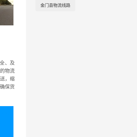
金门县物流线路
全、及
的物流
送，缩
确保货