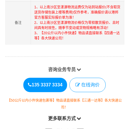
1、以上
南沙区
至
漾濞
物流运费仅为站到站报价(不含取货
送货存储包装上楼等费用)仅作参考，准确报价请以港邦
官方客服实际报价单为准！
备注
2、以上
南沙区
至
漾濞
物流价格仅为零担散货报价、且时
间具有时效性，随季节变动或货物规格略有浮动！
3、【20公斤以内小件快递】物品请直接联系【四通一达
等】各大快递公司！
咨询业务专员
135 3337 3334
在线询价
【50公斤以内小件快递包裹等】物品请直接联系【三通一达等】各大快递公
司！
更多联系方式