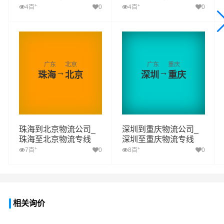
+
+
4百
0
4百
0
广东
北京
广东
重庆
→
→
珠海
北京
深圳
重庆
珠海到北京物流公司_
深圳到重庆物流公司_
珠海至北京物流专线
深圳至重庆物流专线
+
+
7百
0
8百
0
相关询价