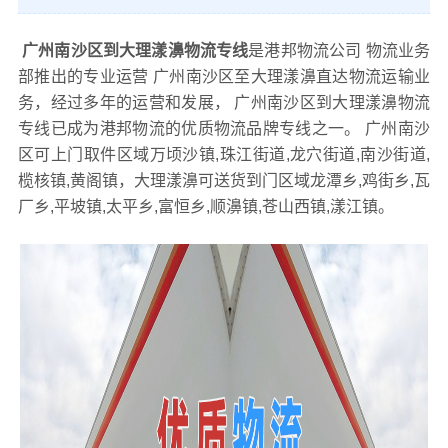
广州南沙区到大理漾濞物流专线
是港邦物流公司 物流业务
部推出的专业运营 广州南沙区至大理漾濞直达物流运输业
务，经过多年的运营和发展， 广州南沙区到大理漾濞物流
专线已成为港邦物流的优质物流品牌专线之一。 广州南沙
区可上门取件区域万顷沙镇,珠江街道,龙穴街道,南沙街道,
榄核镇,黄阁镇，大理漾濞可送货到门区域龙潭乡,鸡街乡,瓦
厂乡,平坡镇,太平乡,富恒乡,顺濞镇,苍山西镇,漾江镇。