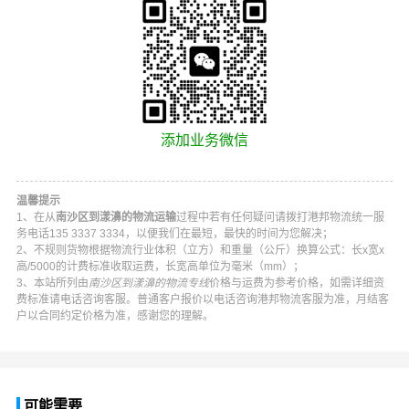
添加业务微信
温馨提示
1、在从
南沙区到漾濞的物流运输
过程中若有任何疑问请拨打
港邦物流
统一服
务电话
135 3337 3334
，以便我们在最短，最快的时间为您解决；
2、不规则货物根据物流行业体积（立方）和重量（公斤）换算公式：长x宽x
高/5000的计费标准收取运费，长宽高单位为毫米（mm）；
3、本站所列由
南沙区到漾濞的物流专线
价格与运费为参考价格，如需详细资
费标准请电话咨询客服。普通客户报价以电话咨询
港邦物流
客服为准，月结客
户以合同约定价格为准，感谢您的理解。
可能需要