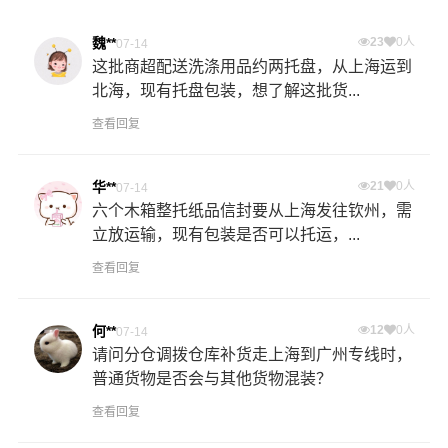
魏**
23
0人
07-14
这批商超配送洗涤用品约两托盘，从上海运到
北海，现有托盘包装，想了解这批货...
查看回复
华**
21
0人
07-14
六个木箱整托纸品信封要从上海发往钦州，需
立放运输，现有包装是否可以托运，...
查看回复
何**
12
0人
07-14
请问分仓调拨仓库补货走上海到广州专线时，
普通货物是否会与其他货物混装？
查看回复