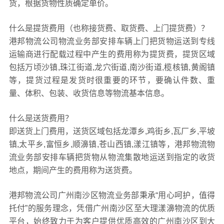
货，根据货物性质确定单价。
什么是提货费用（也称接货费、取货费、上门提货费）？
港邦物流公司物流业务部安排车辆上门把货物运送到专线
运输商进行配载过程中产生的费用称为提货费，提货区域
包括万顷沙镇,珠江街道,龙穴街道,南沙街道,榄核镇,黄阁镇
等，提货过程是发货时很重要的环节，要确认件数、重
量、体积、包装、收货信息等物流基本信息。
什么是送货费用？
即送货上门费用，送货区域包括龙潭乡,鸡街乡,瓦厂乡,平坡
镇,太平乡,富恒乡,顺濞镇,苍山西镇,漾江镇等，港邦物流物
流业务部安排车辆把货物从物流集散地运送到指定的收货
地点，期间产生的费用称为送货费。
港邦物流公司广州南沙区物流业务部秉承“用心呵护，值得
托付”的服务理念，凭借广州南沙区至大理漾濞物流的优质
平台，始终致力于为客户提供优质高效的广州南沙区到大