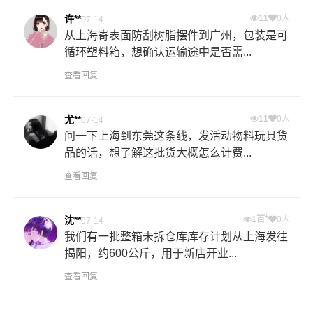
许**
11
0人
07-14
从上海寄表面防刮树脂摆件到广州，包装是可
循环塑料箱，想确认运输途中是否需...
查看回复
尤**
11
0人
07-14
问一下上海到东莞这条线，发活动物料玩具货
品的话，想了解这批货大概怎么计费...
查看回复
+
沈**
1百
0人
07-14
我们有一批整箱未拆仓库库存计划从上海发往
揭阳，约600公斤，用于新店开业...
查看回复