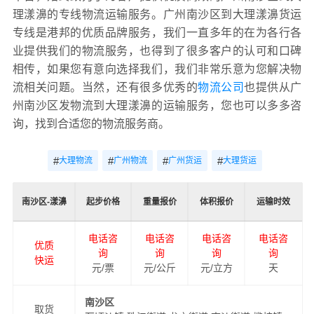
理漾濞的专线物流运输服务。广州南沙区到大理漾濞货运
专线是港邦的优质品牌服务，我们一直多年的在为各行各
业提供我们的物流服务，也得到了很多客户的认可和口碑
相传，如果您有意向选择我们，我们非常乐意为您解决物
流相关问题。当然，还有很多优秀的
物流公司
也提供从广
州南沙区发物流到大理漾濞的运输服务，您也可以多多咨
询，找到合适您的物流服务商。
#
#
#
#
大理物流
广州物流
广州货运
大理货运
南沙区-漾濞
起步价格
重量报价
体积报价
运输时效
电话咨
电话咨
电话咨
电话咨
优质
询
询
询
询
快运
元/票
元/公斤
元/立方
天
南沙区
取货