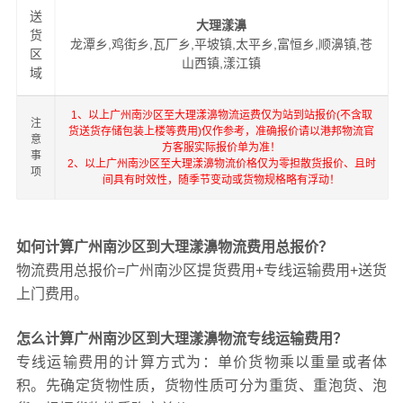
送
大理漾濞
货
龙潭乡,鸡街乡,瓦厂乡,平坡镇,太平乡,富恒乡,顺濞镇,苍
区
山西镇,漾江镇
域
1、以上广州南沙区至大理漾濞物流运费仅为站到站报价(不含取
注
货送货存储包装上楼等费用)仅作参考，准确报价请以港邦物流官
意
方客服实际报价单为准！
事
2、以上广州南沙区至大理漾濞物流价格仅为零担散货报价、且时
项
间具有时效性，随季节变动或货物规格略有浮动！
如何计算广州南沙区到大理漾濞物流费用总报价？
物流费用总报价=广州南沙区提货费用+专线运输费用+送货
上门费用。
怎么计算广州南沙区到大理漾濞物流专线运输费用？
专线运输费用的计算方式为：单价货物乘以重量或者体
积。先确定货物性质，货物性质可分为重货、重泡货、泡