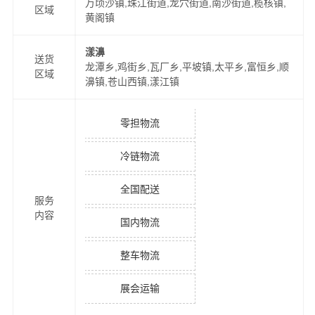
万顷沙镇,珠江街道,龙穴街道,南沙街道,榄核镇,
区域
黄阁镇
漾濞
送货
龙潭乡,鸡街乡,瓦厂乡,平坡镇,太平乡,富恒乡,顺
区域
濞镇,苍山西镇,漾江镇
零担物流
冷链物流
全国配送
服务
内容
国内物流
整车物流
展会运输