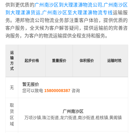
供到更优质的
广州南沙区到大理漾濞物流公司,广州南沙区
到大理漾濞货运,广州南沙区至大理漾濞物流专线
运输服
务。港邦物流公司物流业务部注重客户体验，提供优质的
客户服务，全天候为客户解答疑问，提供运输前的完善咨
询服务，为客户的物流运输提供全程支持和服务。
运
输
起步价格
重量报价
体积报价
运输时效
方
式
暂无报价
无
您可以致电
15800008387
咨询
取
货
广州南沙区
区
万顷沙镇,珠江街道,龙穴街道,南沙街道,榄核镇,黄阁镇
域