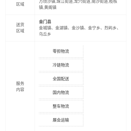
万顷沙镇,珠江街道,龙穴街道,南沙街道,榄核
区域
镇,黄阁镇
金门县
送货
金城镇、金湖镇、金沙镇、金宁乡、烈屿乡、
区域
乌丘乡
零担物流
冷链物流
全国配送
服务
内容
国内物流
整车物流
展会运输