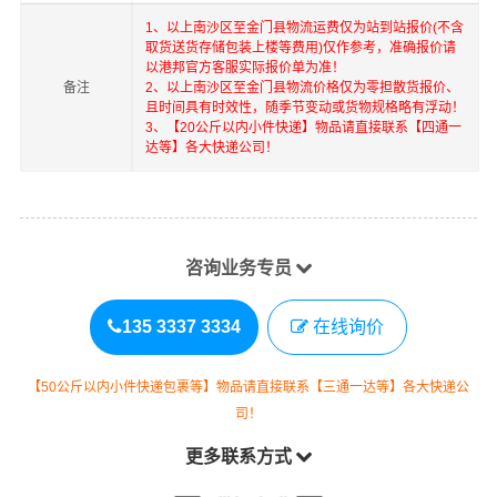
1、以上
南沙区
至
金门县
物流运费仅为站到站报价(不含
取货送货存储包装上楼等费用)仅作参考，准确报价请
以港邦官方客服实际报价单为准！
备注
2、以上
南沙区
至
金门县
物流价格仅为零担散货报价、
且时间具有时效性，随季节变动或货物规格略有浮动！
3、【20公斤以内小件快递】物品请直接联系【四通一
达等】各大快递公司！
咨询业务专员
135 3337 3334
在线询价
【50公斤以内小件快递包裹等】物品请直接联系【三通一达等】各大快递公
司！
更多联系方式