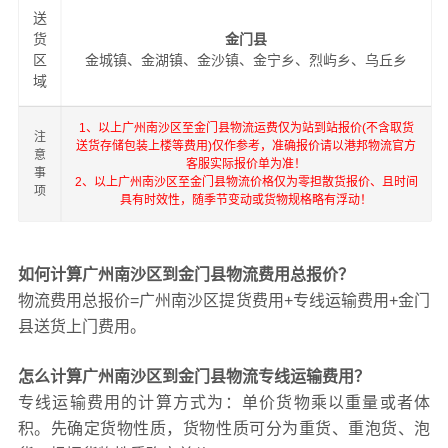
送
货
金门县
区
金城镇、金湖镇、金沙镇、金宁乡、烈屿乡、乌丘乡
域
1、以上广州南沙区至金门县物流运费仅为站到站报价(不含取货
注
送货存储包装上楼等费用)仅作参考，准确报价请以港邦物流官方
意
客服实际报价单为准！
事
2、以上广州南沙区至金门县物流价格仅为零担散货报价、且时间
项
具有时效性，随季节变动或货物规格略有浮动！
如何计算广州南沙区到金门县物流费用总报价？
物流费用总报价=广州南沙区提货费用+专线运输费用+金门
县送货上门费用。
怎么计算广州南沙区到金门县物流专线运输费用？
专线运输费用的计算方式为：单价货物乘以重量或者体
积。先确定货物性质，货物性质可分为重货、重泡货、泡