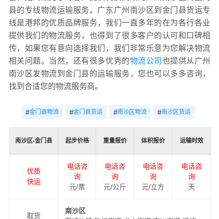
县的专线物流运输服务。广东广州南沙区到金门县货运专
线是港邦的优质品牌服务，我们一直多年的在为各行各业
提供我们的物流服务，也得到了很多客户的认可和口碑相
传，如果您有意向选择我们，我们非常乐意为您解决物流
相关问题。当然，还有很多优秀的
物流公司
也提供从广州
南沙区发物流到金门县的运输服务，您也可以多多咨询，
找到合适您的物流服务商。
#
#
#
#
金门县物流
金门县货运
南沙区物流
南沙区货运
南沙区-金门县
起步价格
重量报价
体积报价
运输时效
电话咨
电话咨
电话咨
电话咨
优质
询
询
询
询
快运
元/票
元/公斤
元/立方
天
南沙区
取货