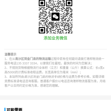
添加业务微信
温馨提示
1、在从
南沙区到金门县的物流运输
过程中若有任何疑问请拨打
港邦物流
统一
服务电话
135 3337 3334
，以便我们在最短，最快的时间为您解决；
2、不规则货物根据物流行业体积（立方）和重量（公斤）换算公式：长x宽x
高/5000的计费标准收取运费，长宽高单位为毫米（mm）；
3、本站所列由
南沙区到金门县的物流专线
价格与运费为参考价格，如需详细
资费标准请电话咨询客服。普通客户报价以电话咨询
港邦物流
客服为准，月结
客户以合同约定价格为准，感谢您的理解。
可能需要