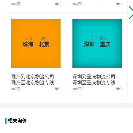
+
+
4百
0
4百
0
广东
北京
广东
重庆
→
→
珠海
北京
深圳
重庆
珠海到北京物流公司_
深圳到重庆物流公司_
珠海至北京物流专线
深圳至重庆物流专线
+
+
7百
0
8百
0
相关询价