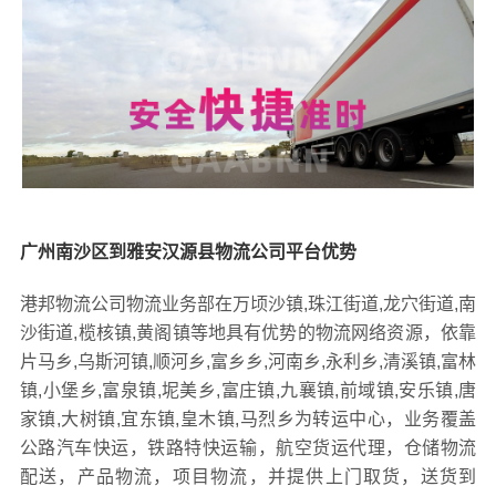
广州南沙区到雅安汉源县物流公司平台优势
港邦物流公司物流业务部在万顷沙镇,珠江街道,龙穴街道,南
沙街道,榄核镇,黄阁镇等地具有优势的物流网络资源，依靠
片马乡,乌斯河镇,顺河乡,富乡乡,河南乡,永利乡,清溪镇,富林
镇,小堡乡,富泉镇,坭美乡,富庄镇,九襄镇,前域镇,安乐镇,唐
家镇,大树镇,宜东镇,皇木镇,马烈乡为转运中心，业务覆盖
公路汽车快运，铁路特快运输，航空货运代理，仓储物流
配送，产品物流，项目物流，并提供上门取货，送货到