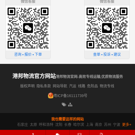
微信客服
微信客服
咨询 ▪ 报价 ▪ 下单
查单 ▪ 投诉 ▪ 建议
港邦物流官方网站
港邦物流官网-高效专线运输,优质物流服务
版权声明
隐私条款
网站导航
汽运
线路
危险品
物流专线
粤ICP备16111739号
我也需要这样的网站
石家庄
太原
呼和浩特
沈阳
长春
哈尔滨
上海
南京
苏州
宁波
更多+