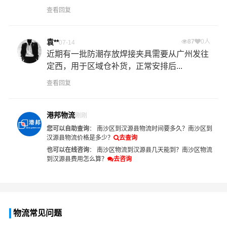
查看回复
袁**
87
0人
07-14
近期有一批防潮存放焊接夹具需要从广州发往
定西，用于区域仓补货，正常安排后...
查看回复
港邦物流
刚刚
您可以自助查询
：
南沙区到汉源县物流时间要多久？
南沙区到
汉源县物流价格是多少？
去查询
也可以在线咨询
：
南沙区物流到汉源县几天能到？
南沙区物流
到汉源县费用怎么算？
去咨询
物流常见问题