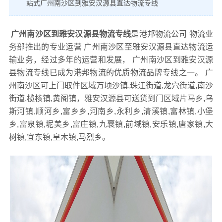
站式广州南沙区到雅安汉源县直达物流专线
广州南沙区到雅安汉源县物流专线
是港邦物流公司 物流业
务部推出的专业运营 广州南沙区至雅安汉源县直达物流运
输业务，经过多年的运营和发展， 广州南沙区到雅安汉源
县物流专线已成为港邦物流的优质物流品牌专线之一。 广
州南沙区可上门取件区域万顷沙镇,珠江街道,龙穴街道,南沙
街道,榄核镇,黄阁镇，雅安汉源县可送货到门区域片马乡,乌
斯河镇,顺河乡,富乡乡,河南乡,永利乡,清溪镇,富林镇,小堡
乡,富泉镇,坭美乡,富庄镇,九襄镇,前域镇,安乐镇,唐家镇,大
树镇,宜东镇,皇木镇,马烈乡。