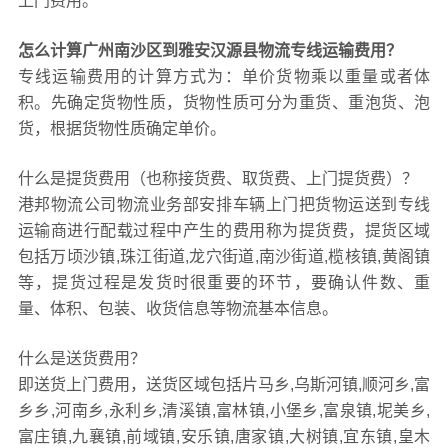
上门费用。
怎么计算广州南沙区到雅安汉源县物流专线运输费用？
专线运输费用的计算方式为：单价货物乘以重量或者体
积。先确定货物性质，货物性质可分为重货、重泡货、泡
货，根据货物性质确定单价。
什么是提货费用（也称接货费、取货费、上门提货费）？
港邦物流公司物流业务部安排车辆上门把货物运送到专线
运输商进行配载过程中产生的费用称为提货费，提货区域
包括万顷沙镇,珠江街道,龙穴街道,南沙街道,榄核镇,黄阁镇
等，提货过程是发货时很重要的环节，要确认件数、重
量、体积、包装、收货信息等物流基本信息。
什么是送货费用？
即送货上门费用，送货区域包括片马乡,乌斯河镇,顺河乡,富
乡乡,河南乡,永利乡,清溪镇,富林镇,小堡乡,富泉镇,坭美乡,
富庄镇,九襄镇,前域镇,安乐镇,唐家镇,大树镇,宜东镇,皇木