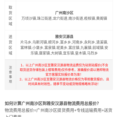
取
货
广州南沙区
区
万顷沙镇,珠江街道,龙穴街道,南沙街道,榄核镇,黄阁镇
域
送
雅安汉源县
货
片马乡,乌斯河镇,顺河乡,富乡乡,河南乡,永利乡,清溪镇,
区
富林镇,小堡乡,富泉镇,坭美乡,富庄镇,九襄镇,前域镇,安
域
乐镇,唐家镇,大树镇,宜东镇,皇木镇,马烈乡
1、以上广州南沙区至雅安汉源县物流运费仅为站到站报价(不含
注
取货送货存储包装上楼等费用)仅作参考，准确报价请以港邦物流
意
官方客服实际报价单为准！
事
2、以上广州南沙区至雅安汉源县物流价格仅为零担散货报价、且
项
时间具有时效性，随季节变动或货物规格略有浮动！
如何计算广州南沙区到雅安汉源县物流费用总报价？
物流费用总报价=广州南沙区提货费用+专线运输费用+送货