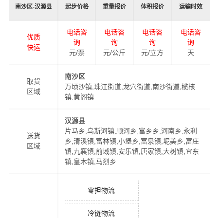
南沙区-汉源县
起步价格
重量报价
体积报价
运输时效
电话咨
电话咨
电话咨
电话咨
优质
询
询
询
询
快运
元/票
元/公斤
元/立方
天
南沙区
取货
万顷沙镇,珠江街道,龙穴街道,南沙街道,榄核
区域
镇,黄阁镇
汉源县
片马乡,乌斯河镇,顺河乡,富乡乡,河南乡,永利
送货
乡,清溪镇,富林镇,小堡乡,富泉镇,坭美乡,富庄
区域
镇,九襄镇,前域镇,安乐镇,唐家镇,大树镇,宜东
镇,皇木镇,马烈乡
零担物流
冷链物流