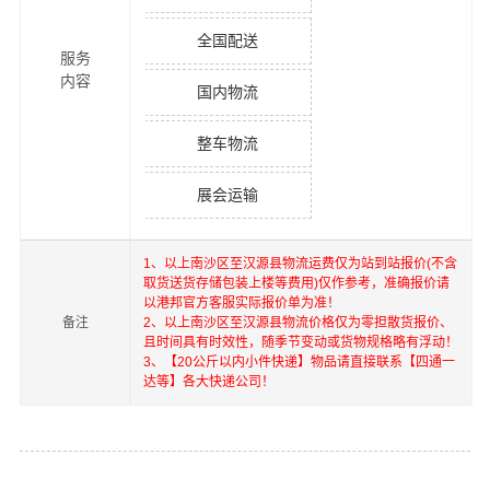
全国配送
服务
内容
国内物流
整车物流
展会运输
1、以上
南沙区
至
汉源县
物流运费仅为站到站报价(不含
取货送货存储包装上楼等费用)仅作参考，准确报价请
以港邦官方客服实际报价单为准！
备注
2、以上
南沙区
至
汉源县
物流价格仅为零担散货报价、
且时间具有时效性，随季节变动或货物规格略有浮动！
3、【20公斤以内小件快递】物品请直接联系【四通一
达等】各大快递公司！