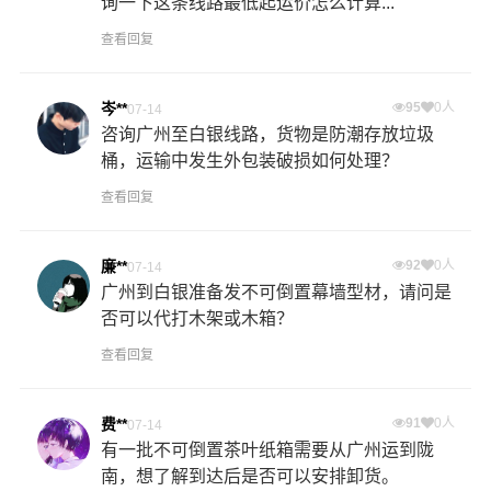
询一下这条线路最低起运价怎么计算...
查看回复
岑**
95
0人
07-14
咨询广州至白银线路，货物是防潮存放垃圾
桶，运输中发生外包装破损如何处理？
查看回复
廉**
92
0人
07-14
广州到白银准备发不可倒置幕墙型材，请问是
否可以代打木架或木箱？
查看回复
费**
91
0人
07-14
有一批不可倒置茶叶纸箱需要从广州运到陇
南，想了解到达后是否可以安排卸货。