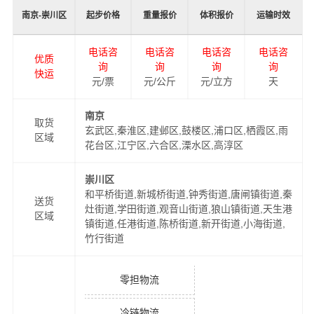
南京-崇川区
起步价格
重量报价
体积报价
运输时效
电话咨
电话咨
电话咨
电话咨
优质
询
询
询
询
快运
元/票
元/公斤
元/立方
天
南京
取货
玄武区,秦淮区,建邺区,鼓楼区,浦口区,栖霞区,雨
区域
花台区,江宁区,六合区,溧水区,高淳区
崇川区
和平桥街道,新城桥街道,钟秀街道,唐闸镇街道,秦
送货
灶街道,学田街道,观音山街道,狼山镇街道,天生港
区域
镇街道,任港街道,陈桥街道,新开街道,小海街道,
竹行街道
零担物流
冷链物流