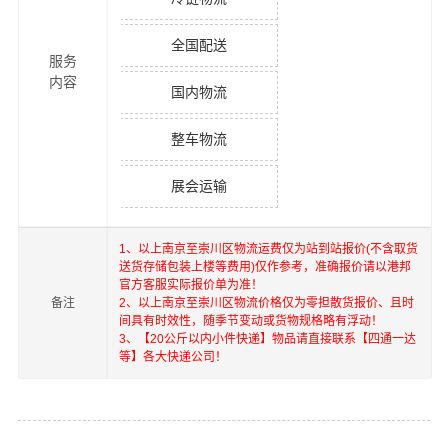
全国配送
服务
内容
国内物流
整车物流
展会运输
1、以上
南京
至
崇川区
物流运费仅为站到站报价(不含取货
送货存储包装上楼等费用)仅作参考，准确报价请以港邦
官方客服实际报价单为准！
备注
2、以上
南京
至
崇川区
物流价格仅为零担散货报价、且时
间具有时效性，随季节变动或货物规格略有浮动！
3、【20公斤以内小件快递】物品请直接联系【四通一达
等】各大快递公司！