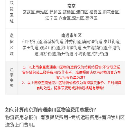
取
南京
货
玄武区,秦淮区,建邺区,鼓楼区,浦口区,栖霞区,雨花台区,
区
江宁区,六合区,溧水区,高淳区
域
送
南通崇川区
货
和平桥街道,新城桥街道,钟秀街道,唐闸镇街道,秦灶街道,
区
学田街道,观音山街道,狼山镇街道,天生港镇街道,任港街
域
道,陈桥街道,新开街道,小海街道,竹行街道
1、以上南京至南通崇川区物流运费仅为站到站报价(不含取货送
注
货存储包装上楼等费用)仅作参考，准确报价请以港邦物流官方客
意
服实际报价单为准！
事
2、以上南京至南通崇川区物流价格仅为零担散货报价、且时间具
项
有时效性，随季节变动或货物规格略有浮动！
如何计算南京到南通崇川区物流费用总报价？
物流费用总报价=南京提货费用+专线运输费用+南通崇川区
送货上门费用。