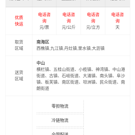
电话咨
电话咨
电话咨
电话咨
优质
询
询
询
询
快运
元/票
元/公斤
元/立方
天
取货
南海区
区域
西樵镇,九江镇,丹灶镇,里水镇,大沥镇
中山
横栏镇、五桂山街道、小榄镇、神湾镇、中山港
送货
街道、古镇、石岐街道、大涌镇、南头镇、阜沙
区域
镇、板芙镇、南区街道、坦洲镇、民众街道、南
朗街道
零担物流
冷链物流
全国配送