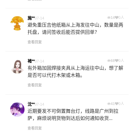
施**
14
0人
07-14
避免重压吉他纸箱从上海发往中山，数量是两
托盘，请问签收后能否提供回单？
查看回复
褚**
68
0人
07-14
有外箱加固焊接夹具从上海运往中山，想了解
是否可以代打木架或木箱。
查看回复
沈**
41
0人
07-14
近期要发不可倒置舞台灯，线路是广州到拉
萨，麻烦说明货物到达后如何通知收货...
查看回复