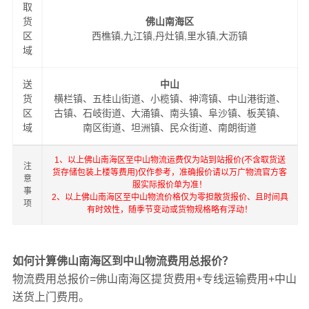
取
货
佛山南海区
区
西樵镇,九江镇,丹灶镇,里水镇,大沥镇
域
送
中山
货
横栏镇、五桂山街道、小榄镇、神湾镇、中山港街道、
区
古镇、石岐街道、大涌镇、南头镇、阜沙镇、板芙镇、
域
南区街道、坦洲镇、民众街道、南朗街道
1、以上佛山南海区至中山物流运费仅为站到站报价(不含取货送
注
货存储包装上楼等费用)仅作参考，准确报价请以万广物流官方客
意
服实际报价单为准！
事
2、以上佛山南海区至中山物流价格仅为零担散货报价、且时间具
项
有时效性，随季节变动或货物规格略有浮动！
如何计算佛山南海区到中山物流费用总报价？
物流费用总报价=佛山南海区提货费用+专线运输费用+中山
送货上门费用。