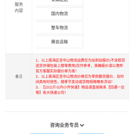
服务
内容
国内物流
整车物流
展会运输
1、以上
南海区
至
中山
物流运费仅为站到站报价(不含取货
送货存储包装上楼等费用)仅作参考，准确报价请以港邦
官方客服实际报价单为准！
备注
2、以上
南海区
至
中山
物流价格仅为零担散货报价、且时
间具有时效性，随季节变动或货物规格略有浮动！
3、【20公斤以内小件快递】物品请直接联系【四通一达
等】各大快递公司！
咨询业务专员