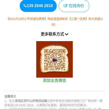
139 2646 2818
在线询价
【50公斤以内小件快递包裹等】物品请直接联系【三通一达等】各大快递公
司！
更多联系方式
添加业务微信
温馨提示
1、在从
南海区到中山的物流运输
过程中若有任何疑问请拨打
万广物流
统一服
务电话
139 2646 2818
，以便我们在最短，最快的时间为您解决；