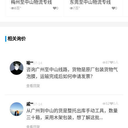
梅州至中山物流专线
东莞至中山物流专线
+
+
8百
0
7百
0
相关询价
喻**
87
0人
07-14
咨询广州至中山线路，货物是原厂包装货物气
泡膜，运输完成后如何申请发票？
查看回复
戚**
52
0人
07-14
从广州到中山的货是整托出库手动工具，数量
三十箱，采用木架包装，想了解这批...
查看回复