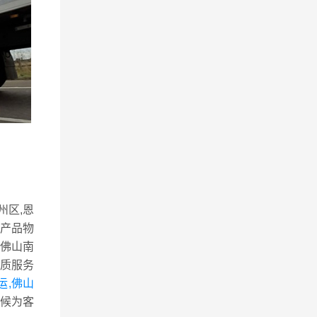
州区,恩
，产品物
佛山南
质服务
运,佛山
候为客