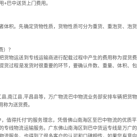
用+巴中送货上门费用。
者体积。先确定货物性质，货物性质可分为重货、重泡货、泡货
费）？
把货物运送到专线运输商进行配载过程中产生的费用称为提货费
等，提货过程是发货时很重要的环节，要确认件数、重量、体积、
江县,南江县,平昌县等，万广物流巴中物流业务部安排车辆把货
用称为送货费。
护，值得托付”的服务理念，凭借佛山南海区至巴中物流的优质
的专线物流运输服务。广东佛山南海区到巴中货运专线是万广的
物流服务，也得到了很多客户的认可和口碑相传，如果您有意向