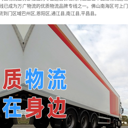
线已成为万广物流的优质物流品牌专线之一。佛山南海区可上门
货到门区域巴州区,恩阳区,通江县,南江县,平昌县。