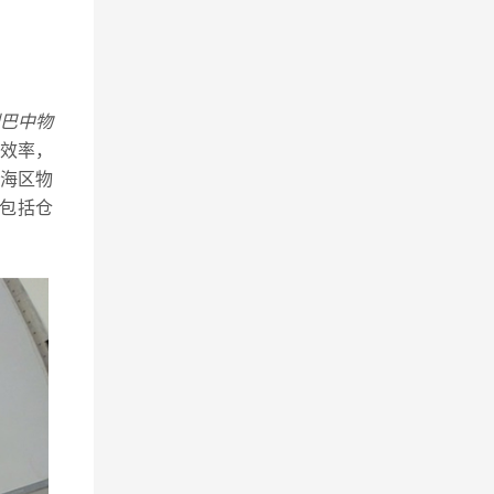
巴中物
效率，
海区物
包括仓