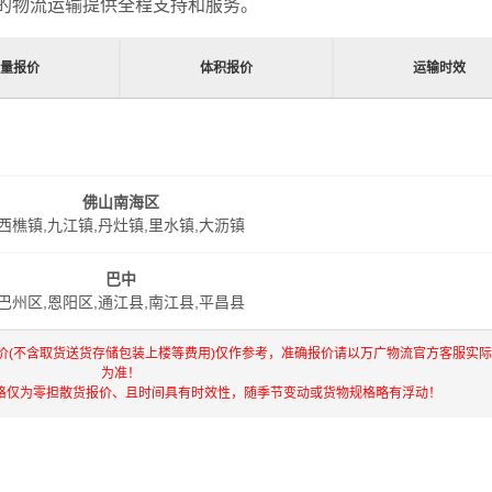
的物流运输提供全程支持和服务。
重量报价
体积报价
运输时效
佛山南海区
西樵镇,九江镇,丹灶镇,里水镇,大沥镇
巴中
巴州区,恩阳区,通江县,南江县,平昌县
价(不含取货送货存储包装上楼等费用)仅作参考，准确报价请以万广物流官方客服实
为准！
格仅为零担散货报价、且时间具有时效性，随季节变动或货物规格略有浮动！