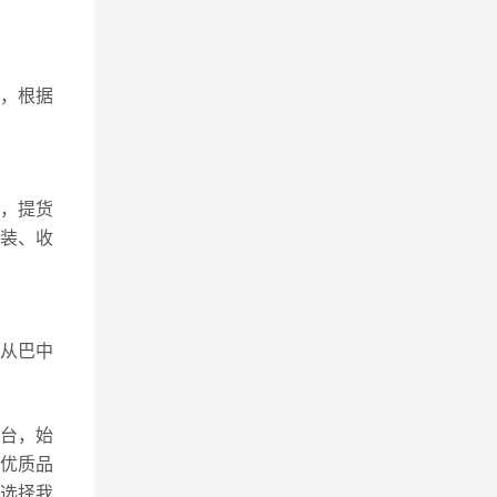
，根据
，提货
包装、收
物从巴中
平台，始
优质品
选择我