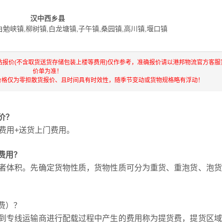
汉中西乡县
白勉峡镇,柳树镇,白龙塘镇,子午镇,桑园镇,高川镇,堰口镇
站报价(不含取货送货存储包装上楼等费用)仅作参考，准确报价请以港邦物流官方客服
价单为准！
价格仅为零担散货报价、且时间具有时效性，随季节变动或货物规格略有浮动！
价？
费用+送货上门费用。
费用？
者体积。先确定货物性质，货物性质可分为重货、重泡货、泡货
费）？
到专线运输商进行配载过程中产生的费用称为提货费，提货区域