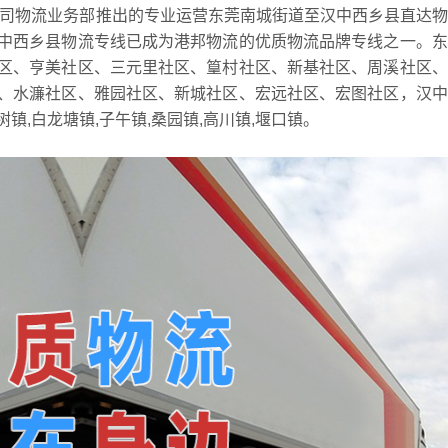
司物流业务部推出的专业运营东莞南城街道至汉中西乡县直达物
中西乡县物流专线已成为港邦物流的优质物流品牌专线之一。东
区、亨美社区、三元里社区、篁村社区、新基社区、周溪社区、
、水濂社区、雅园社区、新城社区、宏远社区、宏图社区，汉中
树镇,白龙塘镇,子午镇,桑园镇,高川镇,堰口镇。