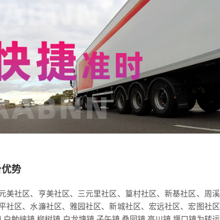
台优势
元美社区、亨美社区、三元里社区、篁村社区、新基社区、周溪
平社区、水濂社区、雅园社区、新城社区、宏远社区、宏图社区
白勉峡镇,柳树镇,白龙塘镇,子午镇,桑园镇,高川镇,堰口镇为转