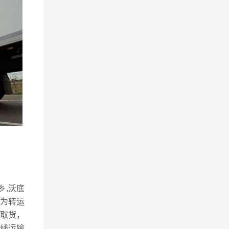
乡,沃底
镇为转运
取货，
线运输