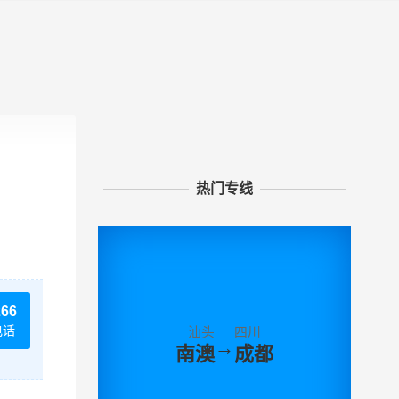
热门专线
266
电话
汕头
四川
→
南澳
成都