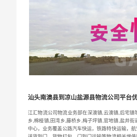
汕头南澳县到凉山盐源县物流公司平台
江汇物流公司物流业务部在深澳镇,云澳镇,后宅镇
乡,棉桠镇,田湾乡,藤桥乡,梅子坪镇,官地镇,盐井街
中心，业务覆盖公路汽车快运，铁路特快运输，航
送货到门，货物打包，门到门运输等物流相关增值