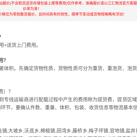
站报价(不含取货送货存储包装上楼等费用)仅作参考，准确报价请以江汇物流官方客
价单为准！
价格仅为零担散货报价、且时间具有时效性，随季节变动或货物规格略有浮动！
？
用+送货上门费用。
用？
者体积。先确定货物性质，货物性质可分为重货、重泡货、泡货
费）？
到专线运输商进行配载过程中产生的费用称为提货费，提货区域
要的环节，要确认件数、重量、体积、包装、收货信息等物流基本
,大坡乡,沃底乡,棉桠镇,田湾乡,藤桥乡,梅子坪镇,官地镇,盐井