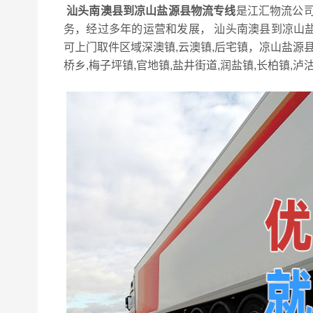
汕头南澳县到凉山盐源县物流专线
是江汇物流公司
务，经过多年的运营和发展， 汕头南澳县到凉山
可上门取件区域深澳镇,云澳镇,后宅镇，凉山盐源县可
桥乡,梅子坪镇,官地镇,盐井街道,润盐镇,长柏镇,泸