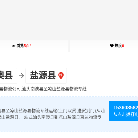
+
浏览
5百
热度
0
澳县
盐源县
县物流公司,汕头南澳县至凉山盐源县物流专线
15360858
县至凉山盐源县物流专线运输(上门取货 送货到门)从汕
点击拨打
凉山盐源县,一站式汕头南澳县到凉山盐源县直达物流专