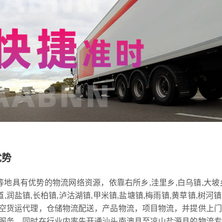
优势
等地具有优势的物流网络资源，依靠右所乡,洼里乡,白乌镇,大坡
道,润盐镇,长柏镇,泸沽湖镇,甲米镇,盐塘镇,梅雨镇,黄草镇,树河
空货运代理，仓储物流配送，产品物流，项目物流，并提供上门
服务，同时在行业内率先开通汕头南澳县至凉山盐源县的物流专