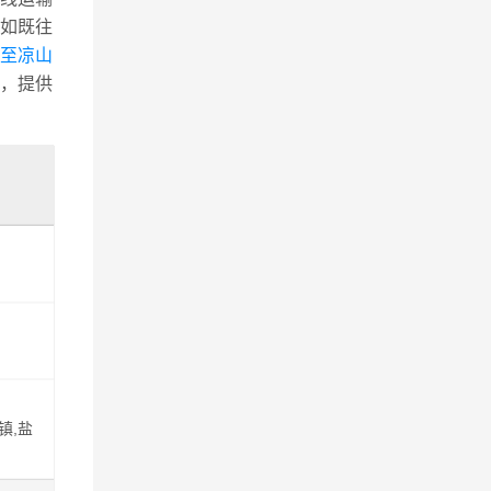
如既往
县至凉山
，提供
镇,盐