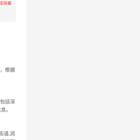
服实际报
，根据
包括深
信息。
街道,润