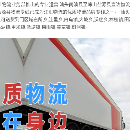
 物流业务部推出的专业运营 汕头南澳县至凉山盐源县直达物
盐源县物流专线已成为江汇物流的优质物流品牌专线之一。 汕
送货到门区域右所乡,洼里乡,白乌镇,大坡乡,沃底乡,棉桠镇,田
沽湖镇,甲米镇,盐塘镇,梅雨镇,黄草镇,树河镇。