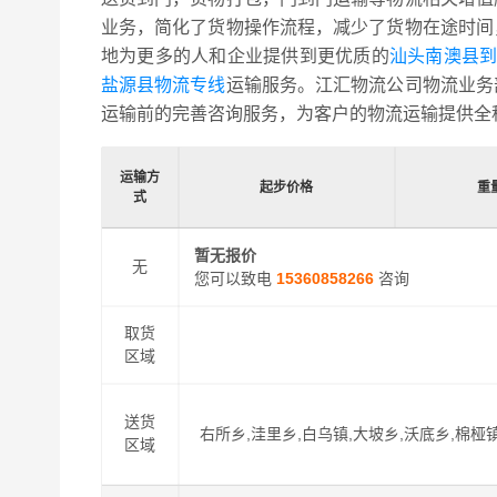
业务，简化了货物操作流程，减少了货物在途时间
地为更多的人和企业提供到更优质的
汕头南澳县到
盐源县物流专线
运输服务。江汇物流公司物流业务
运输前的完善咨询服务，为客户的物流运输提供全
运输方
起步价格
重
式
暂无报价
无
您可以致电
15360858266
咨询
取货
区域
送货
右所乡,洼里乡,白乌镇,大坡乡,沃底乡,棉桠
区域