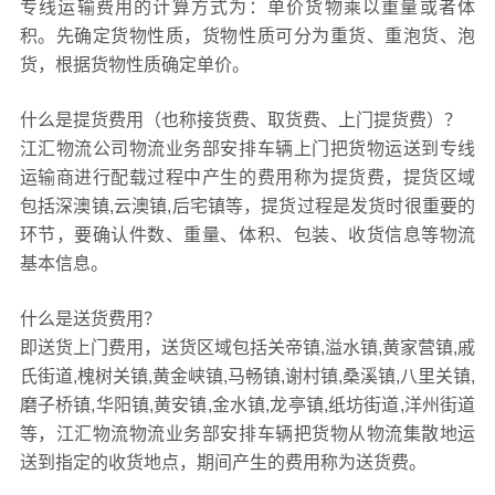
专线运输费用的计算方式为：单价货物乘以重量或者体
积。先确定货物性质，货物性质可分为重货、重泡货、泡
货，根据货物性质确定单价。
什么是提货费用（也称接货费、取货费、上门提货费）？
江汇物流公司物流业务部安排车辆上门把货物运送到专线
运输商进行配载过程中产生的费用称为提货费，提货区域
包括深澳镇,云澳镇,后宅镇等，提货过程是发货时很重要的
环节，要确认件数、重量、体积、包装、收货信息等物流
基本信息。
什么是送货费用？
即送货上门费用，送货区域包括关帝镇,溢水镇,黄家营镇,戚
氏街道,槐树关镇,黄金峡镇,马畅镇,谢村镇,桑溪镇,八里关镇,
磨子桥镇,华阳镇,黄安镇,金水镇,龙亭镇,纸坊街道,洋州街道
等，江汇物流物流业务部安排车辆把货物从物流集散地运
送到指定的收货地点，期间产生的费用称为送货费。