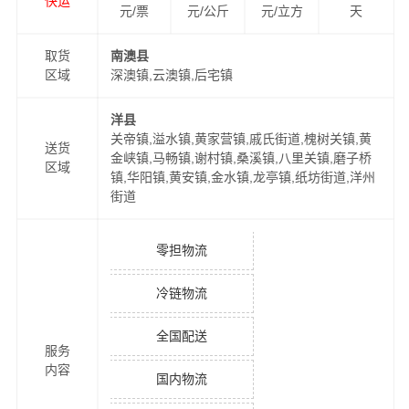
快运
元/票
元/公斤
元/立方
天
取货
南澳县
区域
深澳镇,云澳镇,后宅镇
洋县
关帝镇,溢水镇,黄家营镇,戚氏街道,槐树关镇,黄
送货
金峡镇,马畅镇,谢村镇,桑溪镇,八里关镇,磨子桥
区域
镇,华阳镇,黄安镇,金水镇,龙亭镇,纸坊街道,洋州
街道
零担物流
冷链物流
全国配送
服务
内容
国内物流