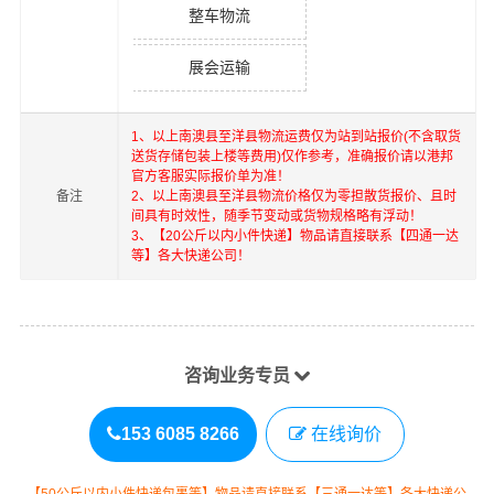
整车物流
展会运输
1、以上
南澳县
至
洋县
物流运费仅为站到站报价(不含取货
送货存储包装上楼等费用)仅作参考，准确报价请以港邦
官方客服实际报价单为准！
备注
2、以上
南澳县
至
洋县
物流价格仅为零担散货报价、且时
间具有时效性，随季节变动或货物规格略有浮动！
3、【20公斤以内小件快递】物品请直接联系【四通一达
等】各大快递公司！
咨询业务专员
153 6085 8266
在线询价
【50公斤以内小件快递包裹等】物品请直接联系【三通一达等】各大快递公