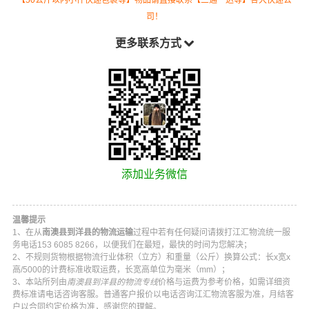
司！
更多联系方式
添加业务微信
温馨提示
1、在从
南澳县到洋县的物流运输
过程中若有任何疑问请拨打
江汇物流
统一服
务电话
153 6085 8266
，以便我们在最短，最快的时间为您解决；
2、不规则货物根据物流行业体积（立方）和重量（公斤）换算公式：长x宽x
高/5000的计费标准收取运费，长宽高单位为毫米（mm）；
3、本站所列由
南澳县到洋县的物流专线
价格与运费为参考价格，如需详细资
费标准请电话咨询客服。普通客户报价以电话咨询
江汇物流
客服为准，月结客
户以合同约定价格为准，感谢您的理解。