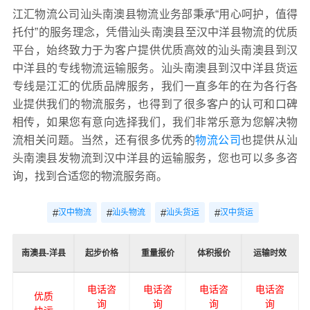
江汇物流公司汕头南澳县物流业务部秉承“用心呵护，值得
托付”的服务理念，凭借汕头南澳县至汉中洋县物流的优质
平台，始终致力于为客户提供优质高效的汕头南澳县到汉
中洋县的专线物流运输服务。汕头南澳县到汉中洋县货运
专线是江汇的优质品牌服务，我们一直多年的在为各行各
业提供我们的物流服务，也得到了很多客户的认可和口碑
相传，如果您有意向选择我们，我们非常乐意为您解决物
流相关问题。当然，还有很多优秀的
物流公司
也提供从汕
头南澳县发物流到汉中洋县的运输服务，您也可以多多咨
询，找到合适您的物流服务商。
#
#
#
#
汉中物流
汕头物流
汕头货运
汉中货运
南澳县-洋县
起步价格
重量报价
体积报价
运输时效
电话咨
电话咨
电话咨
电话咨
优质
询
询
询
询