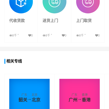
代收货款
送货上门
上门取货
+
+
+
8千
0
8千
0
8千
0
查看详细
查看详细
查看详细
相关专线
广东
北京
广东
香港
→
→
韶关
北京
广州
香港