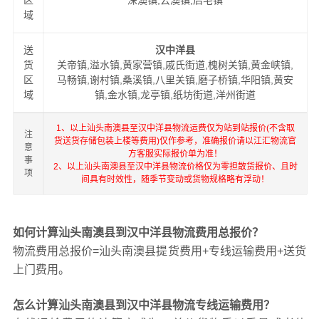
区
深澳镇,云澳镇,后宅镇
域
送
汉中洋县
货
关帝镇,溢水镇,黄家营镇,戚氏街道,槐树关镇,黄金峡镇,
区
马畅镇,谢村镇,桑溪镇,八里关镇,磨子桥镇,华阳镇,黄安
域
镇,金水镇,龙亭镇,纸坊街道,洋州街道
1、以上汕头南澳县至汉中洋县物流运费仅为站到站报价(不含取
注
货送货存储包装上楼等费用)仅作参考，准确报价请以江汇物流官
意
方客服实际报价单为准！
事
2、以上汕头南澳县至汉中洋县物流价格仅为零担散货报价、且时
项
间具有时效性，随季节变动或货物规格略有浮动！
如何计算汕头南澳县到汉中洋县物流费用总报价？
物流费用总报价=汕头南澳县提货费用+专线运输费用+送货
上门费用。
怎么计算汕头南澳县到汉中洋县物流专线运输费用？