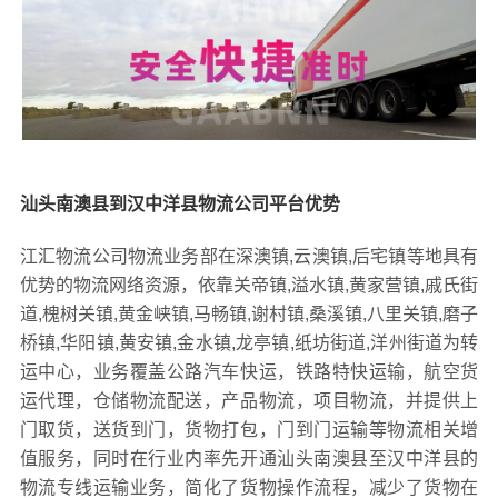
汕头南澳县到汉中洋县物流公司平台优势
江汇物流公司物流业务部在深澳镇,云澳镇,后宅镇等地具有
优势的物流网络资源，依靠关帝镇,溢水镇,黄家营镇,戚氏街
道,槐树关镇,黄金峡镇,马畅镇,谢村镇,桑溪镇,八里关镇,磨子
桥镇,华阳镇,黄安镇,金水镇,龙亭镇,纸坊街道,洋州街道为转
运中心，业务覆盖公路汽车快运，铁路特快运输，航空货
运代理，仓储物流配送，产品物流，项目物流，并提供上
门取货，送货到门，货物打包，门到门运输等物流相关增
值服务，同时在行业内率先开通汕头南澳县至汉中洋县的
物流专线运输业务，简化了货物操作流程，减少了货物在