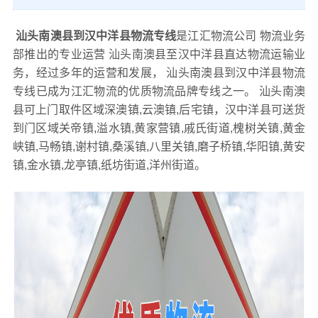
汕头南澳县到汉中洋县物流专线
是江汇物流公司 物流业务
部推出的专业运营 汕头南澳县至汉中洋县直达物流运输业
务，经过多年的运营和发展， 汕头南澳县到汉中洋县物流
专线已成为江汇物流的优质物流品牌专线之一。 汕头南澳
县可上门取件区域深澳镇,云澳镇,后宅镇，汉中洋县可送货
到门区域关帝镇,溢水镇,黄家营镇,戚氏街道,槐树关镇,黄金
峡镇,马畅镇,谢村镇,桑溪镇,八里关镇,磨子桥镇,华阳镇,黄安
镇,金水镇,龙亭镇,纸坊街道,洋州街道。