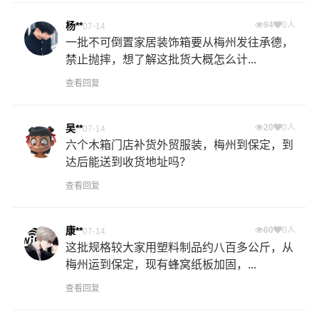
杨**
94
0人
07-14
一批不可倒置家居装饰箱要从梅州发往承德，
禁止抛摔，想了解这批货大概怎么计...
查看回复
吴**
20
0人
07-14
六个木箱门店补货外贸服装，梅州到保定，到
达后能送到收货地址吗？
查看回复
康**
60
0人
07-14
这批规格较大家用塑料制品约八百多公斤，从
梅州运到保定，现有蜂窝纸板加固，...
查看回复