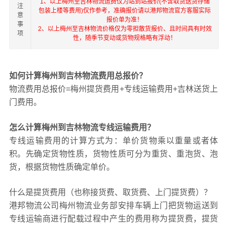
1、以上梅州至吉林物流运费仅为站到站报价(不含取货送货存储
注
包装上楼等费用)仅作参考，准确报价请以港邦物流官方客服实际
意
报价单为准！
事
2、以上梅州至吉林物流价格仅为零担散货报价、且时间具有时效
项
性，随季节变动或货物规格略有浮动！
如何计算梅州到吉林物流费用总报价？
物流费用总报价=梅州提货费用+专线运输费用+吉林送货上
门费用。
怎么计算梅州到吉林物流专线运输费用？
专线运输费用的计算方式为：单价货物乘以重量或者体
积。先确定货物性质，货物性质可分为重货、重泡货、泡
货，根据货物性质确定单价。
什么是提货费用（也称接货费、取货费、上门提货费）？
港邦物流公司梅州物流业务部安排车辆上门把货物运送到
专线运输商进行配载过程中产生的费用称为提货费，提货