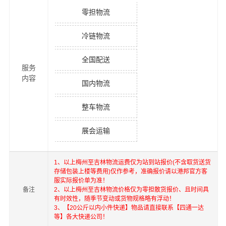
零担物流
冷链物流
全国配送
服务
内容
国内物流
整车物流
展会运输
1、以上
梅州
至
吉林
物流运费仅为站到站报价(不含取货送货
存储包装上楼等费用)仅作参考，准确报价请以港邦官方客
服实际报价单为准！
备注
2、以上
梅州
至
吉林
物流价格仅为零担散货报价、且时间具
有时效性，随季节变动或货物规格略有浮动！
3、【20公斤以内小件快递】物品请直接联系【四通一达
等】各大快递公司！