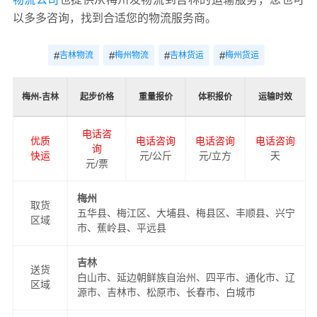
以多多咨询，找到合适您的物流服务商。
#
#
#
#
吉林物流
梅州物流
吉林货运
梅州货运
梅州-吉林
起步价格
重量报价
体积报价
运输时效
电话咨
优质
电话咨询
电话咨询
电话咨询
询
快运
元/公斤
元/立方
天
元/票
梅州
取货
五华县、梅江区、大埔县、梅县区、丰顺县、兴宁
区域
市、蕉岭县、平远县
吉林
送货
白山市、延边朝鲜族自治州、四平市、通化市、辽
区域
源市、吉林市、松原市、长春市、白城市