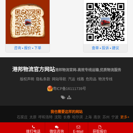
咨询 ▪ 报价 ▪ 下单
查单 ▪ 投诉 ▪ 建议
港邦物流官方网站
港邦物流官网-高效专线运输,优质物流服务
版权声明
隐私条款
网站导航
汽运
线路
危险品
物流专线
粤ICP备16111739号
我也需要这样的网站
石家庄
太原
呼和浩特
沈阳
长春
哈尔滨
上海
南京
苏州
宁波
更多+
拨打电话
微信咨询
E-Mail
获取报价