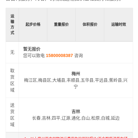
运
输
起步价格
重量报价
体积报价
运输时效
方
式
暂无报价
无
您可以致电
15800008387
咨询
取
梅州
货
梅江区,梅县区,大埔县,丰顺县,五华县,平远县,蕉岭县,兴
区
宁
域
送
货
吉林
区
长春,吉林,四平,辽源,通化,白山,松原,白城,延边
域