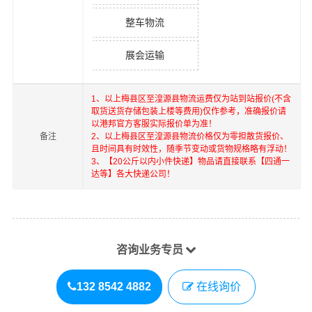
整车物流
展会运输
1、以上
梅县区
至
湟源县
物流运费仅为站到站报价(不含
取货送货存储包装上楼等费用)仅作参考，准确报价请
以港邦官方客服实际报价单为准！
备注
2、以上
梅县区
至
湟源县
物流价格仅为零担散货报价、
且时间具有时效性，随季节变动或货物规格略有浮动！
3、【20公斤以内小件快递】物品请直接联系【四通一
达等】各大快递公司！
咨询业务专员
132 8542 4882
在线询价