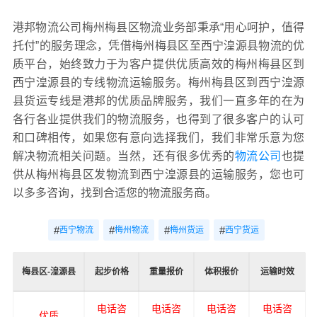
港邦物流公司梅州梅县区物流业务部秉承“用心呵护，值得
托付”的服务理念，凭借梅州梅县区至西宁湟源县物流的优
质平台，始终致力于为客户提供优质高效的梅州梅县区到
西宁湟源县的专线物流运输服务。梅州梅县区到西宁湟源
县货运专线是港邦的优质品牌服务，我们一直多年的在为
各行各业提供我们的物流服务，也得到了很多客户的认可
和口碑相传，如果您有意向选择我们，我们非常乐意为您
解决物流相关问题。当然，还有很多优秀的
物流公司
也提
供从梅州梅县区发物流到西宁湟源县的运输服务，您也可
以多多咨询，找到合适您的物流服务商。
#
#
#
#
西宁物流
梅州物流
梅州货运
西宁货运
梅县区-湟源县
起步价格
重量报价
体积报价
运输时效
电话咨
电话咨
电话咨
电话咨
优质