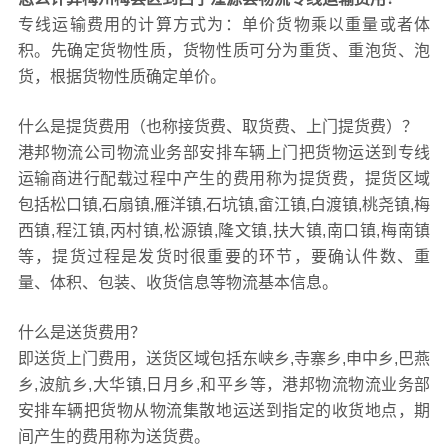
专线运输费用的计算方式为：单价货物乘以重量或者体
积。先确定货物性质，货物性质可分为重货、重泡货、泡
货，根据货物性质确定单价。
什么是提货费用（也称接货费、取货费、上门提货费）？
港邦物流公司物流业务部安排车辆上门把货物运送到专线
运输商进行配载过程中产生的费用称为提货费，提货区域
包括松口镇,石扇镇,雁洋镇,石坑镇,畲江镇,白渡镇,桃尧镇,梅
西镇,程江镇,丙村镇,松源镇,隆文镇,扶大镇,南口镇,梅南镇
等，提货过程是发货时很重要的环节，要确认件数、重
量、体积、包装、收货信息等物流基本信息。
什么是送货费用？
即送货上门费用，送货区域包括东峡乡,寺寨乡,申中乡,巴燕
乡,波航乡,大华镇,日月乡,和平乡等，港邦物流物流业务部
安排车辆把货物从物流集散地运送到指定的收货地点，期
间产生的费用称为送货费。