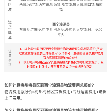
区
西镇,程江镇,丙村镇,松源镇,隆文镇,扶大镇,南口镇,梅南
域
镇
送
西宁湟源县
货
东峡乡,寺寨乡,申中乡,巴燕乡,波航乡,大华镇,日月乡,和
区
平乡
域
1、以上梅州梅县区至西宁湟源县物流运费仅为站到站报价(不含
注
取货送货存储包装上楼等费用)仅作参考，准确报价请以港邦物流
意
官方客服实际报价单为准！
事
2、以上梅州梅县区至西宁湟源县物流价格仅为零担散货报价、且
项
时间具有时效性，随季节变动或货物规格略有浮动！
如何计算梅州梅县区到西宁湟源县物流费用总报价？
物流费用总报价=梅州梅县区提货费用+专线运输费用+送货
上门费用。
怎么计算梅州梅县区到西宁湟源县物流专线运输费用？