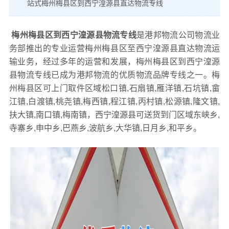
站式梅州梅县区到西宁湟源县直达物流专线
梅州梅县区到西宁湟源县物流专线
是港邦物流公司物流业
务部推出的专业运营梅州梅县区至西宁湟源县直达物流运
输业务，经过多年的运营和发展，梅州梅县区到西宁湟源
县物流专线已成为港邦物流的优质物流品牌专线之一。梅
州梅县区可上门取件区域松口镇,石扇镇,雁洋镇,石坑镇,畲
江镇,白渡镇,桃尧镇,梅西镇,程江镇,丙村镇,松源镇,隆文镇,
扶大镇,南口镇,梅南镇，西宁湟源县可送货到门区域东峡乡,
寺寨乡,申中乡,巴燕乡,波航乡,大华镇,日月乡,和平乡。