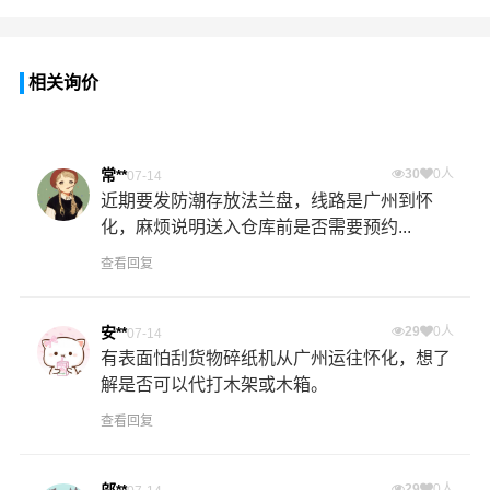
相关询价
常**
30
0人
07-14
近期要发防潮存放法兰盘，线路是广州到怀
化，麻烦说明送入仓库前是否需要预约...
查看回复
安**
29
0人
07-14
有表面怕刮货物碎纸机从广州运往怀化，想了
解是否可以代打木架或木箱。
查看回复
邬**
29
0人