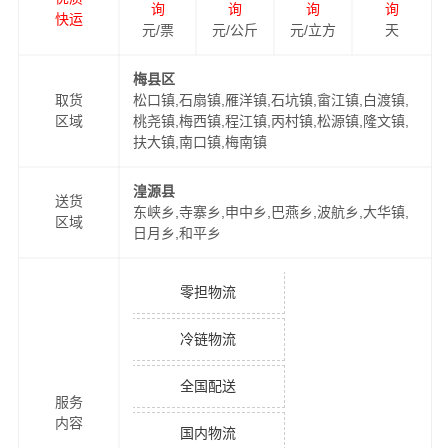
询
询
询
询
快运
元/票
元/公斤
元/立方
天
梅县区
取货
松口镇,石扇镇,雁洋镇,石坑镇,畲江镇,白渡镇,
区域
桃尧镇,梅西镇,程江镇,丙村镇,松源镇,隆文镇,
扶大镇,南口镇,梅南镇
湟源县
送货
东峡乡,寺寨乡,申中乡,巴燕乡,波航乡,大华镇,
区域
日月乡,和平乡
零担物流
冷链物流
全国配送
服务
内容
国内物流