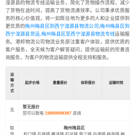
湟源县的物流专线运输业务，简化了货物操作流程，减少
了货物在途时间，提高了货物流通效率。公司秉承优质服
务的核心价值观，将一如既往地为更多的人和企业提供到
更优质的
梅州梅县区到西宁湟源县物流公司,梅州梅县区到
西宁湟源县货运,梅州梅县区至西宁湟源县物流专线
运输服
务。港邦物流公司物流业务部注重客户体验，提供优质的
客户服务，全天候为客户解答疑问，提供运输前的完善咨
询服务，为客户的物流运输提供全程支持和服务。
运
输
起步价格
重量报价
体积报价
运输时效
方
式
暂无报价
无
您可以致电
15800008387
咨询
取
梅州梅县区
货
松口镇,石扇镇,雁洋镇,石坑镇,畲江镇,白渡镇,桃尧镇,梅