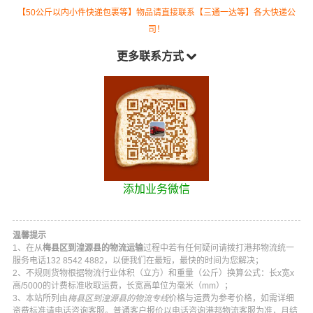
【50公斤以内小件快递包裹等】物品请直接联系【三通一达等】各大快递公
司！
更多联系方式
添加业务微信
温馨提示
1、在从
梅县区到湟源县的物流运输
过程中若有任何疑问请拨打
港邦物流
统一
服务电话
132 8542 4882
，以便我们在最短，最快的时间为您解决；
2、不规则货物根据物流行业体积（立方）和重量（公斤）换算公式：长x宽x
高/5000的计费标准收取运费，长宽高单位为毫米（mm）；
3、本站所列由
梅县区到湟源县的物流专线
价格与运费为参考价格，如需详细
资费标准请电话咨询客服。普通客户报价以电话咨询
港邦物流
客服为准，月结