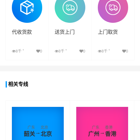
代收货款
送货上门
上门取货
+
+
+
8千
0
8千
0
8千
0
查看详细
查看详细
查看详细
相关专线
广东
北京
广东
香港
→
→
韶关
北京
广州
香港