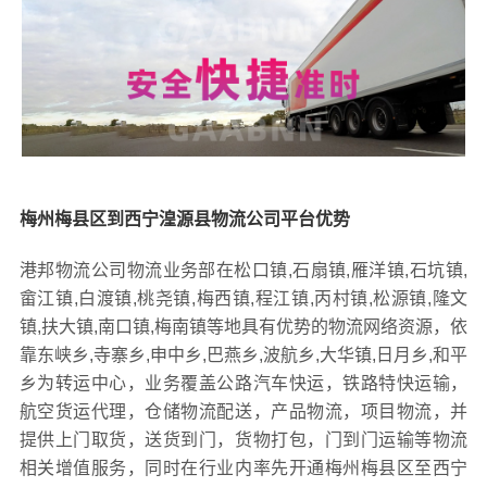
梅州梅县区到西宁湟源县物流公司平台优势
港邦物流公司物流业务部在松口镇,石扇镇,雁洋镇,石坑镇,
畲江镇,白渡镇,桃尧镇,梅西镇,程江镇,丙村镇,松源镇,隆文
镇,扶大镇,南口镇,梅南镇等地具有优势的物流网络资源，依
靠东峡乡,寺寨乡,申中乡,巴燕乡,波航乡,大华镇,日月乡,和平
乡为转运中心，业务覆盖公路汽车快运，铁路特快运输，
航空货运代理，仓储物流配送，产品物流，项目物流，并
提供上门取货，送货到门，货物打包，门到门运输等物流
相关增值服务，同时在行业内率先开通梅州梅县区至西宁