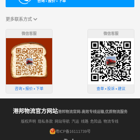
咨询 ▪ 报价 ▪ 下单
更多联系方式
微信客服
微信客服
咨询 ▪ 报价 ▪ 下单
查单 ▪ 投诉 ▪ 建议
港邦物流官方网站
港邦物流官网-高效专线运输,优质物流服务
版权声明
隐私条款
网站导航
汽运
线路
危险品
物流专线
粤ICP备16111739号