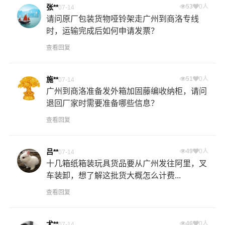
张**
53
0人
07-14
请问原厂包装货物哑铃架走广州到商洛专线
时，运输完成后如何申请发票？
查看回复
施**
51
0人
07-14
广州到商洛准备发外箱加固藤编收纳柜，请问
退回厂家时需要准备哪些信息？
查看回复
吕**
49
0人
07-14
十几箱纸箱装玩具货品要从广州发往阿里，叉
车装卸，想了解这批货大概怎么计费...
查看回复
尤**
46
0人
07-14