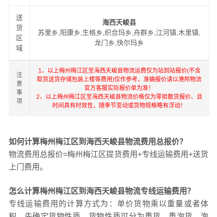
送
海西天峻县
货
苏里乡,阳康乡,生格乡,织合玛乡,舟群乡,江河镇,木里镇,
区
龙门乡,快尔玛乡
域
1、以上梅州梅江区至海西天峻县物流运费仅为站到站报价(不含
注
取货送货存储包装上楼等费用)仅作参考，准确报价请以港邦物流
意
官方客服实际报价单为准！
事
2、以上梅州梅江区至海西天峻县物流价格仅为零担散货报价、且
项
时间具有时效性，随季节变动或货物规格略有浮动！
如何计算梅州梅江区到海西天峻县物流费用总报价？
物流费用总报价=梅州梅江区提货费用+专线运输费用+送货
上门费用。
怎么计算梅州梅江区到海西天峻县物流专线运输费用？
专线运输费用的计算方式为：单价货物乘以重量或者体
积。先确定货物性质，货物性质可分为重货、重泡货、泡