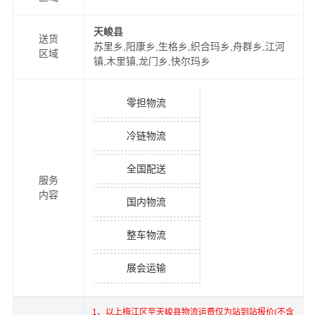
天峻县
送货
苏里乡,阳康乡,生格乡,织合玛乡,舟群乡,江河
区域
镇,木里镇,龙门乡,快尔玛乡
零担物流
冷链物流
全国配送
服务
内容
国内物流
整车物流
展会运输
1、以上
梅江区
至
天峻县
物流运费仅为站到站报价(不含