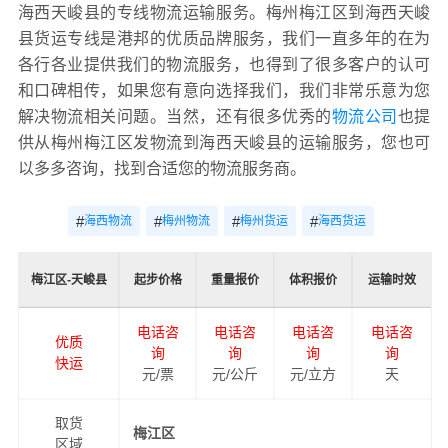
海西天峻县的专线物流运输服务。梅州梅江区到海西天峻
县货运专线是港邦的优质品牌服务，我们一直多年的在为
各行各业提供我们的物流服务，也得到了很多客户的认可
和口碑相传，如果您有意向选择我们，我们非常乐意为您
解决物流相关问题。当然，还有很多优秀的
物流公司
也提
供从梅州梅江区发物流到海西天峻县的运输服务，您也可
以多多咨询，找到合适您的物流服务商。
#
#
#
#
海西物流
梅州物流
梅州货运
海西货运
梅江区-天峻县
起步价格
重量报价
体积报价
运输时效
电话咨
电话咨
电话咨
电话咨
优质
询
询
询
询
快运
元/票
元/公斤
元/立方
天
取货
梅江区
区域