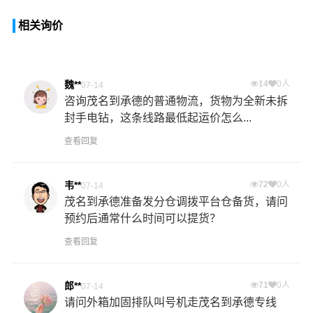
相关询价
魏**
14
0人
07-14
咨询茂名到承德的普通物流，货物为全新未拆
封手电钻，这条线路最低起运价怎么...
查看回复
韦**
72
0人
07-14
茂名到承德准备发分仓调拨平台仓备货，请问
预约后通常什么时间可以提货？
查看回复
郎**
71
0人
07-14
请问外箱加固排队叫号机走茂名到承德专线