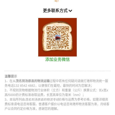
司！
更多联系方式
添加业务微信
温馨提示
1、在从
茂名到汤原县的物流运输
过程中若有任何疑问请拨打
港邦物流
统一服
务电话
132 8542 4882
，以便我们在最短，最快的时间为您解决；
2、不规则货物根据物流行业体积（立方）和重量（公斤）换算公式：长x宽x
高/5000的计费标准收取运费，长宽高单位为毫米（mm）；
3、本站所列由
茂名到汤原县的物流专线
价格与运费为参考价格，如需详细资
费标准请电话咨询客服。普通客户报价以电话咨询
港邦物流
客服为准，月结客
户以合同约定价格为准，感谢您的理解。