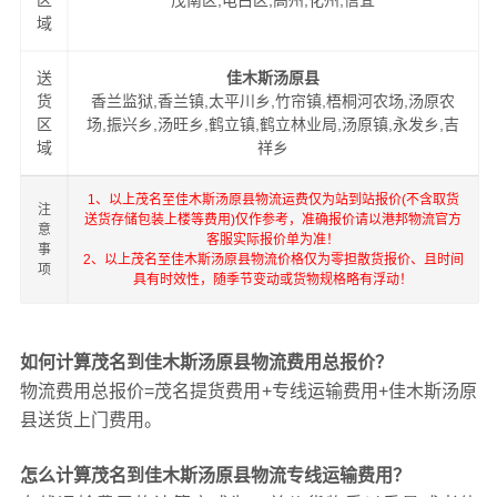
区
茂南区,电白区,高州,化州,信宜
域
送
佳木斯汤原县
货
香兰监狱,香兰镇,太平川乡,竹帘镇,梧桐河农场,汤原农
区
场,振兴乡,汤旺乡,鹤立镇,鹤立林业局,汤原镇,永发乡,吉
域
祥乡
1、以上茂名至佳木斯汤原县物流运费仅为站到站报价(不含取货
注
送货存储包装上楼等费用)仅作参考，准确报价请以港邦物流官方
意
客服实际报价单为准！
事
2、以上茂名至佳木斯汤原县物流价格仅为零担散货报价、且时间
项
具有时效性，随季节变动或货物规格略有浮动！
如何计算茂名到佳木斯汤原县物流费用总报价？
物流费用总报价=茂名提货费用+专线运输费用+佳木斯汤原
县送货上门费用。
怎么计算茂名到佳木斯汤原县物流专线运输费用？