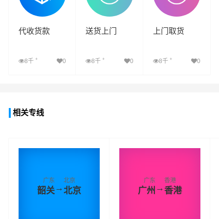
代收货款
送货上门
上门取货
+
+
+
8千
0
8千
0
8千
0
查看详细
查看详细
查看详细
相关专线
广东
北京
广东
香港
→
→
韶关
北京
广州
香港