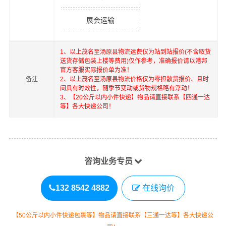
展会运输
1、以上
茂名
至
汤原县
物流运费仅为站到站报价(不含取货
送货存储包装上楼等费用)仅作参考，准确报价请以港邦
官方客服实际报价单为准！
备注
2、以上
茂名
至
汤原县
物流价格仅为零担散货报价、且时
间具有时效性，随季节变动或货物规格略有浮动！
3、【20公斤以内小件快递】物品请直接联系【四通一达
等】各大快递公司！
咨询业务专员
132 8542 4882
在线询价
【50公斤以内小件快递包裹等】物品请直接联系【三通一达等】各大快递公