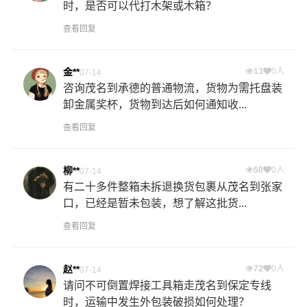
时，是否可以代打木架或木箱？
查看回复
金**
13
0人
07-14
咨询茂名到承德的普通物流，货物为需托盘装
卸金属奖杯，货物到达后如何通知收...
查看回复
柳**
50
0人
07-14
有二十多件整箱未拆退换货包裹从茂名到张家
口，已经是暂未包装，想了解这批货...
查看回复
赵**
72
0人
07-14
请问不可倒置焊接工具箱走茂名到保定专线
时，运输中发生外包装破损如何处理？