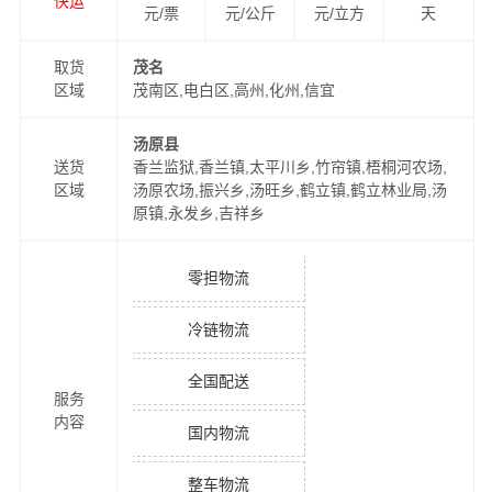
快运
元/票
元/公斤
元/立方
天
取货
茂名
区域
茂南区,电白区,高州,化州,信宜
汤原县
送货
香兰监狱,香兰镇,太平川乡,竹帘镇,梧桐河农场,
区域
汤原农场,振兴乡,汤旺乡,鹤立镇,鹤立林业局,汤
原镇,永发乡,吉祥乡
零担物流
冷链物流
全国配送
服务
内容
国内物流
整车物流