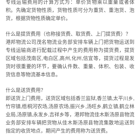
专线运输费用的计算方式为：单价货物乘以重量或者体
积。先确定货物性质，货物性质可分为重货、重泡货、泡
货，根据货物性质确定单价。
什么是提货费用（也称接货费、取货费、上门提货费）？
港邦物流公司茂名物流业务部安排车辆上门把货物运送到
专线运输商进行配载过程中产生的费用称为提货费，提货
区域包括茂南区,电白区,高州,化州,信宜等，提货过程是发
货时很重要的环节，要确认件数、重量、体积、包装、收
货信息等物流基本信息。
什么是送货费用？
即送货上门费用，送货区域包括香兰监狱,香兰镇,太平川乡,
竹帘镇,梧桐河农场,汤原农场,振兴乡,汤旺乡,鹤立镇,鹤立林
业局,汤原镇,永发乡,吉祥乡等，港邦物流佳木斯汤原县物流
业务部安排车辆把货物从佳木斯汤原县物流集散地运送到
指定的收货地点，期间产生的费用称为送货费。