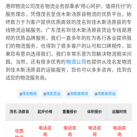
港邦物流公司茂名物流业务部秉承“用心呵护，值得托付”的
服务理念，凭借茂名至佳木斯汤原县物流的优质平台，始
终致力于为客户提供优质高效的茂名到佳木斯汤原县的专
线物流运输服务。广东茂名到佳木斯汤原县货运专线是港
邦的优质品牌服务，我们一直多年的在为各行各业提供我
们的物流服务，也得到了很多客户的认可和口碑相传，如
果您有意向选择我们，我们非常乐意为您解决物流相关问
题。当然，还有很多优秀的
物流公司
也提供从茂名发物流
到佳木斯汤原县的运输服务，您也可以多多咨询，找到合
适您的物流服务商。
#
#
#
#
茂名物流
茂名货运
汤原县物流
汤原县货运
茂名-汤原县
起步价格
重量报价
体积报价
运输时效
电话咨
电话咨
电话咨
电话咨
优质
询
询
询
询