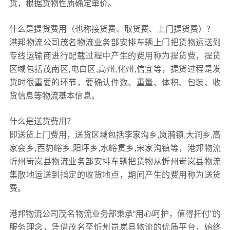
货，根据货物性质确定单价。
什么是提货费用（也称接货费、取货费、上门提货费）？
港邦物流公司茂名物流业务部安排车辆上门把货物运送到
专线运输商进行配载过程中产生的费用称为提货费，提货
区域包括茂南区,电白区,高州,化州,信宜等，提货过程是发
货时很重要的环节，要确认件数、重量、体积、包装、收
货信息等物流基本信息。
什么是送货费用？
即送货上门费用，送货区域包括李家沟乡,岚漪镇,大涧乡,高
家会乡,西豹峪乡,阳坪乡,水峪贯乡,宋家沟镇等，港邦物流
忻州岢岚县物流业务部安排车辆把货物从忻州岢岚县物流
集散地运送到指定的收货地点，期间产生的费用称为送货
费。
港邦物流公司茂名物流业务部秉承“用心呵护，值得托付”的
服务理念，凭借茂名至忻州岢岚县物流的优质平台，始终