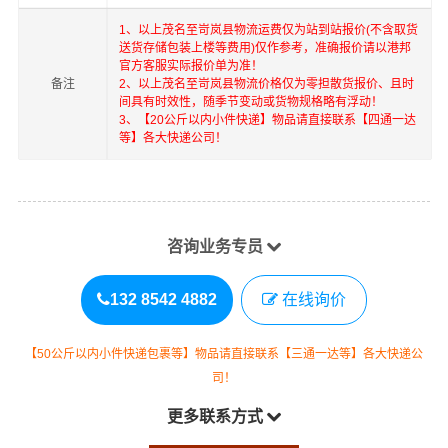
1、以上
茂名
至
岢岚县
物流运费仅为站到站报价(不含取货
送货存储包装上楼等费用)仅作参考，准确报价请以港邦
官方客服实际报价单为准！
备注
2、以上
茂名
至
岢岚县
物流价格仅为零担散货报价、且时
间具有时效性，随季节变动或货物规格略有浮动！
3、【20公斤以内小件快递】物品请直接联系【四通一达
等】各大快递公司！
咨询业务专员
132 8542 4882
在线询价
【50公斤以内小件快递包裹等】物品请直接联系【三通一达等】各大快递公
司！
更多联系方式