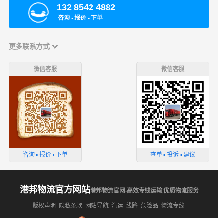
132 8542 4882
咨询 ▪ 报价 ▪ 下单
更多联系方式
微信客服
微信客服
咨询 ▪ 报价 ▪ 下单
查单 ▪ 投诉 ▪ 建议
港邦物流官方网站
港邦物流官网-高效专线运输,优质物流服务
版权声明
隐私条款
网站导航
汽运
线路
危险品
物流专线