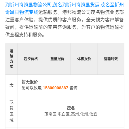
到忻州岢岚县物流公司,茂名到忻州岢岚县货运,茂名至忻州
岢岚县物流专线
运输服务。港邦物流公司茂名物流业务部
注重客户体验，提供优质的客户服务，全天候为客户解答
疑问，提供运输前的完善咨询服务，为客户的物流运输提
供全程支持和服务。
运
输
起步价格
重量报价
体积报价
运输时效
方
式
暂无报价
无
您可以致电
15800008387
咨询
取
货
茂名
区
茂南区,电白区,高州,化州,信宜
域