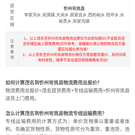
送
忻州岢岚县
货
李家沟乡,岚漪镇,大涧乡,高家会乡,西豹峪乡,阳坪乡,水
区
峪贯乡,宋家沟镇
域
1、以上茂名至忻州岢岚县物流运费仅为站到站报价(不含取货送
注
货存储包装上楼等费用)仅作参考，准确报价请以港邦物流官方客
意
服实际报价单为准！
事
2、以上茂名至忻州岢岚县物流价格仅为零担散货报价、且时间具
项
有时效性，随季节变动或货物规格略有浮动！
如何计算茂名到忻州岢岚县物流费用总报价？
物流费用总报价=茂名提货费用+专线运输费用+忻州岢岚县
送货上门费用。
怎么计算茂名到忻州岢岚县物流专线运输费用？
专线运输费用的计算方式为：单价货物乘以重量或者体
积。先确定货物性质，货物性质可分为重货、重泡货、泡