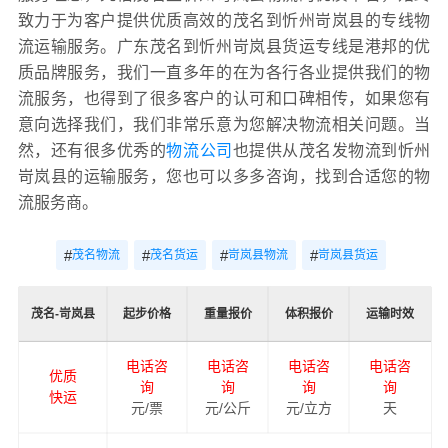
致力于为客户提供优质高效的茂名到忻州岢岚县的专线物
流运输服务。广东茂名到忻州岢岚县货运专线是港邦的优
质品牌服务，我们一直多年的在为各行各业提供我们的物
流服务，也得到了很多客户的认可和口碑相传，如果您有
意向选择我们，我们非常乐意为您解决物流相关问题。当
然，还有很多优秀的
物流公司
也提供从茂名发物流到忻州
岢岚县的运输服务，您也可以多多咨询，找到合适您的物
流服务商。
#
#
#
#
茂名物流
茂名货运
岢岚县物流
岢岚县货运
茂名-岢岚县
起步价格
重量报价
体积报价
运输时效
电话咨
电话咨
电话咨
电话咨
优质
询
询
询
询
快运
元/票
元/公斤
元/立方
天