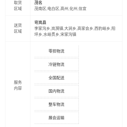
取货
茂名
区域
茂南区,电白区,高州,化州,信宜
岢岚县
送货
李家沟乡,岚漪镇,大涧乡,高家会乡,西豹峪乡,阳
区域
坪乡,水峪贯乡,宋家沟镇
零担物流
冷链物流
全国配送
服务
内容
国内物流
整车物流
展会运输