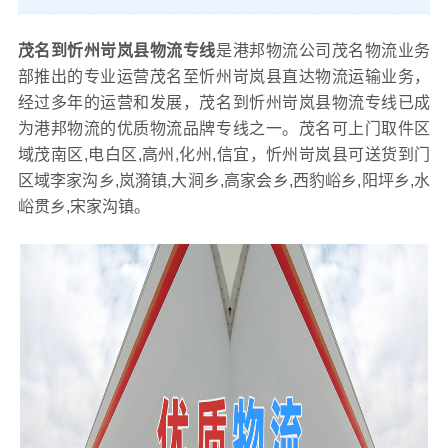
茂名到忻州岢岚县物流专线
是港邦物流公司茂名物流业务
部推出的专业运营茂名至忻州岢岚县直达物流运输业务，
经过多年的运营和发展，茂名到忻州岢岚县物流专线已成
为港邦物流的优质物流品牌专线之一。茂名可上门取件区
域茂南区,电白区,高州,化州,信宜，忻州岢岚县可送货到门
区域李家沟乡,岚漪镇,大涧乡,高家会乡,西豹峪乡,阳坪乡,水
峪贯乡,宋家沟镇。