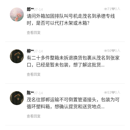
郎**
71
0人
07-14
请问外箱加固排队叫号机走茂名到承德专线
时，是否可以代打木架或木箱？
查看回复
柳**
50
0人
07-14
有二十多件整箱未拆退换货包裹从茂名到张家
口，已经是暂未包装，想了解这批货...
查看回复
陈**
53
0人
07-14
茂名往邯郸运输不可倒置管道接头，包装为可
循环塑料箱，想确认提货和送货地点...
查看回复