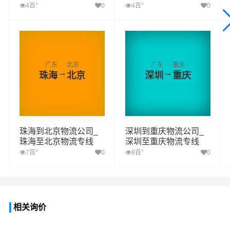
+
+
4百
0
4百
0
广东
北京
广东
重庆
→
→
珠海
北京
深圳
重庆
珠海到北京物流公司_
深圳到重庆物流公司_
珠海至北京物流专线
深圳至重庆物流专线
+
+
7百
0
8百
0
相关询价