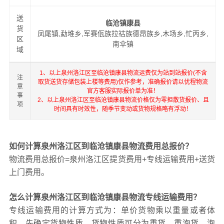
送
临沧镇康县
货
凤尾镇,勐堆乡,军赛佤族拉祜族德昂族乡,木场乡,忙丙乡,
区
南伞镇
域
1、以上泉州洛江区至临沧镇康县物流运费仅为站到站报价(不含
注
取货送货存储包装上楼等费用)仅作参考，准确报价请以优程物流
意
官方客服实际报价单为准！
事
2、以上泉州洛江区至临沧镇康县物流价格仅为零担散货报价、且
项
时间具有时效性，随季节变动或货物规格略有浮动！
如何计算泉州洛江区到临沧镇康县物流费用总报价？
物流费用总报价=泉州洛江区提货费用+专线运输费用+送货
上门费用。
怎么计算泉州洛江区到临沧镇康县物流专线运输费用？
专线运输费用的计算方式为：单价货物乘以重量或者体
积。先确定货物性质，货物性质可分为重货、重泡货、泡