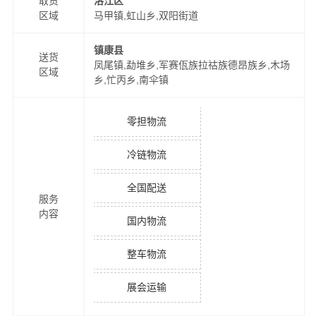
取货
洛江区
区域
马甲镇,虹山乡,双阳街道
镇康县
送货
凤尾镇,勐堆乡,军赛佤族拉祜族德昂族乡,木场
区域
乡,忙丙乡,南伞镇
零担物流
冷链物流
全国配送
服务
内容
国内物流
整车物流
展会运输