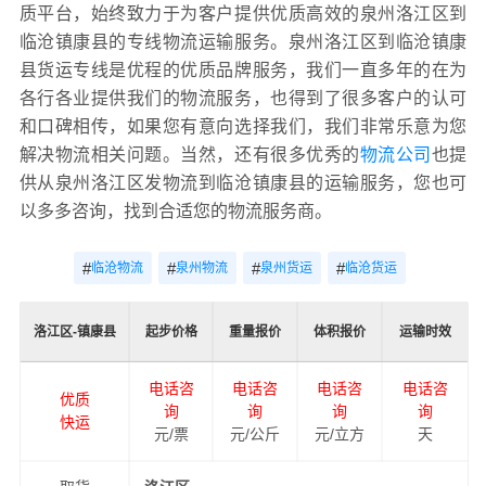
质平台，始终致力于为客户提供优质高效的泉州洛江区到
临沧镇康县的专线物流运输服务。泉州洛江区到临沧镇康
县货运专线是优程的优质品牌服务，我们一直多年的在为
各行各业提供我们的物流服务，也得到了很多客户的认可
和口碑相传，如果您有意向选择我们，我们非常乐意为您
解决物流相关问题。当然，还有很多优秀的
物流公司
也提
供从泉州洛江区发物流到临沧镇康县的运输服务，您也可
以多多咨询，找到合适您的物流服务商。
#
#
#
#
临沧物流
泉州物流
泉州货运
临沧货运
洛江区-镇康县
起步价格
重量报价
体积报价
运输时效
电话咨
电话咨
电话咨
电话咨
优质
询
询
询
询
快运
元/票
元/公斤
元/立方
天