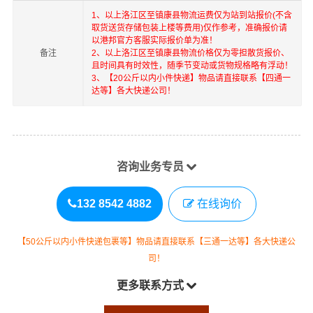
1、以上
洛江区
至
镇康县
物流运费仅为站到站报价(不含
取货送货存储包装上楼等费用)仅作参考，准确报价请
以港邦官方客服实际报价单为准！
备注
2、以上
洛江区
至
镇康县
物流价格仅为零担散货报价、
且时间具有时效性，随季节变动或货物规格略有浮动！
3、【20公斤以内小件快递】物品请直接联系【四通一
达等】各大快递公司！
咨询业务专员
132 8542 4882
在线询价
【50公斤以内小件快递包裹等】物品请直接联系【三通一达等】各大快递公
司！
更多联系方式