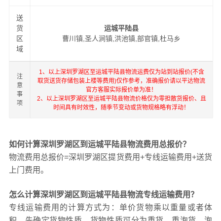
送
货
运城平陆县
区
曹川镇,圣人涧镇,洪池镇,部官镇,杜马乡
域
1、以上深圳罗湖区至运城平陆县物流运费仅为站到站报价(不含
注
取货送货存储包装上楼等费用)仅作参考，准确报价请以平达物流
意
官方客服实际报价单为准！
事
2、以上深圳罗湖区至运城平陆县物流价格仅为零担散货报价、且
项
时间具有时效性，随季节变动或货物规格略有浮动！
如何计算深圳罗湖区到运城平陆县物流费用总报价？
物流费用总报价=深圳罗湖区提货费用+专线运输费用+送货
上门费用。
怎么计算深圳罗湖区到运城平陆县物流专线运输费用？
专线运输费用的计算方式为：单价货物乘以重量或者体
积。先确定货物性质，货物性质可分为重货、重泡货、泡