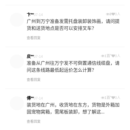
卞**
8
0人
07-14
广州到万宁准备发需托盘装卸装饰画，请问提
货和送货地点是否可以安排叉车？
查看回复
+
皮**
1百
0人
07-14
准备从广州往万宁发不可倒置通信线缆盘，请
问这条线路最低起运价怎么计算？
查看回复
+
傅**
1百
0人
07-14
装货地在广州，收货地在东方，货物是外箱加
固宠物窝箱，需尾板装卸，想了解这...
查看回复