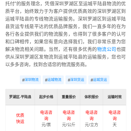
托付”的服务理念，凭借深圳罗湖区至运城平陆县物流的优
质平台，始终致力于为客户提供优质高效的深圳罗湖区到
运城平陆县的专线物流运输服务。深圳罗湖区到运城平陆
县货运专线是平达的优质品牌服务，我们一直多年的在为
各行各业提供我们的物流服务，也得到了很多客户的认可
和口碑相传，如果您有意向选择我们，我们非常乐意为您
解决物流相关问题。当然，还有很多优秀的
物流公司
也提
供从深圳罗湖区发物流到运城平陆县的运输服务，您也可
以多多咨询，找到合适您的物流服务商。
#
#
#
#
深圳物流
运城物流
深圳货运
运城货运
罗湖区-平陆县
起步价格
重量报价
体积报价
运输时效
电话咨
电话咨
电话咨
电话咨
优质
询
询
询
询
快运
元/票
元/公斤
元/立方
天