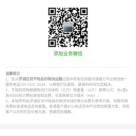
添加业务微信
温馨提示
1、在从
罗湖区到平陆县的物流运输
过程中若有任何疑问请拨打
平达物流
统一
服务电话
135 3337 3334
，以便我们在最短，最快的时间为您解决；
2、不规则货物根据物流行业体积（立方）和重量（公斤）换算公式：长x宽x
高/5000的计费标准收取运费，长宽高单位为毫米（mm）；
3、本站所列由
罗湖区到平陆县的物流专线
价格与运费为参考价格，如需详细
资费标准请电话咨询客服。普通客户报价以电话咨询
平达物流
客服为准，月结
客户以合同约定价格为准，感谢您的理解。