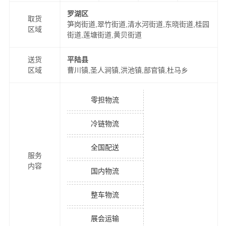
罗湖区
取货
笋岗街道,翠竹街道,清水河街道,东晓街道,桂园
区域
街道,莲塘街道,黄贝街道
送货
平陆县
区域
曹川镇,圣人涧镇,洪池镇,部官镇,杜马乡
零担物流
冷链物流
全国配送
服务
内容
国内物流
整车物流
展会运输