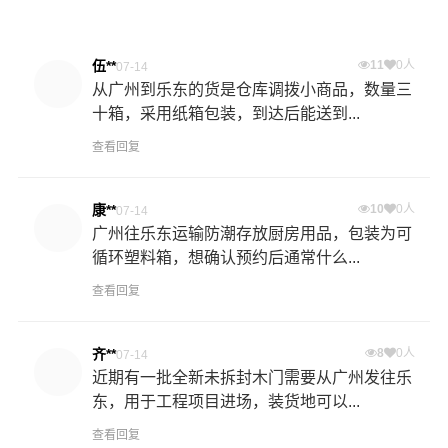
伍**
11
0人
07-14
从广州到乐东的货是仓库调拨小商品，数量三
十箱，采用纸箱包装，到达后能送到...
查看回复
康**
10
0人
07-14
广州往乐东运输防潮存放厨房用品，包装为可
循环塑料箱，想确认预约后通常什么...
查看回复
齐**
8
0人
07-14
近期有一批全新未拆封木门需要从广州发往乐
东，用于工程项目进场，装货地可以...
查看回复