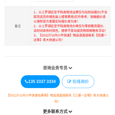
1、以上
罗湖区
至
平陆县
物流运费仅为站到站报价(不含
取货送货存储包装上楼等费用)仅作参考，准确报价请
以港邦官方客服实际报价单为准！
备注
2、以上
罗湖区
至
平陆县
物流价格仅为零担散货报价、
且时间具有时效性，随季节变动或货物规格略有浮动！
3、【20公斤以内小件快递】物品请直接联系【四通一
达等】各大快递公司！
咨询业务专员
135 3337 3334
在线询价
【50公斤以内小件快递包裹等】物品请直接联系【三通一达等】各大快递公
司！
更多联系方式