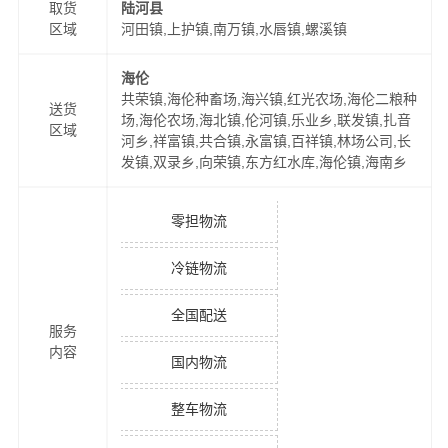
取货
陆河县
区域
河田镇,上护镇,南万镇,水唇镇,螺溪镇
海伦
共荣镇,海伦种畜场,海兴镇,红光农场,海伦二粮种
送货
场,海伦农场,海北镇,伦河镇,乐业乡,联发镇,扎音
区域
河乡,祥富镇,共合镇,永富镇,百祥镇,林场公司,长
发镇,双录乡,向荣镇,东方红水库,海伦镇,海南乡
零担物流
冷链物流
全国配送
服务
内容
国内物流
整车物流