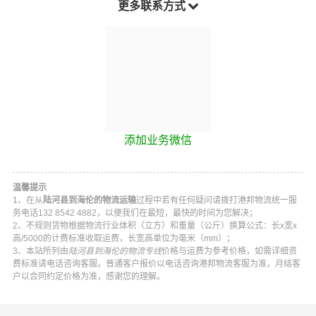
更多联系方式
添加业务微信
温馨提示
1、在从
陆河县到海伦的物流运输
过程中若有任何疑问请拨打
港邦物流
统一服
务电话
132 8542 4882
，以便我们在最短，最快的时间为您解决；
2、不规则货物根据物流行业体积（立方）和重量（公斤）换算公式：长x宽x
高/5000的计费标准收取运费，长宽高单位为毫米（mm）；
3、本站所列由
陆河县到海伦的物流专线
价格与运费为参考价格，如需详细资
费标准请电话咨询客服。普通客户报价以电话咨询
港邦物流
客服为准，月结客
户以合同约定价格为准，感谢您的理解。