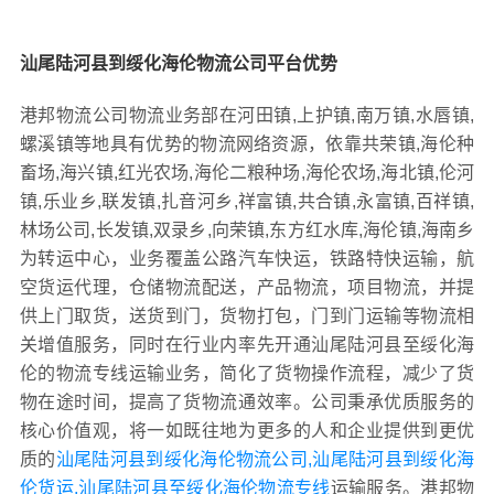
汕尾陆河县到绥化海伦物流公司平台优势
港邦物流公司物流业务部在河田镇,上护镇,南万镇,水唇镇,
螺溪镇等地具有优势的物流网络资源，依靠共荣镇,海伦种
畜场,海兴镇,红光农场,海伦二粮种场,海伦农场,海北镇,伦河
镇,乐业乡,联发镇,扎音河乡,祥富镇,共合镇,永富镇,百祥镇,
林场公司,长发镇,双录乡,向荣镇,东方红水库,海伦镇,海南乡
为转运中心，业务覆盖公路汽车快运，铁路特快运输，航
空货运代理，仓储物流配送，产品物流，项目物流，并提
供上门取货，送货到门，货物打包，门到门运输等物流相
关增值服务，同时在行业内率先开通汕尾陆河县至绥化海
伦的物流专线运输业务，简化了货物操作流程，减少了货
物在途时间，提高了货物流通效率。公司秉承优质服务的
核心价值观，将一如既往地为更多的人和企业提供到更优
质的
汕尾陆河县到绥化海伦物流公司,汕尾陆河县到绥化海
伦货运,汕尾陆河县至绥化海伦物流专线
运输服务。港邦物