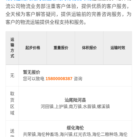
流公司物流业务部注重客户体验，提供优质的客户服务，
全天候为客户解答疑问，提供运输前的完善咨询服务，为
客户的物流运输提供全程支持和服务。
运
输
起步价格
重量报价
体积报价
运输时效
方
式
暂无报价
无
您可以致电
15800008387
咨询
取
货
汕尾陆河县
区
河田镇,上护镇,南万镇,水唇镇,螺溪镇
域
绥化海伦
送
共荣镇,海伦种畜场,海兴镇,红光农场,海伦二粮种场,海伦