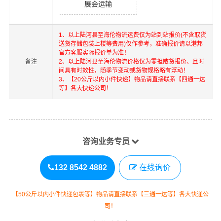
展会运输
1、以上
陆河县
至
海伦
物流运费仅为站到站报价(不含取货
送货存储包装上楼等费用)仅作参考，准确报价请以港邦
官方客服实际报价单为准！
备注
2、以上
陆河县
至
海伦
物流价格仅为零担散货报价、且时
间具有时效性，随季节变动或货物规格略有浮动！
3、【20公斤以内小件快递】物品请直接联系【四通一达
等】各大快递公司！
咨询业务专员
132 8542 4882
在线询价
【50公斤以内小件快递包裹等】物品请直接联系【三通一达等】各大快递公
司！