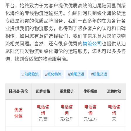
平台，始终致力于为客户提供优质高效的汕尾陆河县到绥
化海伦的专线物流运输服务。汕尾陆河县到绥化海伦货运
专线是港邦的优质品牌服务，我们一直多年的在为各行各
业提供我们的物流服务，也得到了很多客户的认可和口碑
相传，如果您有意向选择我们，我们非常乐意为您解决物
流相关问题。当然，还有很多优秀的
物流公司
也提供从汕
尾陆河县发物流到绥化海伦的运输服务，您也可以多多咨
询，找到合适您的物流服务商。
#
#
#
#
汕尾物流
绥化物流
汕尾货运
绥化货运
陆河县-海伦
起步价格
重量报价
体积报价
运输时效
电话咨
电话咨
电话咨
电话咨
优质
询
询
询
询
快运
元/票
元/公斤
元/立方
天