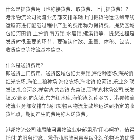
什么是提货费用（也称接货费、取货费、上门提货费）？
港邦物流公司物流业务部安排车辆上门把货物运送到专线
运输商进行配载过程中产生的费用称为提货费，提货区域
包括河田镇,上护镇,南万镇,水唇镇,螺溪镇等，提货过程是
发货时很重要的环节，要确认件数、重量、体积、包装、
收货信息等物流基本信息。
什么是送货费用？
即送货上门费用，送货区域包括共荣镇,海伦种畜场,海兴镇,
红光农场,海伦二粮种场,海伦农场,海北镇,伦河镇,乐业乡,联
发镇,扎音河乡,祥富镇,共合镇,永富镇,百祥镇,林场公司,长发
镇,双录乡,向荣镇,东方红水库,海伦镇,海南乡等，港邦物流
物流业务部安排车辆把货物从物流集散地运送到指定的收
货地点，期间产生的费用称为送货费。
港邦物流公司汕尾陆河县物流业务部秉承“用心呵护，值得
托付”的服务理念，凭借汕尾陆河县至绥化海伦物流的优质