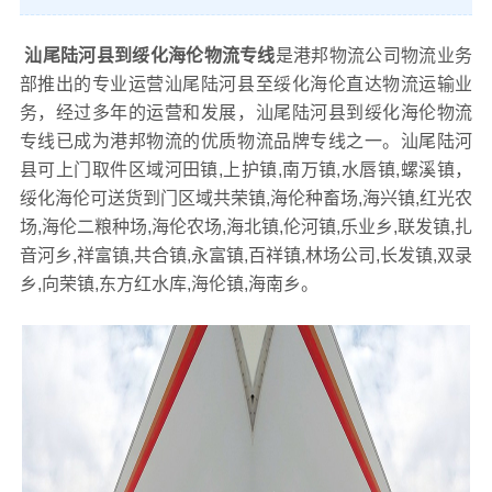
汕尾陆河县到绥化海伦物流专线
是港邦物流公司物流业务
部推出的专业运营汕尾陆河县至绥化海伦直达物流运输业
务，经过多年的运营和发展，汕尾陆河县到绥化海伦物流
专线已成为港邦物流的优质物流品牌专线之一。汕尾陆河
县可上门取件区域河田镇,上护镇,南万镇,水唇镇,螺溪镇，
绥化海伦可送货到门区域共荣镇,海伦种畜场,海兴镇,红光农
场,海伦二粮种场,海伦农场,海北镇,伦河镇,乐业乡,联发镇,扎
音河乡,祥富镇,共合镇,永富镇,百祥镇,林场公司,长发镇,双录
乡,向荣镇,东方红水库,海伦镇,海南乡。