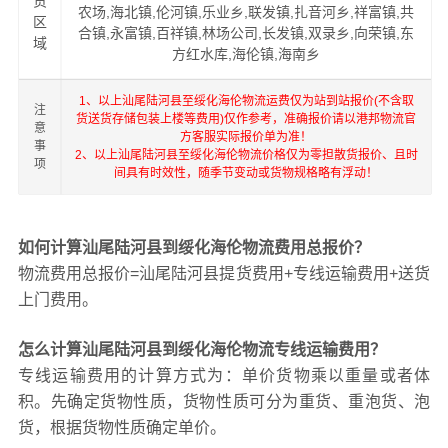
货
农场,海北镇,伦河镇,乐业乡,联发镇,扎音河乡,祥富镇,共
区
合镇,永富镇,百祥镇,林场公司,长发镇,双录乡,向荣镇,东
域
方红水库,海伦镇,海南乡
1、以上汕尾陆河县至绥化海伦物流运费仅为站到站报价(不含取
注
货送货存储包装上楼等费用)仅作参考，准确报价请以港邦物流官
意
方客服实际报价单为准！
事
2、以上汕尾陆河县至绥化海伦物流价格仅为零担散货报价、且时
项
间具有时效性，随季节变动或货物规格略有浮动！
如何计算汕尾陆河县到绥化海伦物流费用总报价？
物流费用总报价=汕尾陆河县提货费用+专线运输费用+送货
上门费用。
怎么计算汕尾陆河县到绥化海伦物流专线运输费用？
专线运输费用的计算方式为：单价货物乘以重量或者体
积。先确定货物性质，货物性质可分为重货、重泡货、泡
货，根据货物性质确定单价。