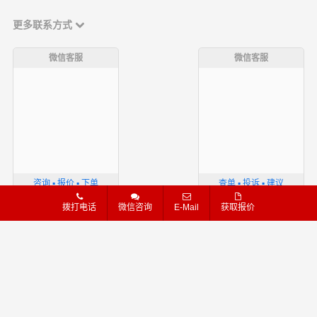
更多联系方式
微信客服
微信客服
咨询 ▪ 报价 ▪ 下单
查单 ▪ 投诉 ▪ 建议
拨打电话
微信咨询
E-Mail
获取报价
港邦物流官方网站
港邦物流官网-高效专线运输,优质物流服务
版权声明
隐私条款
网站导航
汽运
线路
危险品
物流专线
粤ICP备16111739号