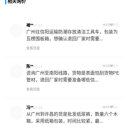
相关询价
褚**
58
0人
07-14
广州往信阳运输防潮存放清洁工具车，包装为
瓦楞围板箱，想确认退回厂家时需要...
查看回复
陈**
58
0人
07-14
咨询广州至南阳线路，货物是表面怕刮货物PE
管材，退回厂家时需要准备哪些信...
查看回复
冯**
56
0人
07-14
从广州到许昌的货是批发纸尿裤，数量六个木
箱，采用纸箱包装，时间比较紧，最...