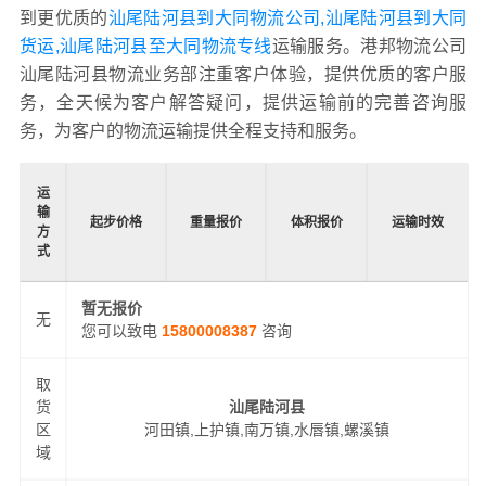
到更优质的
汕尾陆河县到大同物流公司,汕尾陆河县到大同
货运,汕尾陆河县至大同物流专线
运输服务。港邦物流公司
汕尾陆河县物流业务部注重客户体验，提供优质的客户服
务，全天候为客户解答疑问，提供运输前的完善咨询服
务，为客户的物流运输提供全程支持和服务。
运
输
起步价格
重量报价
体积报价
运输时效
方
式
暂无报价
无
您可以致电
15800008387
咨询
取
货
汕尾陆河县
区
河田镇,上护镇,南万镇,水唇镇,螺溪镇
域