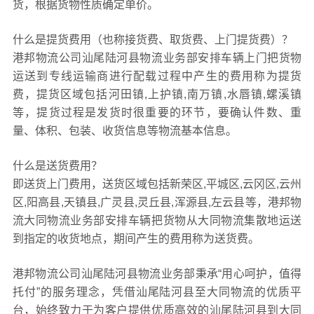
货，根据货物性质确定单价。
什么是提货费用（也称接货费、取货费、上门提货费）？
港邦物流公司汕尾陆河县物流业务部安排车辆上门把货物
运送到专线运输商进行配载过程中产生的费用称为提货
费，提货区域包括河田镇,上护镇,南万镇,水唇镇,螺溪镇
等，提货过程是发货时很重要的环节，要确认件数、重
量、体积、包装、收货信息等物流基本信息。
什么是送货费用？
即送货上门费用，送货区域包括新荣区,平城区,云冈区,云州
区,阳高县,天镇县,广灵县,灵丘县,浑源县,左云县等，港邦物
流大同物流业务部安排车辆把货物从大同物流集散地运送
到指定的收货地点，期间产生的费用称为送货费。
港邦物流公司汕尾陆河县物流业务部秉承“用心呵护，值得
托付”的服务理念，凭借汕尾陆河县至大同物流的优质平
台，始终致力于为客户提供优质高效的汕尾陆河县到大同