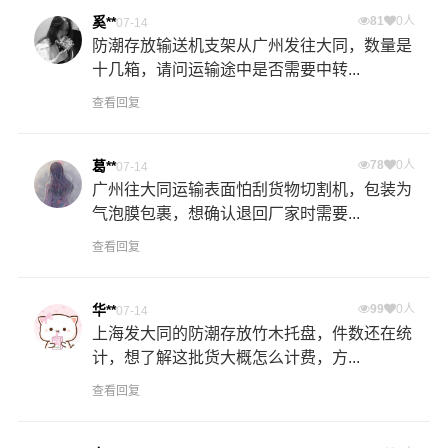
奚**
81
0人
07-14
防潮存放输送机支架从广州发往大同，数量是
十几箱，请问运输途中是否需要中转...
查看回复
葛**
78
0人
07-14
广州往大同运输表面怕刮货物切割机，包装为
气泡膜包裹，想确认退回厂家时需要...
查看回复
华**
99
0人
07-14
上海发大同的防潮存放竹木托盘，件数还在统
计，想了解这批货大概怎么计费，方...
查看回复