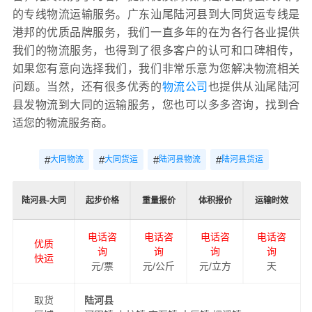
的专线物流运输服务。广东汕尾陆河县到大同货运专线是
港邦的优质品牌服务，我们一直多年的在为各行各业提供
我们的物流服务，也得到了很多客户的认可和口碑相传，
如果您有意向选择我们，我们非常乐意为您解决物流相关
问题。当然，还有很多优秀的
物流公司
也提供从汕尾陆河
县发物流到大同的运输服务，您也可以多多咨询，找到合
适您的物流服务商。
#
#
#
#
大同物流
大同货运
陆河县物流
陆河县货运
陆河县-大同
起步价格
重量报价
体积报价
运输时效
电话咨
电话咨
电话咨
电话咨
优质
询
询
询
询
快运
元/票
元/公斤
元/立方
天
取货
陆河县