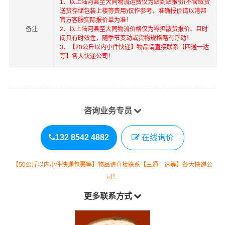
1、以上
陆河县
至
大同
物流运费仅为站到站报价(不含取货
送货存储包装上楼等费用)仅作参考，准确报价请以港邦
官方客服实际报价单为准！
备注
2、以上
陆河县
至
大同
物流价格仅为零担散货报价、且时
间具有时效性，随季节变动或货物规格略有浮动！
3、【20公斤以内小件快递】物品请直接联系【四通一达
等】各大快递公司！
咨询业务专员
132 8542 4882
在线询价
【50公斤以内小件快递包裹等】物品请直接联系【三通一达等】各大快递公
司！
更多联系方式