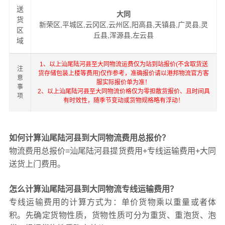
送
大同
货
新荣区,平城区,云冈区,云州区,阳高县,天镇县,广灵县,灵
区
丘县,浑源县,左云县
域
1、以上汕尾陆河县至大同物流运费仅为站到站报价(不含取货送
注
货存储包装上楼等费用)仅作参考，准确报价请以港邦物流官方客
意
服实际报价单为准！
事
2、以上汕尾陆河县至大同物流价格仅为零担散货报价、且时间具
项
有时效性，随季节变动或货物规格略有浮动！
如何计算汕尾陆河县到大同物流费用总报价？
物流费用总报价=汕尾陆河县提货费用+专线运输费用+大同
送货上门费用。
怎么计算汕尾陆河县到大同物流专线运输费用？
专线运输费用的计算方式为：单价货物乘以重量或者体
积。先确定货物性质，货物性质可分为重货、重泡货、泡