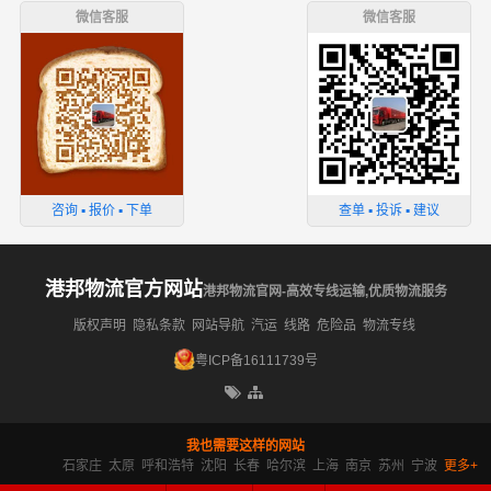
微信客服
微信客服
咨询 ▪ 报价 ▪ 下单
查单 ▪ 投诉 ▪ 建议
港邦物流官方网站
港邦物流官网-高效专线运输,优质物流服务
版权声明
隐私条款
网站导航
汽运
线路
危险品
物流专线
粤ICP备16111739号
我也需要这样的网站
石家庄
太原
呼和浩特
沈阳
长春
哈尔滨
上海
南京
苏州
宁波
更多+