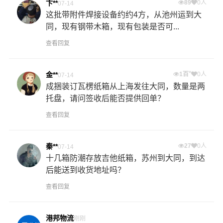
卞**
89
0人
07-14
这批带附件焊接设备约约4方，从池州运到大
同，现有钢带木箱，现有包装是否可...
查看回复
+
金**
1百
0人
07-14
成捆装订瓦楞纸箱从上海发往大同，数量是两
托盘，请问签收后能否提供回单？
查看回复
秦**
27
0人
07-14
十几箱防潮存放吉他纸箱，苏州到大同，到达
后能送到收货地址吗？
查看回复
港邦物流
刚刚