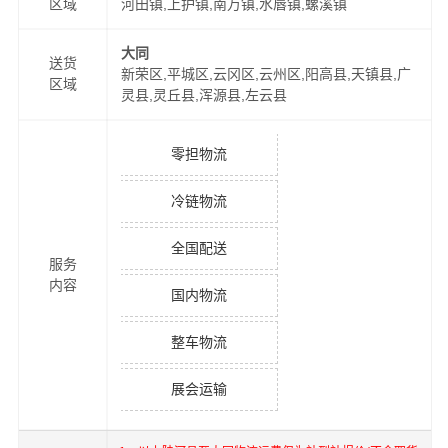
区域
河田镇,上护镇,南万镇,水唇镇,螺溪镇
大同
送货
新荣区,平城区,云冈区,云州区,阳高县,天镇县,广
区域
灵县,灵丘县,浑源县,左云县
零担物流
冷链物流
全国配送
服务
内容
国内物流
整车物流
展会运输