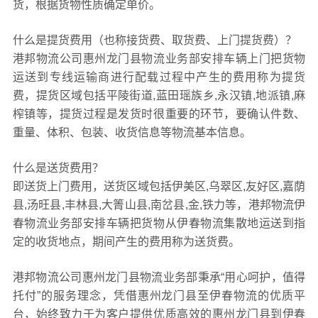
货，根据货物性质确定单价。
什么是提货费用（也称接货费、取货费、上门提货费）？
港邦物流公司惠州龙门县物流业务部安排车辆上门把货物
运送到专线运输商进行配载过程中产生的费用称为提货
费，提货区域包括平陵街道,蓝田瑶族乡,永汉镇,地派镇,麻
榨镇等，提货过程是发货时很重要的环节，要确认件数、
重量、体积、包装、收货信息等物流基本信息。
什么是送货费用？
即送货上门费用，送货区域包括伊美区,乌翠区,友好区,嘉荫
县,汤旺县,丰林县,大箐山县,南岔县,金,铁力等，港邦物流伊
春物流业务部安排车辆把货物从伊春物流集散地运送到指
定的收货地点，期间产生的费用称为送货费。
港邦物流公司惠州龙门县物流业务部秉承“用心呵护，值得
托付”的服务理念，凭借惠州龙门县至伊春物流的优质平
台，始终致力于为客户提供优质高效的惠州龙门县到伊春