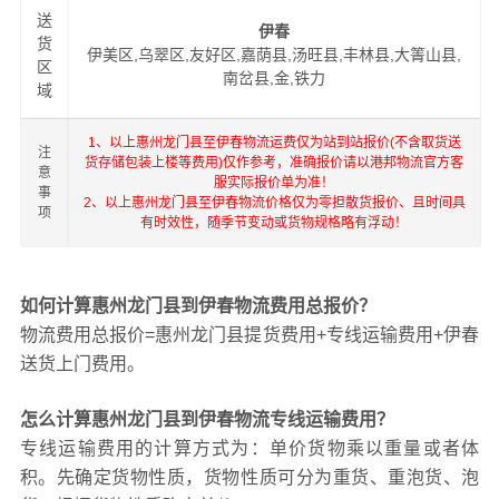
送
伊春
货
伊美区,乌翠区,友好区,嘉荫县,汤旺县,丰林县,大箐山县,
区
南岔县,金,铁力
域
1、以上惠州龙门县至伊春物流运费仅为站到站报价(不含取货送
注
货存储包装上楼等费用)仅作参考，准确报价请以港邦物流官方客
意
服实际报价单为准！
事
2、以上惠州龙门县至伊春物流价格仅为零担散货报价、且时间具
项
有时效性，随季节变动或货物规格略有浮动！
如何计算惠州龙门县到伊春物流费用总报价？
物流费用总报价=惠州龙门县提货费用+专线运输费用+伊春
送货上门费用。
怎么计算惠州龙门县到伊春物流专线运输费用？
专线运输费用的计算方式为：单价货物乘以重量或者体
积。先确定货物性质，货物性质可分为重货、重泡货、泡