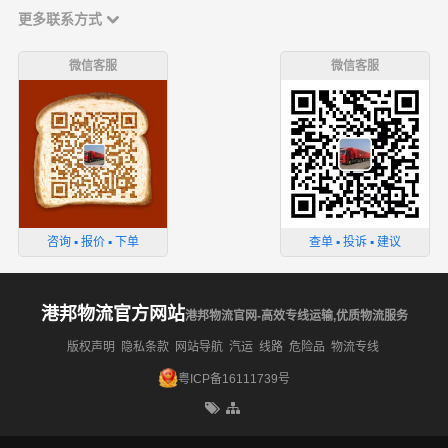
更多联系方式
微信客服
微信客服
咨询 ▪ 报价 ▪ 下单
查单 ▪ 投诉 ▪ 建议
港邦物流官方网站
港邦物流官网-高效专线运输,优质物流服务
版权声明
隐私条款
网站导航
汽运
线路
危险品
物流专线
粤ICP备16111739号