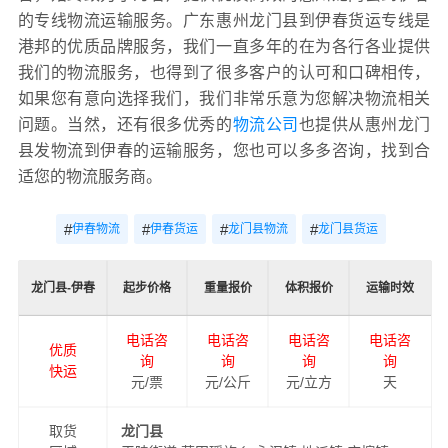
的专线物流运输服务。广东惠州龙门县到伊春货运专线是
港邦的优质品牌服务，我们一直多年的在为各行各业提供
我们的物流服务，也得到了很多客户的认可和口碑相传，
如果您有意向选择我们，我们非常乐意为您解决物流相关
问题。当然，还有很多优秀的
物流公司
也提供从惠州龙门
县发物流到伊春的运输服务，您也可以多多咨询，找到合
适您的物流服务商。
#
#
#
#
伊春物流
伊春货运
龙门县物流
龙门县货运
龙门县-伊春
起步价格
重量报价
体积报价
运输时效
电话咨
电话咨
电话咨
电话咨
优质
询
询
询
询
快运
元/票
元/公斤
元/立方
天
取货
龙门县