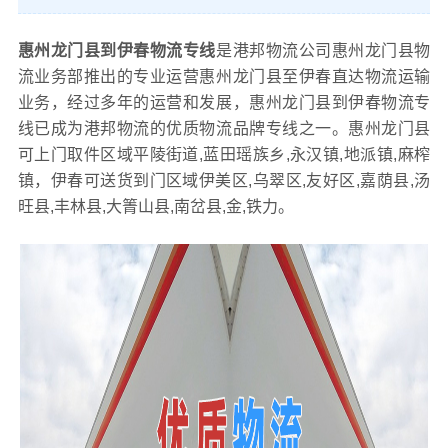
惠州龙门县到伊春物流专线
是港邦物流公司惠州龙门县物
流业务部推出的专业运营惠州龙门县至伊春直达物流运输
业务，经过多年的运营和发展，惠州龙门县到伊春物流专
线已成为港邦物流的优质物流品牌专线之一。惠州龙门县
可上门取件区域平陵街道,蓝田瑶族乡,永汉镇,地派镇,麻榨
镇，伊春可送货到门区域伊美区,乌翠区,友好区,嘉荫县,汤
旺县,丰林县,大箐山县,南岔县,金,铁力。