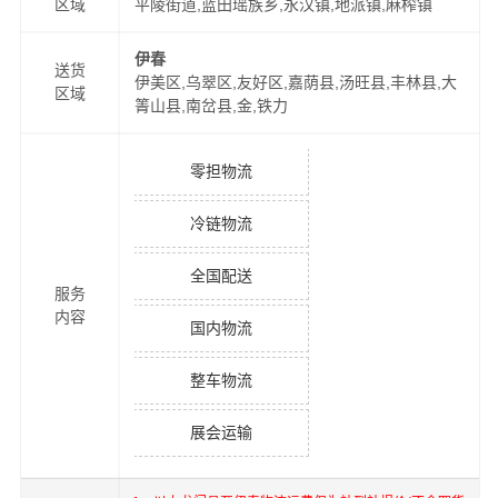
区域
平陵街道,蓝田瑶族乡,永汉镇,地派镇,麻榨镇
伊春
送货
伊美区,乌翠区,友好区,嘉荫县,汤旺县,丰林县,大
区域
箐山县,南岔县,金,铁力
零担物流
冷链物流
全国配送
服务
内容
国内物流
整车物流
展会运输