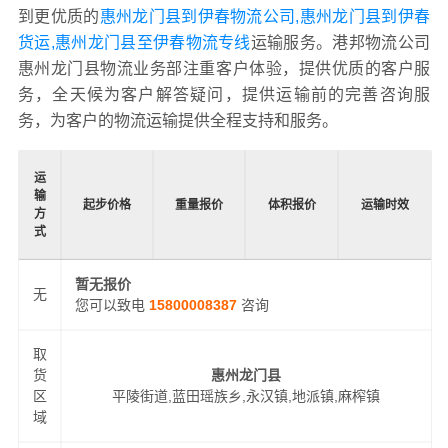
到更优质的
惠州龙门县到伊春物流公司,惠州龙门县到伊春
货运,惠州龙门县至伊春物流专线
运输服务。港邦物流公司
惠州龙门县物流业务部注重客户体验，提供优质的客户服
务，全天候为客户解答疑问，提供运输前的完善咨询服
务，为客户的物流运输提供全程支持和服务。
运
输
起步价格
重量报价
体积报价
运输时效
方
式
暂无报价
无
您可以致电
15800008387
咨询
取
货
惠州龙门县
区
平陵街道,蓝田瑶族乡,永汉镇,地派镇,麻榨镇
域