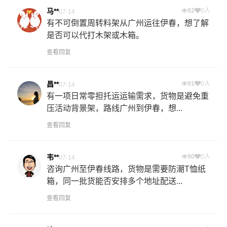
马**
92
0人
07-14
有不可倒置周转料架从广州运往伊春，想了解
是否可以代打木架或木箱。
查看回复
昌**
91
0人
07-14
有一项日常零担托运运输需求，货物是避免重
压活动背景架，路线广州到伊春，想...
查看回复
韦**
90
0人
07-14
咨询广州至伊春线路，货物是需要防潮T恤纸
箱，同一批货能否安排多个地址配送...
查看回复