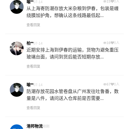
喻**
15
0人
07-14
从上海寄防潮存放大米杂粮到伊春，包装是缠
绕膜加护角，想确认这条线路最低起...
查看回复
柏**
16
0人
07-14
近期安排上海到伊春的运输，货物为避免重压
玻璃台面，请问到货后能否短期存放...
查看回复
喻**
67
0人
07-14
防潮存放花园水管卷盘从广州发往吐鲁番，数
量是八件，请问送入仓库前是否需要...
查看回复
港邦物流
刚刚