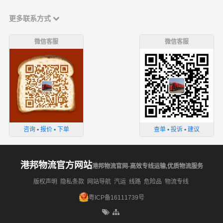
更多联系方式
微信客服
微信客服
咨询 ▪ 报价 ▪ 下单
查单 ▪ 投诉 ▪ 建议
港邦物流官方网站
港邦物流官网-高效专线运输,优质物流服务
版权声明
隐私条款
网站导航
汽运
线路
危险品
物流专线
粤ICP备16111739号