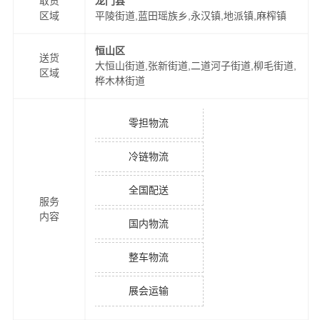
取货
龙门县
区域
平陵街道,蓝田瑶族乡,永汉镇,地派镇,麻榨镇
恒山区
送货
大恒山街道,张新街道,二道河子街道,柳毛街道,
区域
桦木林街道
零担物流
冷链物流
全国配送
服务
内容
国内物流
整车物流
展会运输