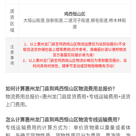
送
鸡西恒山区
货
大恒山街道,张新街道,二道河子街道,柳毛街道,桦木林街
区
道
域
1、以上惠州龙门县至鸡西恒山区物流运费仅为站到站报价(不含
注
取货送货存储包装上楼等费用)仅作参考，准确报价请以港邦物流
意
官方客服实际报价单为准！
事
2、以上惠州龙门县至鸡西恒山区物流价格仅为零担散货报价、且
项
时间具有时效性，随季节变动或货物规格略有浮动！
如何计算惠州龙门县到鸡西恒山区物流费用总报价？
物流费用总报价=惠州龙门县提货费用+专线运输费用+送货
上门费用。
怎么计算惠州龙门县到鸡西恒山区物流专线运输费用？
专线运输费用的计算方式为：单价货物乘以重量或者体
积。先确定货物性质，货物性质可分为重货、重泡货、泡