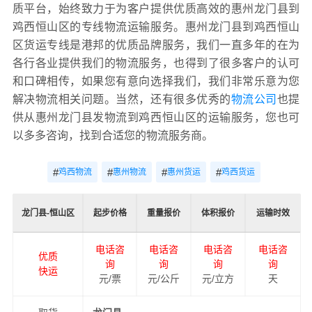
质平台，始终致力于为客户提供优质高效的惠州龙门县到
鸡西恒山区的专线物流运输服务。惠州龙门县到鸡西恒山
区货运专线是港邦的优质品牌服务，我们一直多年的在为
各行各业提供我们的物流服务，也得到了很多客户的认可
和口碑相传，如果您有意向选择我们，我们非常乐意为您
解决物流相关问题。当然，还有很多优秀的
物流公司
也提
供从惠州龙门县发物流到鸡西恒山区的运输服务，您也可
以多多咨询，找到合适您的物流服务商。
#
#
#
#
鸡西物流
惠州物流
惠州货运
鸡西货运
龙门县-恒山区
起步价格
重量报价
体积报价
运输时效
电话咨
电话咨
电话咨
电话咨
优质
询
询
询
询
快运
元/票
元/公斤
元/立方
天