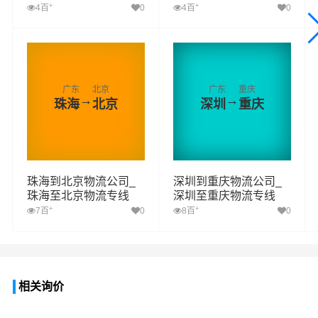
+
+
4百
0
4百
0
广东
北京
广东
重庆
→
→
珠海
北京
深圳
重庆
珠海到北京物流公司_
深圳到重庆物流公司_
珠海至北京物流专线
深圳至重庆物流专线
+
+
7百
0
8百
0
相关询价