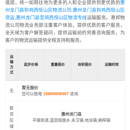
值观，将一如既往地为更多的人和企业提供到更优质的
惠
州龙门县到鸡西恒山区物流公司,惠州龙门县到鸡西恒山区
货运,惠州龙门县至鸡西恒山区物流专线
运输服务。港邦物
流公司物流业务部注重客户体验，提供优质的客户服务，
全天候为客户解答疑问，提供运输前的完善咨询服务，为
客户的物流运输提供全程支持和服务。
运
输
起步价格
重量报价
体积报价
运输时效
方
式
暂无报价
无
您可以致电
15800008387
咨询
取
货
惠州龙门县
区
平陵街道,蓝田瑶族乡,永汉镇,地派镇,麻榨镇
域