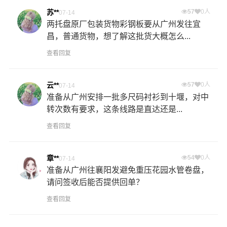
苏**
57
0人
07-14
两托盘原厂包装货物彩钢板要从广州发往宜
昌，普通货物，想了解这批货大概怎么...
查看回复
云**
57
0人
07-14
准备从广州安排一批多尺码衬衫到十堰，对中
转次数有要求，这条线路是直达还是...
查看回复
章**
54
0人
07-14
准备从广州往襄阳发避免重压花园水管卷盘，
请问签收后能否提供回单？
查看回复