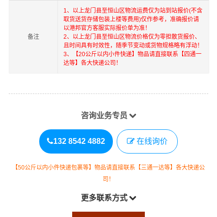
1、以上
龙门县
至
恒山区
物流运费仅为站到站报价(不含
取货送货存储包装上楼等费用)仅作参考，准确报价请
以港邦官方客服实际报价单为准！
备注
2、以上
龙门县
至
恒山区
物流价格仅为零担散货报价、
且时间具有时效性，随季节变动或货物规格略有浮动！
3、【20公斤以内小件快递】物品请直接联系【四通一
达等】各大快递公司！
咨询业务专员
132 8542 4882
在线询价
【50公斤以内小件快递包裹等】物品请直接联系【三通一达等】各大快递公
司！
更多联系方式