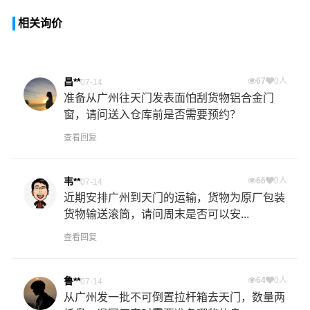
相关询价
昌**
67
0人
07-14
准备从广州往天门发表面怕刮货物铝合金门
窗，请问送入仓库前是否需要预约？
查看回复
韦**
66
0人
07-14
近期安排广州到天门的运输，货物为原厂包装
货物输送滚筒，请问周末是否可以安...
查看回复
鲁**
64
0人
07-14
从广州发一批不可倒置拉杆箱去天门，数量两