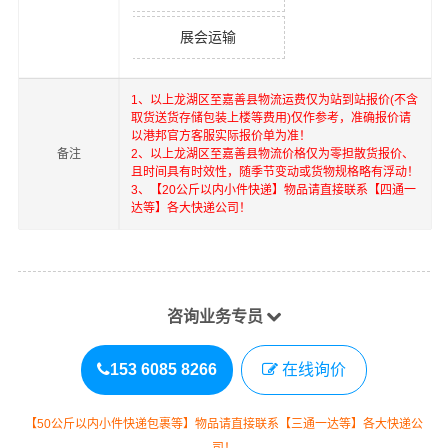
展会运输
1、以上
龙湖区
至
嘉善县
物流运费仅为站到站报价(不含
取货送货存储包装上楼等费用)仅作参考，准确报价请
以港邦官方客服实际报价单为准！
备注
2、以上
龙湖区
至
嘉善县
物流价格仅为零担散货报价、
且时间具有时效性，随季节变动或货物规格略有浮动！
3、【20公斤以内小件快递】物品请直接联系【四通一
达等】各大快递公司！
咨询业务专员
153 6085 8266
在线询价
【50公斤以内小件快递包裹等】物品请直接联系【三通一达等】各大快递公
司！