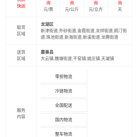
询
询
询
询
快运
元/票
元/公斤
元/立方
天
龙湖区
取货
新津街道,外砂街道,金霞街道,龙祥街道,鸥汀街
区域
道,珠池街道,新海街道,新溪街道,龙腾街道
送货
嘉善县
区域
大云镇,魏塘街道,干窑镇,姚庄镇,天凝镇
零担物流
冷链物流
全国配送
服务
内容
国内物流
整车物流