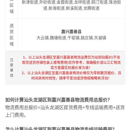
新津街道,外砂街道,金霞街道,龙祥街道,鸥汀街道,珠池街
区
道,新海街道,新溪街道,龙腾街道
域
送
货
嘉兴嘉善县
区
大云镇,魏塘街道,干窑镇,姚庄镇,天凝镇
域
1、以上汕头龙湖区至嘉兴嘉善县物流运费仅为站到站报价(不含
注
取货送货存储包装上楼等费用)仅作参考，准确报价请以江汇物流
意
官方客服实际报价单为准！
事
2、以上汕头龙湖区至嘉兴嘉善县物流价格仅为零担散货报价、且
项
时间具有时效性，随季节变动或货物规格略有浮动！
如何计算汕头龙湖区到嘉兴嘉善县物流费用总报价？
物流费用总报价=汕头龙湖区提货费用+专线运输费用+送货
上门费用。
怎么计算汕头龙湖区到嘉兴嘉善县物流专线运输费用？