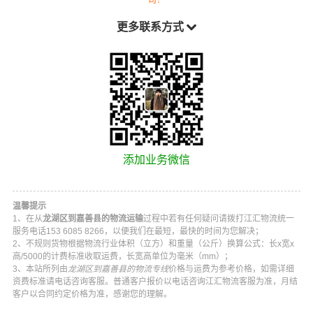
更多联系方式
添加业务微信
温馨提示
1、在从
龙湖区到嘉善县的物流运输
过程中若有任何疑问请拨打
江汇物流
统一
服务电话
153 6085 8266
，以便我们在最短，最快的时间为您解决；
2、不规则货物根据物流行业体积（立方）和重量（公斤）换算公式：长x宽x
高/5000的计费标准收取运费，长宽高单位为毫米（mm）；
3、本站所列由
龙湖区到嘉善县的物流专线
价格与运费为参考价格，如需详细
资费标准请电话咨询客服。普通客户报价以电话咨询
江汇物流
客服为准，月结
客户以合同约定价格为准，感谢您的理解。