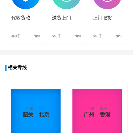
代收货款
送货上门
上门取货
+
+
+
8千
0
8千
0
8千
0
查看详细
查看详细
查看详细
相关专线
广东
北京
广东
香港
→
→
韶关
北京
广州
香港