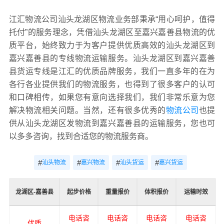
江汇物流公司汕头龙湖区物流业务部秉承“用心呵护，值得
托付”的服务理念，凭借汕头龙湖区至嘉兴嘉善县物流的优
质平台，始终致力于为客户提供优质高效的汕头龙湖区到
嘉兴嘉善县的专线物流运输服务。汕头龙湖区到嘉兴嘉善
县货运专线是江汇的优质品牌服务，我们一直多年的在为
各行各业提供我们的物流服务，也得到了很多客户的认可
和口碑相传，如果您有意向选择我们，我们非常乐意为您
解决物流相关问题。当然，还有很多优秀的
物流公司
也提
供从汕头龙湖区发物流到嘉兴嘉善县的运输服务，您也可
以多多咨询，找到合适您的物流服务商。
#
#
#
#
汕头物流
嘉兴物流
汕头货运
嘉兴货运
龙湖区-嘉善县
起步价格
重量报价
体积报价
运输时效
电话咨
电话咨
电话咨
电话咨
优质