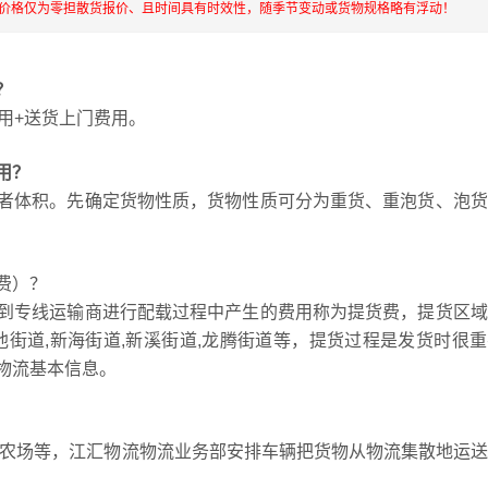
流价格仅为零担散货报价、且时间具有时效性，随季节变动或货物规格略有浮动！
？
用+送货上门费用。
用？
者体积。先确定货物性质，货物性质可分为重货、重泡货、泡货
费）？
到专线运输商进行配载过程中产生的费用称为提货费，提货区域
珠池街道,新海街道,新溪街道,龙腾街道等，提货过程是发货时很
物流基本信息。
田农场等，江汇物流物流业务部安排车辆把货物从物流集散地运