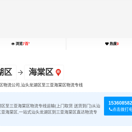
+
浏览
7百
热度
0
湖区
海棠区
区物流公司,汕头龙湖区至三亚海棠区物流专线
15360858
区至三亚海棠区物流专线运输(上门取货 送货到门)从汕
点击拨打
三亚海棠区,一站式汕头龙湖区到三亚海棠区直达物流专