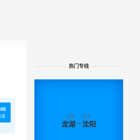
热门专线
266
电话
汕头
辽宁
→
龙湖
沈阳