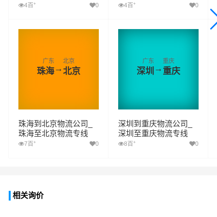
+
+
4百
0
4百
0
广东
北京
广东
重庆
→
→
珠海
北京
深圳
重庆
珠海到北京物流公司_
深圳到重庆物流公司_
珠海至北京物流专线
深圳至重庆物流专线
+
+
7百
0
8百
0
相关询价