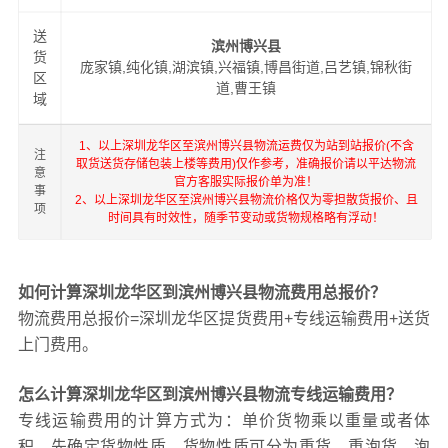
送
滨州博兴县
货
庞家镇,纯化镇,湖滨镇,兴福镇,博昌街道,吕艺镇,锦秋街
区
道,曹王镇
域
1、以上深圳龙华区至滨州博兴县物流运费仅为站到站报价(不含
注
取货送货存储包装上楼等费用)仅作参考，准确报价请以平达物流
意
官方客服实际报价单为准！
事
2、以上深圳龙华区至滨州博兴县物流价格仅为零担散货报价、且
项
时间具有时效性，随季节变动或货物规格略有浮动！
如何计算深圳龙华区到滨州博兴县物流费用总报价？
物流费用总报价=深圳龙华区提货费用+专线运输费用+送货
上门费用。
怎么计算深圳龙华区到滨州博兴县物流专线运输费用？
专线运输费用的计算方式为：单价货物乘以重量或者体
积。先确定货物性质，货物性质可分为重货、重泡货、泡