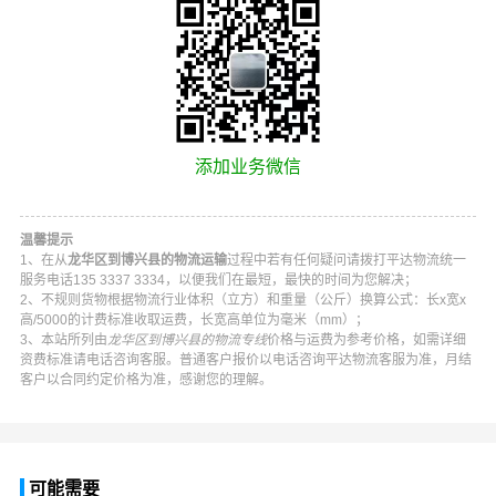
添加业务微信
温馨提示
1、在从
龙华区到博兴县的物流运输
过程中若有任何疑问请拨打
平达物流
统一
服务电话
135 3337 3334
，以便我们在最短，最快的时间为您解决；
2、不规则货物根据物流行业体积（立方）和重量（公斤）换算公式：长x宽x
高/5000的计费标准收取运费，长宽高单位为毫米（mm）；
3、本站所列由
龙华区到博兴县的物流专线
价格与运费为参考价格，如需详细
资费标准请电话咨询客服。普通客户报价以电话咨询
平达物流
客服为准，月结
客户以合同约定价格为准，感谢您的理解。
可能需要