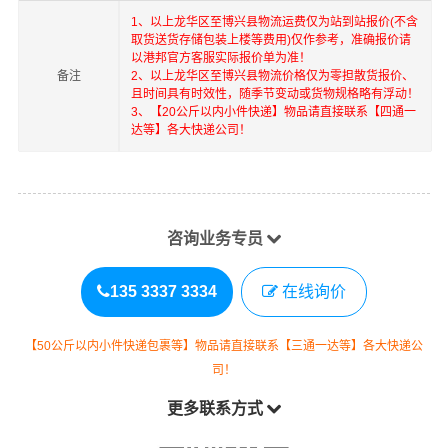
1、以上
龙华区
至
博兴县
物流运费仅为站到站报价(不含
取货送货存储包装上楼等费用)仅作参考，准确报价请
以港邦官方客服实际报价单为准！
备注
2、以上
龙华区
至
博兴县
物流价格仅为零担散货报价、
且时间具有时效性，随季节变动或货物规格略有浮动！
3、【20公斤以内小件快递】物品请直接联系【四通一
达等】各大快递公司！
咨询业务专员
135 3337 3334
在线询价
【50公斤以内小件快递包裹等】物品请直接联系【三通一达等】各大快递公
司！
更多联系方式