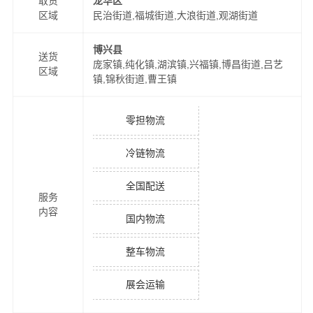
取货
龙华区
区域
民治街道,福城街道,大浪街道,观湖街道
博兴县
送货
庞家镇,纯化镇,湖滨镇,兴福镇,博昌街道,吕艺
区域
镇,锦秋街道,曹王镇
零担物流
冷链物流
全国配送
服务
内容
国内物流
整车物流
展会运输