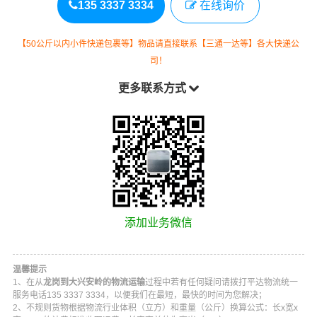
135 3337 3334
在线询价
【50公斤以内小件快递包裹等】物品请直接联系【三通一达等】各大快递公
司！
更多联系方式
添加业务微信
温馨提示
1、在从
龙岗到大兴安岭的物流运输
过程中若有任何疑问请拨打
平达物流
统一
服务电话
135 3337 3334
，以便我们在最短，最快的时间为您解决；
2、不规则货物根据物流行业体积（立方）和重量（公斤）换算公式：长x宽x