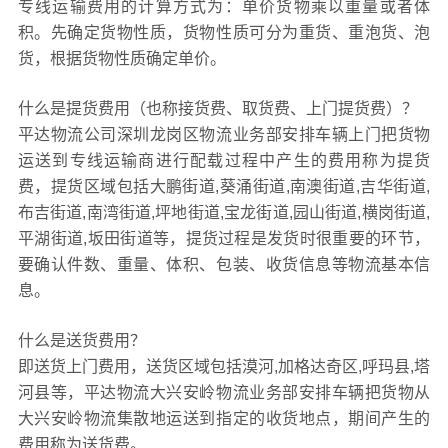
专线运输费用的计算方式为：单价货物乘以重量或者体
积。先确定货物性质，货物性质可分为重货、重泡货、泡
货，根据货物性质确定单价。
什么是提货费用（也称接货费、取货费、上门提货费）？
平达物流公司深圳龙岗区物流业务部安排车辆上门把货物
运送到专线运输商进行配载过程中产生的费用称为提货
费，提货区域包括大鹏街道,葵涌街道,南澳街道,吉华街道,
布吉街道,南湾街道,坪地街道,宝龙街道,园山街道,横岗街道,
平湖街道,坂田街道等，提货过程是发货时很重要的环节，
要确认件数、重量、体积、包装、收货信息等物流基本信
息。
什么是送货费用？
即送货上门费用，送货区域包括漠河,加格达奇区,呼玛县,塔
河县等，平达物流大兴安岭物流业务部安排车辆把货物从
大兴安岭物流集散地运送到指定的收货地点，期间产生的
费用称为送货费。