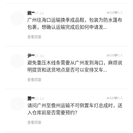
姚**
54
0人
07-14
广州往海口运输换季成品鞋，包装为防水篷布
包裹，想确认运输完成后如何申请发...
查看回复
尹**
54
0人
07-14
避免重压木线条需要从广州发到海口，麻烦说
明提货和送货地点是否可以安排叉车...
查看回复
萧**
56
0人
07-14
请问广州至儋州运输不可倒置车灯总成时，送
入仓库前是否需要预约？
查看回复