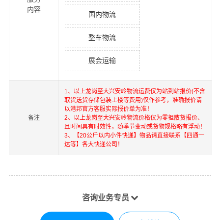
内容
国内物流
整车物流
展会运输
1、以上
龙岗
至
大兴安岭
物流运费仅为站到站报价(不含
取货送货存储包装上楼等费用)仅作参考，准确报价请
以港邦官方客服实际报价单为准！
备注
2、以上
龙岗
至
大兴安岭
物流价格仅为零担散货报价、
且时间具有时效性，随季节变动或货物规格略有浮动！
3、【20公斤以内小件快递】物品请直接联系【四通一
达等】各大快递公司！
咨询业务专员