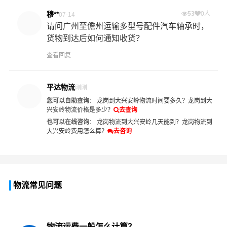
穆**
53
0人
07-14
请问广州至儋州运输多型号配件汽车轴承时，
货物到达后如何通知收货？
查看回复
平达物流
刚刚
您可以自助查询
：
龙岗到大兴安岭物流时间要多久？
龙岗到大
兴安岭物流价格是多少？
去查询
也可以在线咨询
：
龙岗物流到大兴安岭几天能到？
龙岗物流到
大兴安岭费用怎么算？
去咨询
物流常见问题
物流运费一般怎么计算？