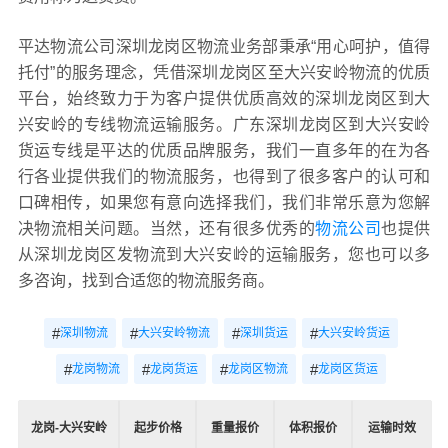
平达物流公司深圳龙岗区物流业务部秉承“用心呵护，值得
托付”的服务理念，凭借深圳龙岗区至大兴安岭物流的优质
平台，始终致力于为客户提供优质高效的深圳龙岗区到大
兴安岭的专线物流运输服务。广东深圳龙岗区到大兴安岭
货运专线是平达的优质品牌服务，我们一直多年的在为各
行各业提供我们的物流服务，也得到了很多客户的认可和
口碑相传，如果您有意向选择我们，我们非常乐意为您解
决物流相关问题。当然，还有很多优秀的
物流公司
也提供
从深圳龙岗区发物流到大兴安岭的运输服务，您也可以多
多咨询，找到合适您的物流服务商。
#
#
#
#
深圳物流
大兴安岭物流
深圳货运
大兴安岭货运
#
#
#
#
龙岗物流
龙岗货运
龙岗区物流
龙岗区货运
龙岗-大兴安岭
起步价格
重量报价
体积报价
运输时效