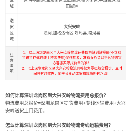
区
道,坪地街道,宝龙街道,园山街道,横岗街道,平湖街道,坂
域
田街道
送
货
大兴安岭
区
漠河,加格达奇区,呼玛县,塔河县
域
1、以上深圳龙岗区至大兴安岭物流运费仅为站到站报价(不含取
注
货送货存储包装上楼等费用)仅作参考，准确报价请以平达物流官
意
方客服实际报价单为准！
事
2、以上深圳龙岗区至大兴安岭物流价格仅为零担散货报价、且时
项
间具有时效性，随季节变动或货物规格略有浮动！
如何计算深圳龙岗区到大兴安岭物流费用总报价？
物流费用总报价=深圳龙岗区提货费用+专线运输费用+大兴
安岭送货上门费用。
怎么计算深圳龙岗区到大兴安岭物流专线运输费用？