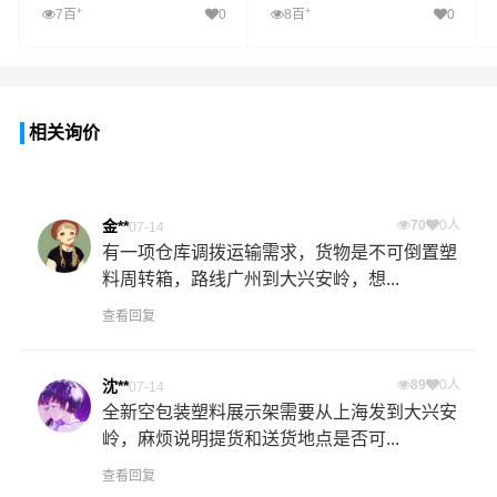
+
+
7百
0
8百
0
相关询价
金**
70
0人
07-14
有一项仓库调拨运输需求，货物是不可倒置塑
料周转箱，路线广州到大兴安岭，想...
查看回复
沈**
89
0人
07-14
全新空包装塑料展示架需要从上海发到大兴安
岭，麻烦说明提货和送货地点是否可...
查看回复