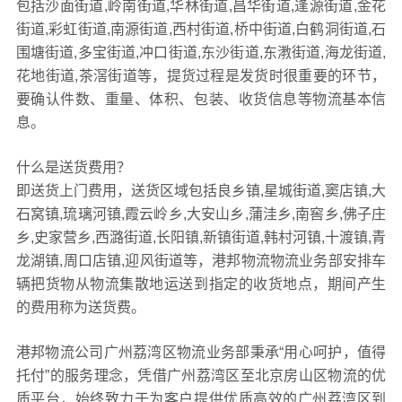
包括沙面街道,岭南街道,华林街道,昌华街道,逢源街道,金花
街道,彩虹街道,南源街道,西村街道,桥中街道,白鹤洞街道,石
围塘街道,多宝街道,冲口街道,东沙街道,东漖街道,海龙街道,
花地街道,茶滘街道等，提货过程是发货时很重要的环节，
要确认件数、重量、体积、包装、收货信息等物流基本信
息。
什么是送货费用？
即送货上门费用，送货区域包括良乡镇,星城街道,窦店镇,大
石窝镇,琉璃河镇,霞云岭乡,大安山乡,蒲洼乡,南窖乡,佛子庄
乡,史家营乡,西潞街道,长阳镇,新镇街道,韩村河镇,十渡镇,青
龙湖镇,周口店镇,迎风街道等，港邦物流物流业务部安排车
辆把货物从物流集散地运送到指定的收货地点，期间产生
的费用称为送货费。
港邦物流公司广州荔湾区物流业务部秉承“用心呵护，值得
托付”的服务理念，凭借广州荔湾区至北京房山区物流的优
质平台，始终致力于为客户提供优质高效的广州荔湾区到