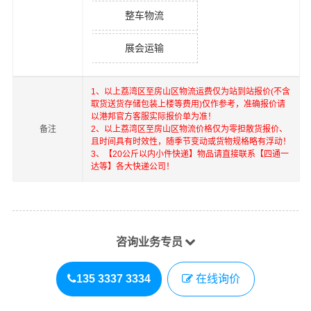
整车物流
展会运输
1、以上
荔湾区
至
房山区
物流运费仅为站到站报价(不含
取货送货存储包装上楼等费用)仅作参考，准确报价请
以港邦官方客服实际报价单为准！
备注
2、以上
荔湾区
至
房山区
物流价格仅为零担散货报价、
且时间具有时效性，随季节变动或货物规格略有浮动！
3、【20公斤以内小件快递】物品请直接联系【四通一
达等】各大快递公司！
咨询业务专员
135 3337 3334
在线询价