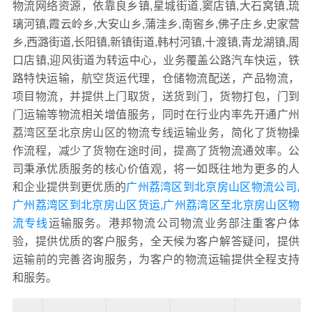
物流网络资源，依靠良乡镇,星城街道,窦店镇,大石窝镇,琉
璃河镇,霞云岭乡,大安山乡,蒲洼乡,南窖乡,佛子庄乡,史家营
乡,西潞街道,长阳镇,新镇街道,韩村河镇,十渡镇,青龙湖镇,周
口店镇,迎风街道为转运中心，业务覆盖公路汽车快运，铁
路特快运输，航空货运代理，仓储物流配送，产品物流，
项目物流，并提供上门取货，送货到门，货物打包，门到
门运输等物流相关增值服务，同时在行业内率先开通广州
荔湾区至北京房山区的物流专线运输业务，简化了货物操
作流程，减少了货物在途时间，提高了货物流通效率。公
司秉承优质服务的核心价值观，将一如既往地为更多的人
和企业提供到更优质的
广州荔湾区到北京房山区物流公司,
广州荔湾区到北京房山区货运,广州荔湾区至北京房山区物
流专线
运输服务。港邦物流公司物流业务部注重客户体
验，提供优质的客户服务，全天候为客户解答疑问，提供
运输前的完善咨询服务，为客户的物流运输提供全程支持
和服务。