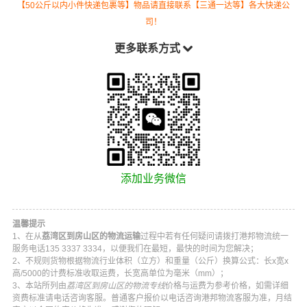
【50公斤以内小件快递包裹等】物品请直接联系【三通一达等】各大快递公
司！
更多联系方式
添加业务微信
温馨提示
1、在从
荔湾区到房山区的物流运输
过程中若有任何疑问请拨打
港邦物流
统一
服务电话
135 3337 3334
，以便我们在最短，最快的时间为您解决；
2、不规则货物根据物流行业体积（立方）和重量（公斤）换算公式：长x宽x
高/5000的计费标准收取运费，长宽高单位为毫米（mm）；
3、本站所列由
荔湾区到房山区的物流专线
价格与运费为参考价格，如需详细
资费标准请电话咨询客服。普通客户报价以电话咨询
港邦物流
客服为准，月结