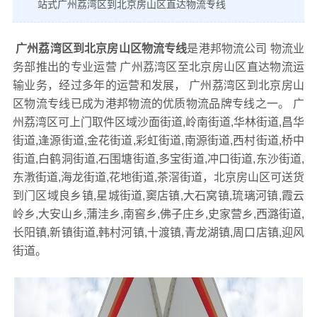
站式广州荔湾区到北京房山区直达物流专线
广州荔湾区到北京房山区物流专线
是港邦物流公司 物流业
务部推出的专业运营 广州荔湾区至北京房山区直达物流运
输业务，经过多年的运营和发展， 广州荔湾区到北京房山
区物流专线已成为港邦物流的优质物流品牌专线之一。 广
州荔湾区可上门取件区域沙面街道,岭南街道,华林街道,昌华
街道,逢源街道,金花街道,彩虹街道,南源街道,西村街道,桥中
街道,白鹤洞街道,石围塘街道,多宝街道,冲口街道,东沙街道,
东漖街道,海龙街道,花地街道,茶滘街道，北京房山区可送货
到门区域良乡镇,星城街道,窦店镇,大石窝镇,琉璃河镇,霞云
岭乡,大安山乡,蒲洼乡,南窖乡,佛子庄乡,史家营乡,西潞街道,
长阳镇,新镇街道,韩村河镇,十渡镇,青龙湖镇,周口店镇,迎风
街道。