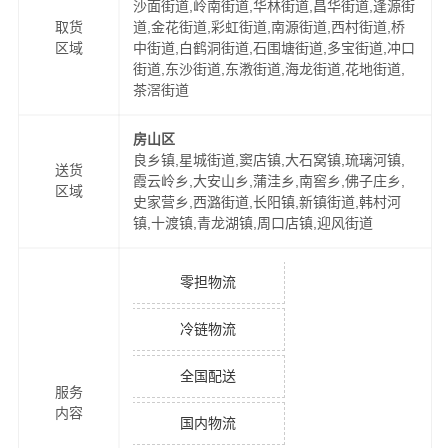
沙面街道,岭南街道,华林街道,昌华街道,逢源街
取货
道,金花街道,彩虹街道,南源街道,西村街道,桥
区域
中街道,白鹤洞街道,石围塘街道,多宝街道,冲口
街道,东沙街道,东漖街道,海龙街道,花地街道,
茶滘街道
房山区
良乡镇,星城街道,窦店镇,大石窝镇,琉璃河镇,
送货
霞云岭乡,大安山乡,蒲洼乡,南窖乡,佛子庄乡,
区域
史家营乡,西潞街道,长阳镇,新镇街道,韩村河
镇,十渡镇,青龙湖镇,周口店镇,迎风街道
零担物流
冷链物流
全国配送
服务
内容
国内物流