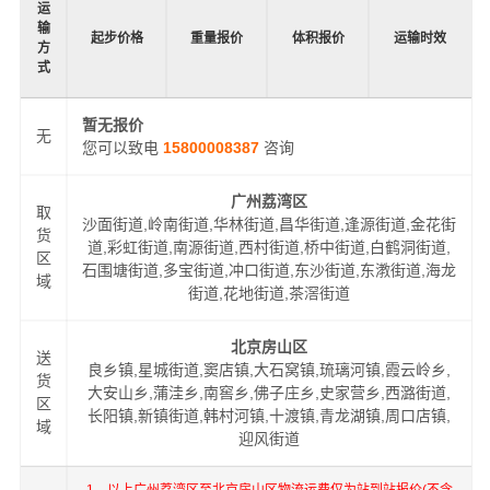
运
输
起步价格
重量报价
体积报价
运输时效
方
式
暂无报价
无
您可以致电
15800008387
咨询
广州荔湾区
取
沙面街道,岭南街道,华林街道,昌华街道,逢源街道,金花街
货
道,彩虹街道,南源街道,西村街道,桥中街道,白鹤洞街道,
区
石围塘街道,多宝街道,冲口街道,东沙街道,东漖街道,海龙
域
街道,花地街道,茶滘街道
北京房山区
送
良乡镇,星城街道,窦店镇,大石窝镇,琉璃河镇,霞云岭乡,
货
大安山乡,蒲洼乡,南窖乡,佛子庄乡,史家营乡,西潞街道,
区
长阳镇,新镇街道,韩村河镇,十渡镇,青龙湖镇,周口店镇,
域
迎风街道