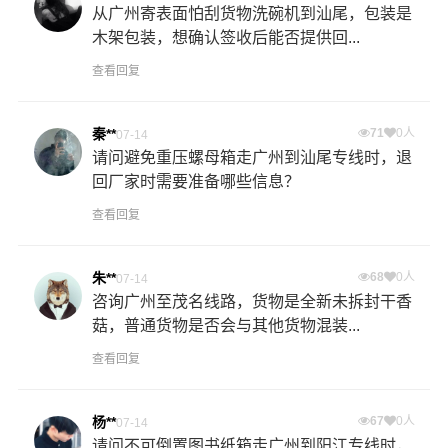
从广州寄表面怕刮货物洗碗机到汕尾，包装是
木架包装，想确认签收后能否提供回...
查看回复
秦**
71
0人
07-14
请问避免重压螺母箱走广州到汕尾专线时，退
回厂家时需要准备哪些信息？
查看回复
朱**
68
0人
07-14
咨询广州至茂名线路，货物是全新未拆封干香
菇，普通货物是否会与其他货物混装...
查看回复
杨**
67
0人
07-14
请问不可倒置图书纸箱走广州到阳江专线时，