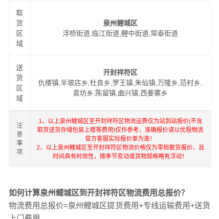
取
货
泉州鲤城区
区
浮桥街道,临江街道,鲤中街道,常泰街道
域
送
开封祥符区
货
仇楼镇,半坡店乡,杜良乡,罗王镇,朱仙镇,万隆乡,范村乡,
区
袁坊乡,陈留镇,曲兴镇,西姜寨乡
域
1、以上泉州鲤城区至开封祥符区物流运费仅为站到站报价(不含
注
取货送货存储包装上楼等费用)仅作参考，准确报价请以优程物流
意
官方客服实际报价单为准！
事
2、以上泉州鲤城区至开封祥符区物流价格仅为零担散货报价、且
项
时间具有时效性，随季节变动或货物规格略有浮动！
如何计算泉州鲤城区到开封祥符区物流费用总报价？
物流费用总报价=泉州鲤城区提货费用+专线运输费用+送货
上门费用。