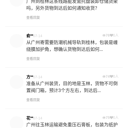
广州到桂林这条线路能发需托盘装卸仓储货架
吗，另外货物到达后如何通知收货？
查看回复
俞**
76
0人
07-14
从广州寄需要防潮机械导轨到桂林，包装是缠
绕膜加护角，想确认货物到达后如何...
查看回复
方**
74
0人
07-14
准备从广州装货，目的地是玉林，货物不可倒
置阀门箱，预计3个方左右，到达后...
查看回复
花**
75
0人
07-14
广州往玉林运输避免重压石膏板，包装为纸护