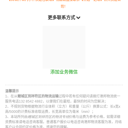
司！
更多联系方式
添加业务微信
温馨提示
1、在从
鲤城区到祥符区的物流运输
过程中若有任何疑问请拨打
港邦物流
统一
服务电话
132 8542 4882
，以便我们在最短，最快的时间为您解决；
2、不规则货物根据物流行业体积（立方）和重量（公斤）换算公式：长x宽x
高/5000的计费标准收取运费，长宽高单位为毫米（mm）；
3、本站所列由
鲤城区到祥符区的物流专线
价格与运费为参考价格，如需详细
资费标准请电话咨询客服。普通客户报价以电话咨询
港邦物流
客服为准，月结
客户以合同约定价格为准，感谢您的理解。