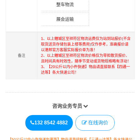
整车物流
展会运输
1、以上
鲤城区
至
祥符区
物流运费仅为站到站报价(不含
取货送货存储包装上楼等费用)仅作参考，准确报价请
以港邦官方客服实际报价单为准！
备注
2、以上
鲤城区
至
祥符区
物流价格仅为零担散货报价、
且时间具有时效性，随季节变动或货物规格略有浮动！
3、【20公斤以内小件快递】物品请直接联系【四通一
达等】各大快递公司！
咨询业务专员
132 8542 4882
在线询价
【50公斤以内小件快递包裹等】物品请直接联系【三通一达等】各大快递公