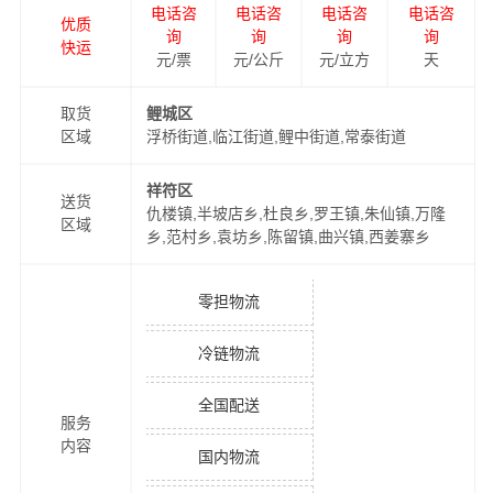
电话咨
电话咨
电话咨
电话咨
优质
询
询
询
询
快运
元/票
元/公斤
元/立方
天
取货
鲤城区
区域
浮桥街道,临江街道,鲤中街道,常泰街道
祥符区
送货
仇楼镇,半坡店乡,杜良乡,罗王镇,朱仙镇,万隆
区域
乡,范村乡,袁坊乡,陈留镇,曲兴镇,西姜寨乡
零担物流
冷链物流
全国配送
服务
内容
国内物流