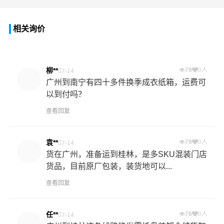
相关询价
柳**
79
0人
07-14
广州到南宁有四十多件换季成衣纸箱，运费可
以到付吗？
查看回复
袁**
79
0人
07-14
货在广州，准备运到桂林，是多SKU混装门店
货品，目前原厂包装，装货地可以...
查看回复
任**
76
0人
07-14