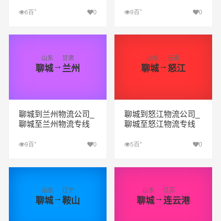
+
+
6百
0
9百
0
查看详细
查看详细
山东
甘肃
山东
云南
→
→
聊城
兰州
聊城
怒江
聊城到兰州物流公司_
聊城到怒江物流公司_
聊城至兰州物流专线
聊城至怒江物流专线
+
+
9百
0
5百
0
查看详细
查看详细
山东
辽宁
山东
江苏
→
→
聊城
鞍山
聊城
连云港