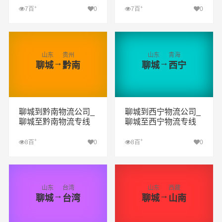
+
+
7百
0
7百
0
查看详细
查看详细
山东
贵州
山东
青海
→
→
聊城
黔南
聊城
西宁
聊城到黔南物流公司_
聊城到西宁物流公司_
聊城至黔南物流专线
聊城至西宁物流专线
+
+
8百
0
8百
0
查看详细
查看详细
山东
台湾
山东
西藏
→
→
聊城
台湾
聊城
山南