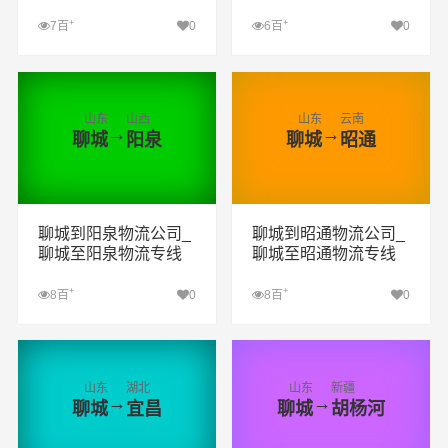
+
+
7百
0
6百
0
查看详细
查看详细
山东
山西
山东
云南
→
→
聊城
阳泉
聊城
昭通
聊城到阳泉物流公司_
聊城到昭通物流公司_
聊城至阳泉物流专线
聊城至昭通物流专线
+
+
8百
0
8百
0
查看详细
查看详细
山东
湖北
山东
新疆
→
→
聊城
宜昌
聊城
胡杨河