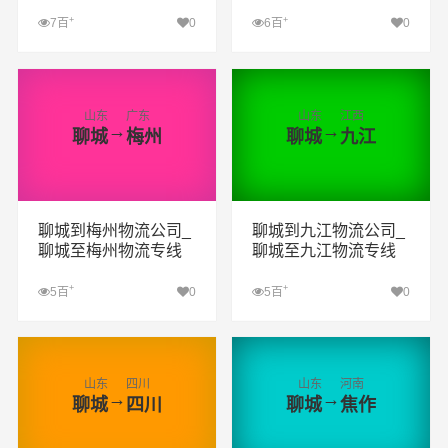
+
+
7百
0
6百
0
查看详细
查看详细
山东
广东
山东
江西
→
→
聊城
梅州
聊城
九江
聊城到梅州物流公司_
聊城到九江物流公司_
聊城至梅州物流专线
聊城至九江物流专线
+
+
5百
0
5百
0
查看详细
查看详细
山东
四川
山东
河南
→
→
聊城
四川
聊城
焦作