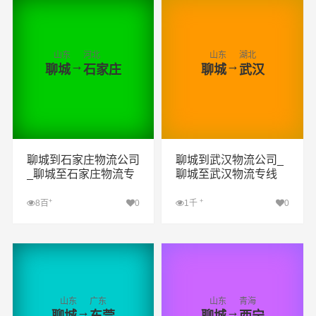
山东
河北
山东
湖北
→
→
聊城
石家庄
聊城
武汉
聊城到石家庄物流公司
聊城到武汉物流公司_
_聊城至石家庄物流专
聊城至武汉物流专线
线
+
+
8百
0
1千
0
查看详细
查看详细
山东
广东
山东
青海
→
→