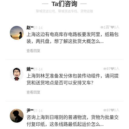
Ta们咨询
聊城货运公司、聊城货运专线、货物运输
+
赵**
1百
0人
07-14
上海这边有电商库存电路板要发阿里，纸箱包
装，两托盘，想了解这批货大概怎么...
查看回复
姚**
97
0人
07-14
上海到林芝准备发分体包装传动组件，请问提
货和送货地点是否可以安排叉车？
查看回复
尹**
97
0人
07-14
咨询上海到日喀则的普通物流，货物为批量交
付复印纸，这条线路最低起运价怎么...