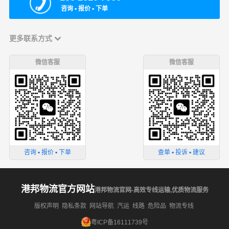
咨询 ▪ 报价 ▪ 下单
更多联系方式
微信客服
微信客服
咨询 ▪ 报价 ▪ 下单
查单 ▪ 投诉 ▪ 建议
港邦物流官方网站
港邦物流官网-高效专线运输,优质物流服务
版权声明
隐私条款
网站导航
汽运
线路
危险品
物流专线
粤ICP备16111739号