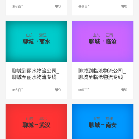
+
+
8百
0
9百
0
查看详细
查看详细
山东
浙江
山东
云南
→
→
聊城
丽水
聊城
临沧
聊城到丽水物流公司_
聊城到临沧物流公司_
聊城至丽水物流专线
聊城至临沧物流专线
+
+
6百
0
6百
0
查看详细
查看详细
山东
湖北
山东
福建
→
→
聊城
武汉
聊城
南安