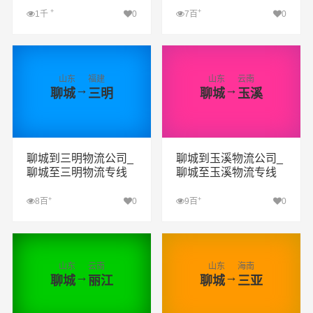
+
+
1千
0
7百
0
查看详细
查看详细
山东
福建
山东
云南
→
→
聊城
三明
聊城
玉溪
聊城到三明物流公司_
聊城到玉溪物流公司_
聊城至三明物流专线
聊城至玉溪物流专线
+
+
8百
0
9百
0
查看详细
查看详细
山东
云南
山东
海南
→
→
聊城
丽江
聊城
三亚