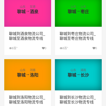
山东
甘肃
山东
山东
→
→
聊城
酒泉
聊城
枣庄
聊城到酒泉物流公司_
聊城到枣庄物流公司_
聊城至酒泉物流专线
聊城至枣庄物流专线
+
+
8百
0
8百
0
查看详细
查看详细
山东
河南
山东
湖南
→
→
聊城
洛阳
聊城
长沙
聊城到洛阳物流公司_
聊城到长沙物流公司_
聊城至洛阳物流专线
聊城至长沙物流专线