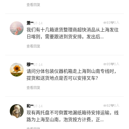
查看回复
萧**
93
0人
07-14
我们有十几箱退货整理商超快消品从上海发往
日喀则，需要跟进到货安排。发出后...
查看回复
穆**
95
0人
07-14
请问分体包装仪器机箱走上海到山南专线时，
提货和送货地点是否可以安排叉车？
查看回复
和**
92
0人
07-14
现有两托盘不可倒置地漏纸箱待安排运输，线
路为上海至山南，泡货按方计费，正...