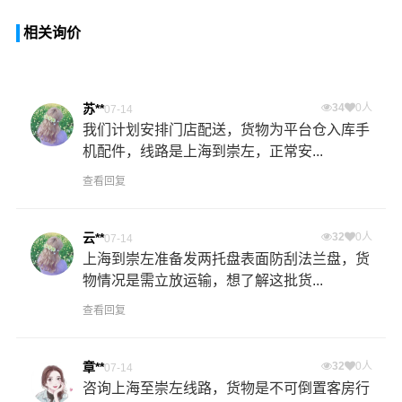
相关询价
苏**
34
0人
07-14
我们计划安排门店配送，货物为平台仓入库手
机配件，线路是上海到崇左，正常安...
查看回复
云**
32
0人
07-14
上海到崇左准备发两托盘表面防刮法兰盘，货
物情况是需立放运输，想了解这批货...
查看回复
章**
32
0人
07-14
咨询上海至崇左线路，货物是不可倒置客房行