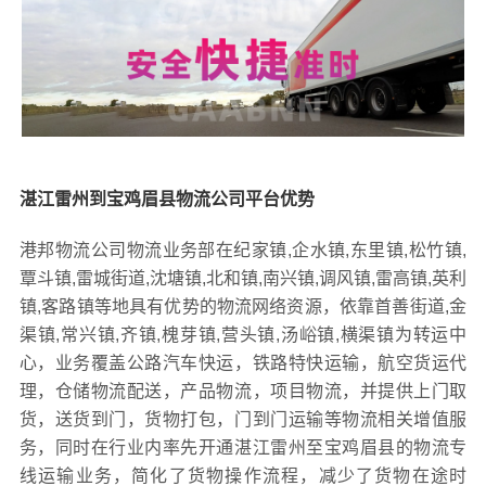
湛江雷州到宝鸡眉县物流公司平台优势
港邦物流公司物流业务部在纪家镇,企水镇,东里镇,松竹镇,
覃斗镇,雷城街道,沈塘镇,北和镇,南兴镇,调风镇,雷高镇,英利
镇,客路镇等地具有优势的物流网络资源，依靠首善街道,金
渠镇,常兴镇,齐镇,槐芽镇,营头镇,汤峪镇,横渠镇为转运中
心，业务覆盖公路汽车快运，铁路特快运输，航空货运代
理，仓储物流配送，产品物流，项目物流，并提供上门取
货，送货到门，货物打包，门到门运输等物流相关增值服
务，同时在行业内率先开通湛江雷州至宝鸡眉县的物流专
线运输业务，简化了货物操作流程，减少了货物在途时