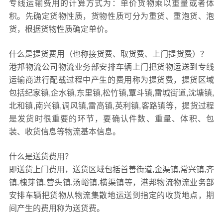
专线运输费用的计算方式为：单价货物乘以重量或者体
积。先确定货物性质，货物性质可分为重货、重泡货、泡
货，根据货物性质确定单价。
什么是提货费用（也称接货费、取货费、上门提货费）？
港邦物流公司物流业务部安排车辆上门把货物运送到专线
运输商进行配载过程中产生的费用称为提货费，提货区域
包括纪家镇,企水镇,东里镇,松竹镇,覃斗镇,雷城街道,沈塘镇,
北和镇,南兴镇,调风镇,雷高镇,英利镇,客路镇等，提货过程
是发货时很重要的环节，要确认件数、重量、体积、包
装、收货信息等物流基本信息。
什么是送货费用？
即送货上门费用，送货区域包括首善街道,金渠镇,常兴镇,齐
镇,槐芽镇,营头镇,汤峪镇,横渠镇等，港邦物流物流业务部
安排车辆把货物从物流集散地运送到指定的收货地点，期
间产生的费用称为送货费。