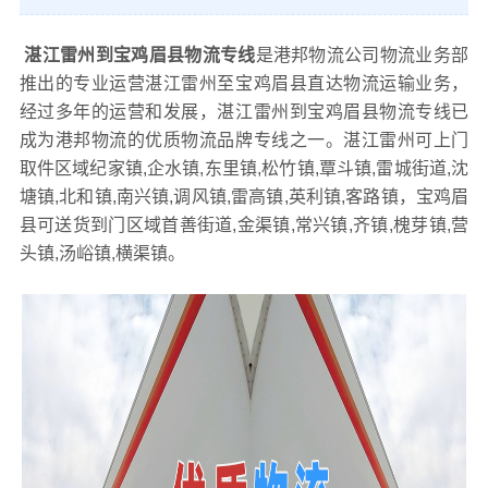
湛江雷州到宝鸡眉县物流专线
是港邦物流公司物流业务部
推出的专业运营湛江雷州至宝鸡眉县直达物流运输业务，
经过多年的运营和发展，湛江雷州到宝鸡眉县物流专线已
成为港邦物流的优质物流品牌专线之一。湛江雷州可上门
取件区域纪家镇,企水镇,东里镇,松竹镇,覃斗镇,雷城街道,沈
塘镇,北和镇,南兴镇,调风镇,雷高镇,英利镇,客路镇，宝鸡眉
县可送货到门区域首善街道,金渠镇,常兴镇,齐镇,槐芽镇,营
头镇,汤峪镇,横渠镇。