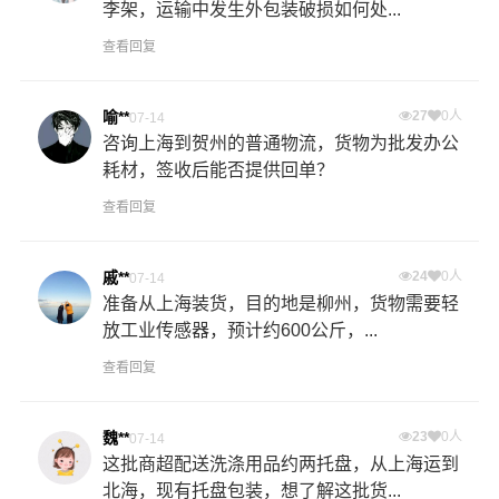
李架，运输中发生外包装破损如何处...
查看回复
喻**
27
0人
07-14
咨询上海到贺州的普通物流，货物为批发办公
耗材，签收后能否提供回单？
查看回复
戚**
24
0人
07-14
准备从上海装货，目的地是柳州，货物需要轻
放工业传感器，预计约600公斤，...
查看回复
魏**
23
0人
07-14
这批商超配送洗涤用品约两托盘，从上海运到
北海，现有托盘包装，想了解这批货...