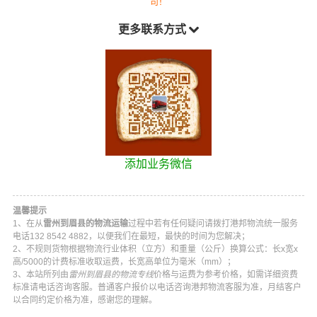
司！
更多联系方式
添加业务微信
温馨提示
1、在从
雷州到眉县的物流运输
过程中若有任何疑问请拨打
港邦物流
统一服务
电话
132 8542 4882
，以便我们在最短，最快的时间为您解决；
2、不规则货物根据物流行业体积（立方）和重量（公斤）换算公式：长x宽x
高/5000的计费标准收取运费，长宽高单位为毫米（mm）；
3、本站所列由
雷州到眉县的物流专线
价格与运费为参考价格，如需详细资费
标准请电话咨询客服。普通客户报价以电话咨询
港邦物流
客服为准，月结客户
以合同约定价格为准，感谢您的理解。