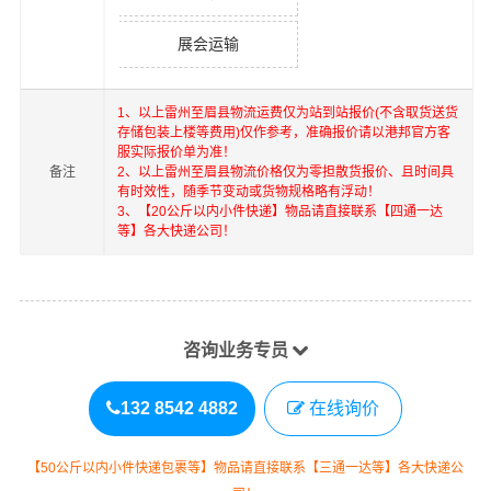
展会运输
1、以上
雷州
至
眉县
物流运费仅为站到站报价(不含取货送货
存储包装上楼等费用)仅作参考，准确报价请以港邦官方客
服实际报价单为准！
备注
2、以上
雷州
至
眉县
物流价格仅为零担散货报价、且时间具
有时效性，随季节变动或货物规格略有浮动！
3、【20公斤以内小件快递】物品请直接联系【四通一达
等】各大快递公司！
咨询业务专员
132 8542 4882
在线询价
【50公斤以内小件快递包裹等】物品请直接联系【三通一达等】各大快递公