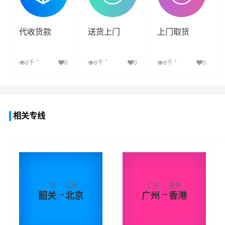
代收货款
送货上门
上门取货
+
+
+
8千
0
8千
0
8千
0
查看详细
查看详细
查看详细
相关专线
广东
北京
广东
香港
→
→
韶关
北京
广州
香港