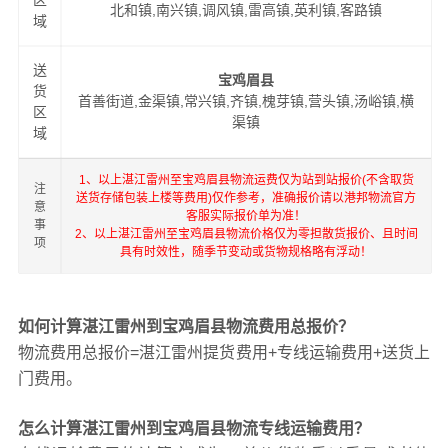
区
北和镇,南兴镇,调风镇,雷高镇,英利镇,客路镇
域
送
宝鸡眉县
货
首善街道,金渠镇,常兴镇,齐镇,槐芽镇,营头镇,汤峪镇,横
区
渠镇
域
1、以上湛江雷州至宝鸡眉县物流运费仅为站到站报价(不含取货
注
送货存储包装上楼等费用)仅作参考，准确报价请以港邦物流官方
意
客服实际报价单为准！
事
2、以上湛江雷州至宝鸡眉县物流价格仅为零担散货报价、且时间
项
具有时效性，随季节变动或货物规格略有浮动！
如何计算湛江雷州到宝鸡眉县物流费用总报价？
物流费用总报价=湛江雷州提货费用+专线运输费用+送货上
门费用。
怎么计算湛江雷州到宝鸡眉县物流专线运输费用？