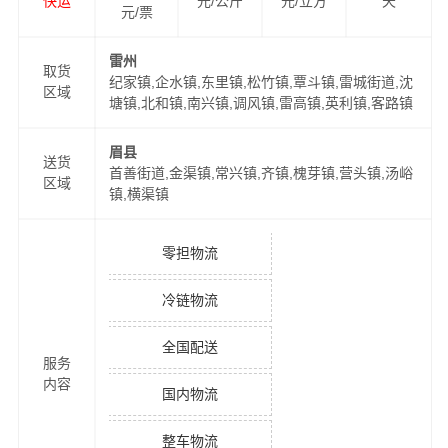
快运
元/公斤
元/立方
天
元/票
雷州
取货
纪家镇,企水镇,东里镇,松竹镇,覃斗镇,雷城街道,沈
区域
塘镇,北和镇,南兴镇,调风镇,雷高镇,英利镇,客路镇
眉县
送货
首善街道,金渠镇,常兴镇,齐镇,槐芽镇,营头镇,汤峪
区域
镇,横渠镇
零担物流
冷链物流
全国配送
服务
内容
国内物流
整车物流