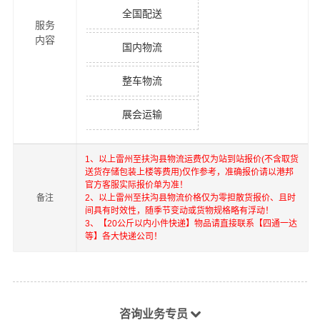
全国配送
服务
内容
国内物流
整车物流
展会运输
1、以上
雷州
至
扶沟县
物流运费仅为站到站报价(不含取货
送货存储包装上楼等费用)仅作参考，准确报价请以港邦
官方客服实际报价单为准！
备注
2、以上
雷州
至
扶沟县
物流价格仅为零担散货报价、且时
间具有时效性，随季节变动或货物规格略有浮动！
3、【20公斤以内小件快递】物品请直接联系【四通一达
等】各大快递公司！
咨询业务专员