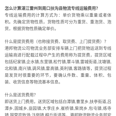
怎么计算湛江雷州到周口扶沟县物流专线运输费用？
专线运输费用的计算方式为：单价货物乘以重量或者体
积。先确定货物性质，货物性质可分为重货、重泡货、泡
货，根据货物性质确定单价。
什么是提货费用（也称接货费、取货费、上门提货费）？
港邦物流公司物流业务部安排车辆上门把货物运送到专线
运输商进行配载过程中产生的费用称为提货费，提货区域
包括纪家镇,企水镇,东里镇,松竹镇,覃斗镇,雷城街道,沈塘镇,
北和镇,南兴镇,调风镇,雷高镇,英利镇,客路镇等，提货过程
是发货时很重要的环节，要确认件数、重量、体积、包
装、收货信息等物流基本信息。
什么是送货费用？
即送货上门费用，送货区域包括白潭镇,曹里乡,扶亭街道,吕
潭乡,固城乡,韭园镇,大李庄乡,崔桥镇,柴岗乡,包屯镇,练寺
镇,国营农牧场,汴岗镇,桐丘街道等，港邦物流物流业务部安