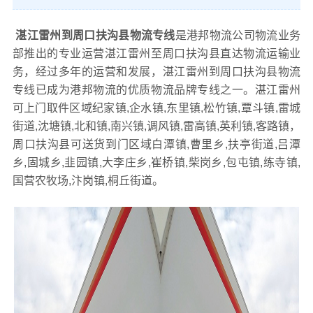
湛江雷州到周口扶沟县物流专线
是港邦物流公司物流业务
部推出的专业运营湛江雷州至周口扶沟县直达物流运输业
务，经过多年的运营和发展，湛江雷州到周口扶沟县物流
专线已成为港邦物流的优质物流品牌专线之一。湛江雷州
可上门取件区域纪家镇,企水镇,东里镇,松竹镇,覃斗镇,雷城
街道,沈塘镇,北和镇,南兴镇,调风镇,雷高镇,英利镇,客路镇，
周口扶沟县可送货到门区域白潭镇,曹里乡,扶亭街道,吕潭
乡,固城乡,韭园镇,大李庄乡,崔桥镇,柴岗乡,包屯镇,练寺镇,
国营农牧场,汴岗镇,桐丘街道。