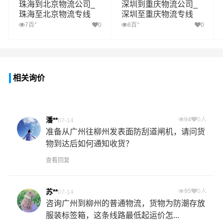
珠海到北京物流公司_
深圳到重庆物流公司_
珠海至北京物流专线
深圳至重庆物流专线
+
+
7百
0
8百
0
相关询价
潘**
94
0人
07-14
准备从广州往柳州发表面防刮道闸机，请问货
物到达后如何通知收货？
查看回复
苏**
95
0人
07-14
咨询广州到柳州的普通物流，货物为防潮存放
服装标签箱，这条线路最低起运价怎...