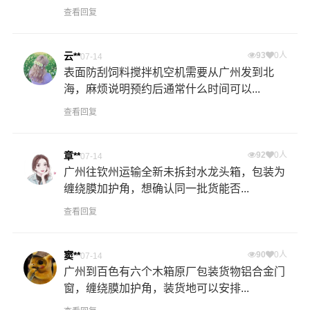
查看回复
云**
93
0人
07-14
表面防刮饲料搅拌机空机需要从广州发到北
海，麻烦说明预约后通常什么时间可以...
查看回复
章**
92
0人
07-14
广州往钦州运输全新未拆封水龙头箱，包装为
缠绕膜加护角，想确认同一批货能否...
查看回复
窦**
90
0人
07-14
广州到百色有六个木箱原厂包装货物铝合金门
窗，缠绕膜加护角，装货地可以安排...