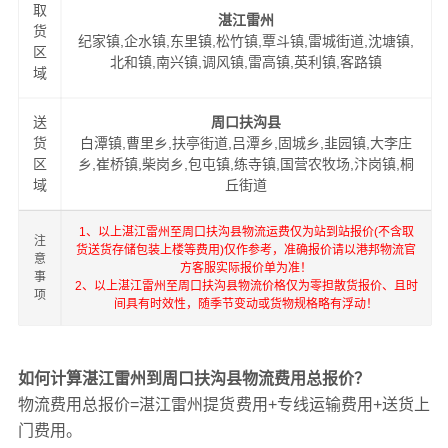
取
湛江雷州
货
纪家镇,企水镇,东里镇,松竹镇,覃斗镇,雷城街道,沈塘镇,
区
北和镇,南兴镇,调风镇,雷高镇,英利镇,客路镇
域
送
周口扶沟县
货
白潭镇,曹里乡,扶亭街道,吕潭乡,固城乡,韭园镇,大李庄
区
乡,崔桥镇,柴岗乡,包屯镇,练寺镇,国营农牧场,汴岗镇,桐
域
丘街道
1、以上湛江雷州至周口扶沟县物流运费仅为站到站报价(不含取
注
货送货存储包装上楼等费用)仅作参考，准确报价请以港邦物流官
意
方客服实际报价单为准！
事
2、以上湛江雷州至周口扶沟县物流价格仅为零担散货报价、且时
项
间具有时效性，随季节变动或货物规格略有浮动！
如何计算湛江雷州到周口扶沟县物流费用总报价？
物流费用总报价=湛江雷州提货费用+专线运输费用+送货上
门费用。