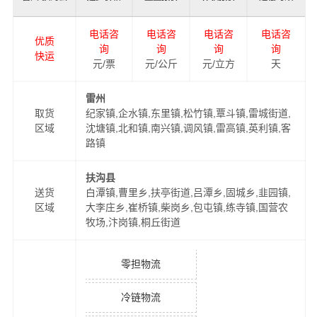
电话咨
电话咨
电话咨
电话咨
优质
询
询
询
询
快运
元/票
元/公斤
元/立方
天
雷州
取货
纪家镇,企水镇,东里镇,松竹镇,覃斗镇,雷城街道,
区域
沈塘镇,北和镇,南兴镇,调风镇,雷高镇,英利镇,客
路镇
扶沟县
送货
白潭镇,曹里乡,扶亭街道,吕潭乡,固城乡,韭园镇,
区域
大李庄乡,崔桥镇,柴岗乡,包屯镇,练寺镇,国营农
牧场,汴岗镇,桐丘街道
零担物流
冷链物流