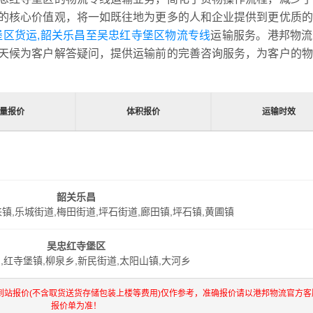
的核心价值观，将一如既往地为更多的人和企业提供到更优质的
堡区货运,韶关乐昌至吴忠红寺堡区物流专线
运输服务。港邦物流
天候为客户解答疑问，提供运输前的完善咨询服务，为客户的物
量报价
体积报价
运输时效
韶关乐昌
来镇,乐城街道,梅田街道,坪石街道,廊田镇,坪石镇,黄圃镇
吴忠红寺堡区
,红寺堡镇,柳泉乡,新民街道,太阳山镇,大河乡
到站报价(不含取货送货存储包装上楼等费用)仅作参考，准确报价请以港邦物流官方客
报价单为准！