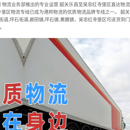
 物流业务部推出的专业运营 韶关乐昌至吴忠红寺堡区直达物
寺堡区物流专线已成为港邦物流的优质物流品牌专线之一。 韶
田街道,坪石街道,廊田镇,坪石镇,黄圃镇，吴忠红寺堡区可送货到
乡。