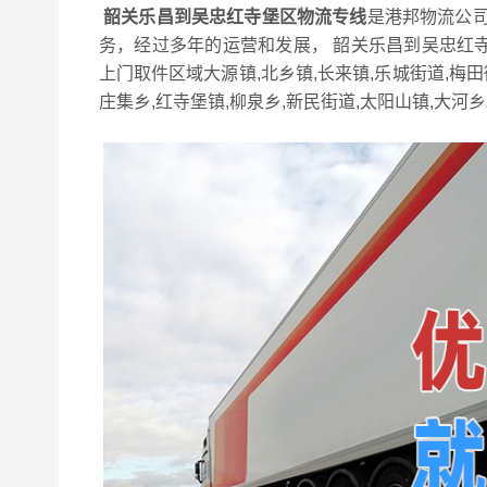
韶关乐昌到吴忠红寺堡区物流专线
是港邦物流公司
务，经过多年的运营和发展， 韶关乐昌到吴忠红
上门取件区域大源镇,北乡镇,长来镇,乐城街道,梅
庄集乡,红寺堡镇,柳泉乡,新民街道,太阳山镇,大河