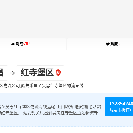
+
浏览
5百
热度
0
昌
红寺堡区
区物流公司,韶关乐昌至吴忠红寺堡区物流专线
13285424
至吴忠红寺堡区物流专线运输(上门取货 送货到门)从韶
点击拨打
忠红寺堡区,一站式韶关乐昌到吴忠红寺堡区直达物流专