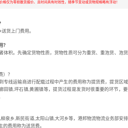
流价格仅为零担散货报价、且时间具有时效性，随季节变动或货物规格略有浮动！
？
+送货上门费用。
用？
者体积。先确定货物性质，货物性质可分为重货、重泡货、泡货
费）？
到专线运输商进行配载过程中产生的费用称为提货费，提货区域
道,廊田镇,坪石镇,黄圃镇等，提货过程是发货时很重要的环节，
。
,柳泉乡,新民街道,太阳山镇,大河乡等，港邦物流物流业务部安
生的费用称为送货费。